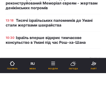
реконструйований Меморіал євреям - жертвам
денікінських погромів
Тисячі ізраїльських паломників до Умані
13:18
стали жертвами шахрайства
Ізраїль вперше відкриє тимчасове
10:30
консульство в Умані під час Рош-ха-Шана
Реклама
RU
МОВА
ГОЛОВНА
РОЗДІЛИ
ПОГОДА
ЛАЙТ
ad