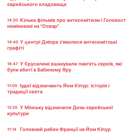
єврейського кладовища
Тема оформлення
Кілька фільмів про антисемітизм і Голокост
14:20
номіновані на "Оскар"
У центрі Дніпра з'явилися антисемітські
14:40
графіті
У Єрусалимі вшанували пам'ять євреїв, які
18:47
були вбиті в Бабиному Яру
Іудеї відзначають Йом Кіпур: історія і
11:00
традиції свята
У Мінську відзначили День єврейської
12:25
культури
Головний рабин Франції на Йом Кіпур
11:14