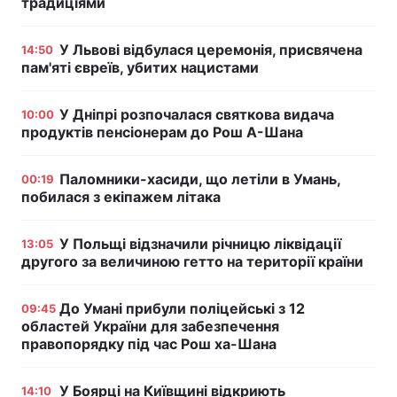
традиціями
У Львові відбулася церемонія, присвячена
14:50
пам'яті євреїв, убитих нацистами
У Дніпрі розпочалася святкова видача
10:00
продуктів пенсіонерам до Рош А-Шана
Паломники-хасиди, що летіли в Умань,
00:19
побилася з екіпажем літака
У Польщі відзначили річницю ліквідації
13:05
другого за величиною гетто на території країни
До Умані прибули поліцейські з 12
09:45
областей України для забезпечення
правопорядку під час Рош ха-Шана
У Боярці на Київщині відкриють
14:10