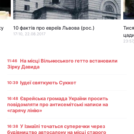
Лонгріди
ку
10 фактів про евреїв Львова (рос.)
Тися
Відео з Youtube
Статті
17:10, 22.08.2017
цади
Інтерв'ю
Думки
23:57
Архів
Вакансії
На місці Вільнюського гетто встановили
11:46
Зірку Давида
Контакти
Послуги
Іудеї святкують Суккот
10:39
Єврейська громада України просить
16:48
повідомляти про антисемітські написи на
«гарячу лінію»
У Ізмаїлі точаться суперечки через
16:38
будівництво автосалону на місці старого