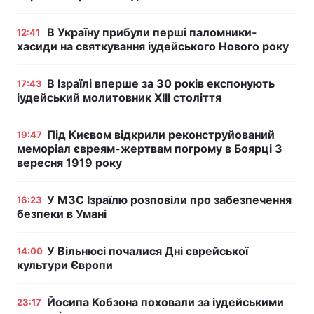
В Україну прибули перші паломники-
12:41
хасиди на святкування іудейського Нового року
В Ізраїлі вперше за 30 років експонують
17:43
іудейський молитовник ХІІІ століття
Під Києвом відкрили реконструйований
19:47
меморіал євреям-жертвам погрому в Боярці 3
вересня 1919 року
У МЗС Ізраїлю розповіли про забезпечення
16:23
безпеки в Умані
У Вільнюсі почалися Дні єврейської
14:00
культури Європи
Йосипа Кобзона поховали за іудейськими
23:17