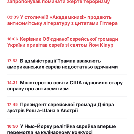
запропонував поминати жертв тероризму
У столичній «Академкнизі» продають
02:09
антисемітську літературу з цитатами Гітлера
Керівник Об'єднаної єврейської громади
18:06
України привітав євреїв зі святом Йом Кіпур
В адміністрації Трампа вважають
17:53
американських євреїв недостатньо вдячними
Міністерство освіти США відновило стару
14:31
справу про антисемітизм
Президент єврейської громади Дніпра
17:45
зустрів Рош а-Шана в Австрії
У Нью-Йорку релігійна єврейка вперше
16:50
перемогла на кулінарному конкурсі