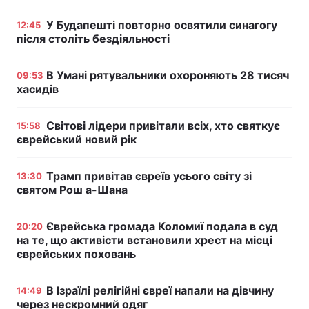
У Будапешті повторно освятили синагогу
12:45
після століть бездіяльності
В Умані рятувальники охороняють 28 тисяч
09:53
хасидів
Світові лідери привітали всіх, хто святкує
15:58
єврейський новий рік
Трамп привітав євреїв усього світу зі
13:30
святом Рош а-Шана
Єврейська громада Коломиї подала в суд
20:20
на те, що активісти встановили хрест на місці
єврейських поховань
В Ізраїлі релігійні євреї напали на дівчину
14:49
через нескромний одяг