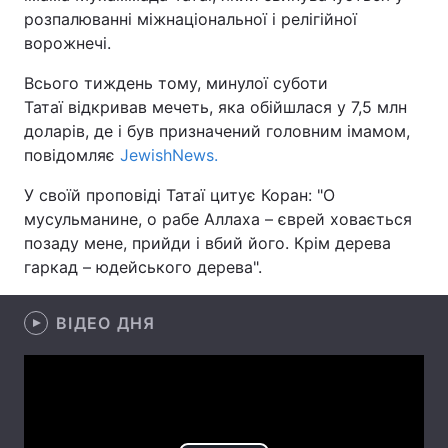
розпалюванні міжнаціональної і релігійної
ворожнечі.
Всього тиждень тому, минулої суботи
Головна
Війна
Татаї відкривав мечеть, яка обійшлася у 7,5 млн
доларів, де і був призначений головним імамом,
Україна
Політика
повідомляє
JewishNews.
Економіка
Світ
У своїй проповіді Татаї цитує Коран: "О
мусульманине, о рабе Аллаха – єврей ховається
Спорт
Наука
позаду мене, прийди і вбий його. Крім дерева
Техно і зв'язок
Лайт
гаркад – юдейського дерева".
Зброя
Інциденти
ВІДЕО ДНЯ
Здоров'я
Туризм
Цікавинки
Погода
Екологія
Регіони