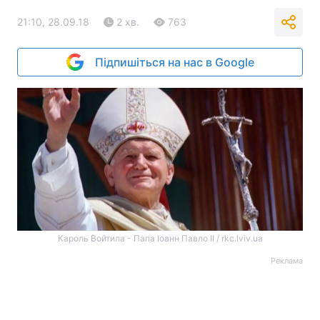
21:10, 28.09.18
2 хв.
763
Підпишіться на нас в Google
Кароль Войтила - Папа Іоанн Павло II / rkc.lviv.ua
Реклама