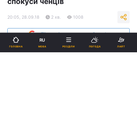
спокуси ченців
20:05, 28.09.18
2 хв.
1008
Підпишіться на нас в Google
RU
МОВА
ГОЛОВНА
РОЗДІЛИ
ПОГОДА
ЛАЙТ
Реклама