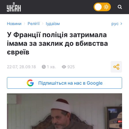
›
›
Новини
Релігії
Іудаїзм
рус
У Франції поліція затримала
імама за заклик до вбивства
євреїв
22:07, 28.09.18
1 хв.
925
Підпишіться на нас в Google