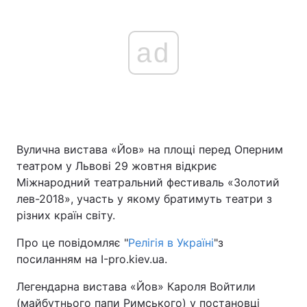
ad
Вулична вистава «Йов» на площі перед Оперним
театром у Львові 29 жовтня відкриє
Міжнародний театральний фестиваль «Золотий
лев-2018», участь у якому братимуть театри з
різних країн світу.
Про це повідомляє "
Релігія в Україні
"з
посиланням на І-pro.kiev.ua.
Легендарна вистава «Йов» Кароля Войтили
(майбутнього папи Римського) у постановці