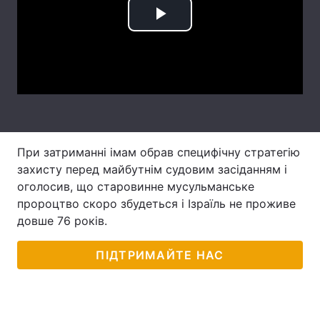
Лонгріди
Play
Video
Відео з Youtube
Статті
Інтерв'ю
Думки
Архів
Вакансії
При затриманні імам обрав специфічну стратегію
Контакти
захисту перед майбутнім судовим засіданням і
оголосив, що старовинне мусульманське
Послуги
пророцтво скоро збудеться і Ізраїль не проживе
довше 76 років.
ПІДТРИМАЙТЕ НАС