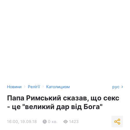
›
›
Новини
Релігії
Католицизм
рус
Папа Римський сказав, що секс
- це "великий дар від Бога"
16:00, 19.09.18
0 хв.
1423