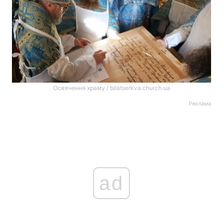
Освячення храму / bilatserkva.church.ua
Реклама
ad