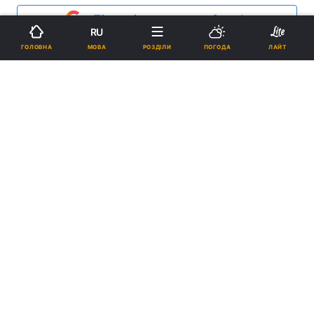
Підпишіться на нас в Google
RU
МОВА
ГОЛОВНА
РОЗДІЛИ
ПОГОДА
ЛАЙТ
Папа Римський / 2000.ua
Реклама