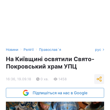
›
›
Новини
Релігії
Православ`я
рус
На Київщині освятили Свято-
Покровський храм УПЦ
16:36, 19.09.18
0 хв.
1458
Підпишіться на нас в Google