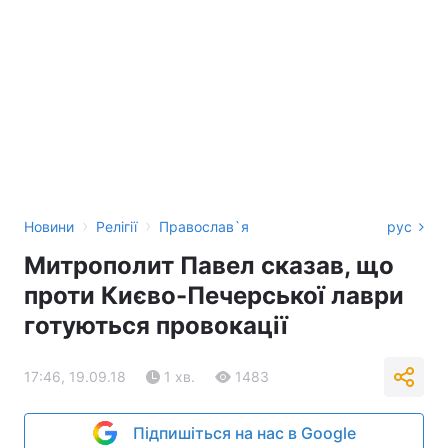
›
›
Новини
Релігії
Православ`я
рус
Митрополит Павел сказав, що
проти Києво-Печерської лаври
готуються провокації
17:46, 19.09.18
1 хв.
1483
Підпишіться на нас в Google