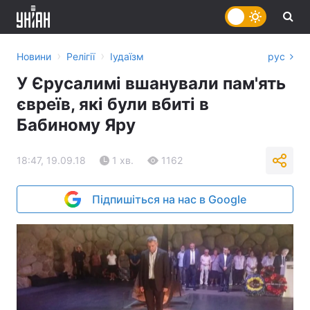
›
›
Новини
Релігії
Іудаїзм
рус
У Єрусалимі вшанували пам'ять
євреїв, які були вбиті в
Бабиному Яру
18:47, 19.09.18
1 хв.
1162
Підпишіться на нас в Google