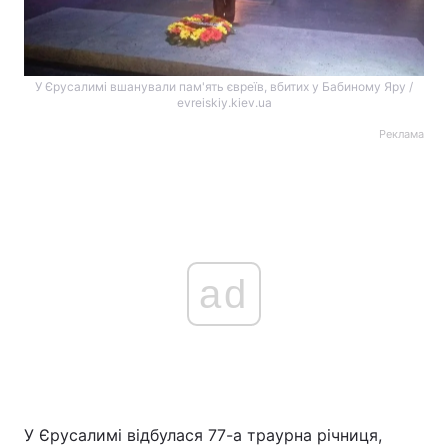
У Єрусалимі вшанували пам'ять євреїв, вбитих у Бабиному Яру /
evreiskiy.kiev.ua
Реклама
ad
У Єрусалимі відбулася 77-а траурна річниця,