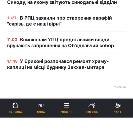
Синоду, на якому звітують синодальні відділи
В РПЦ заявили про створення парафій
11:27
"скрізь, де є наші вірні"
Єпископам УПЦ представники влади
11:00
вручають запрошення на Об'єднавчий собор
У Єрихоні розпочався ремонт храму-
17:48
каплиці на місці будинку Закхея-митаря
Реклама
RU
МОВА
ГОЛОВНА
РОЗДІЛИ
ПОГОДА
ЛАЙТ