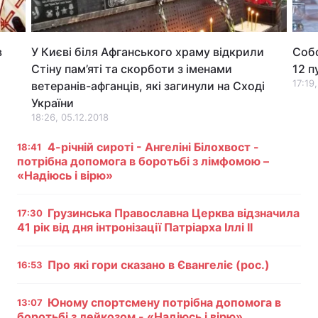
Лонгріди
в
У Києві біля Афганського храму відкрили
Собо
Відео з Youtube
Статті
Стіну пам’яті та скорботи з іменами
12 п
17:19,
ветеранів-афганців, які загинули на Сході
Інтерв'ю
Думки
України
18:26, 05.12.2018
Архів
Вакансії
4-річній сироті - Ангеліні Білохвост -
18:41
потрібна допомога в боротьбі з лімфомою –
Контакти
«Надіюсь і вірю»
Послуги
Грузинська Православна Церква відзначила
17:30
41 рік від дня інтронізації Патріарха Іллі II
Про які гори сказано в Євангеліє (рос.)
16:53
Юному спортсмену потрібна допомога в
13:07
боротьбі з лейкозом - «Надіюсь і вірю»