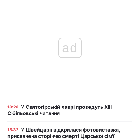
ad
У Святогірській лаврі проведуть XIII
18:28
Сібільовські читання
У Швейцарії відкрилася фотовиставка,
15:32
присвячена сторіччю смерті Царської сім'ї