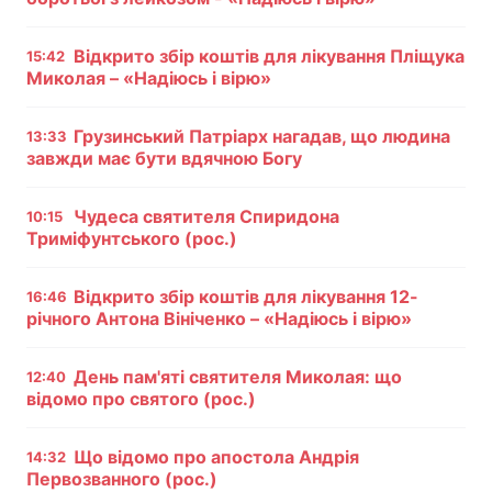
Тема оформлення
Відкрито збір коштів для лікування Пліщука
15:42
Миколая – «Надіюсь і вірю»
Грузинський Патріарх нагадав, що людина
13:33
завжди має бути вдячною Богу
Чудеса святителя Спиридона
10:15
Триміфунтського (рос.)
Відкрито збір коштів для лікування 12-
16:46
річного Антона Вініченко – «Надіюсь і вірю»
День пам'яті святителя Миколая: що
12:40
відомо про святого (рос.)
Що відомо про апостола Андрія
14:32
Первозванного (рос.)