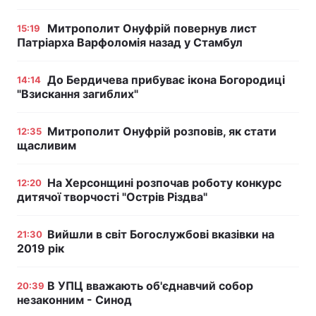
Митрополит Онуфрій повернув лист
15:19
Патріарха Варфоломія назад у Стамбул
До Бердичева прибуває ікона Богородиці
14:14
"Взискання загиблих"
Митрополит Онуфрій розповів, як стати
12:35
щасливим
На Херсонщині розпочав роботу конкурс
12:20
дитячої творчості "Острів Різдва"
Вийшли в світ Богослужбові вказівки на
21:30
2019 рік
В УПЦ вважають об'єднавчий собор
20:39
незаконним - Синод