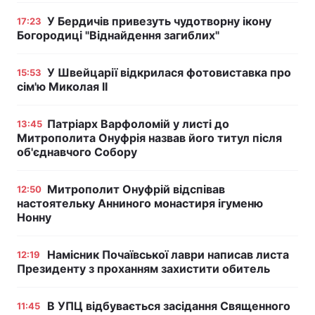
У Бердичів привезуть чудотворну ікону
17:23
Богородиці "Віднайдення загиблих"
У Швейцарії відкрилася фотовиставка про
15:53
сім'ю Миколая II
Патріарх Варфоломій у листі до
13:45
Митрополита Онуфрія назвав його титул після
об'єднавчого Собору
Митрополит Онуфрій відспівав
12:50
настоятельку Анниного монастиря ігуменю
Нонну
Намісник Почаївської лаври написав листа
12:19
Президенту з проханням захистити обитель
В УПЦ відбувається засідання Священного
11:45