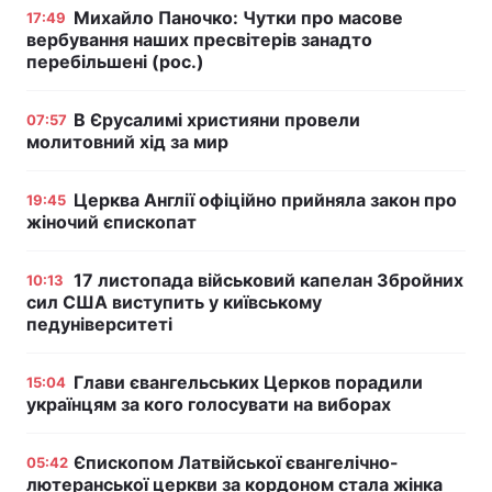
Михайло Паночко: Чутки про масове
17:49
вербування наших пресвітерів занадто
перебільшені (рос.)
В Єрусалимі християни провели
07:57
молитовний хід за мир
Церква Англії офіційно прийняла закон про
19:45
жіночий єпископат
17 листопада військовий капелан Збройних
10:13
сил США виступить у київському
педуніверситеті
Глави євангельських Церков порадили
15:04
українцям за кого голосувати на виборах
Єпископом Латвійської євангелічно-
05:42
лютеранської церкви за кордоном стала жінка