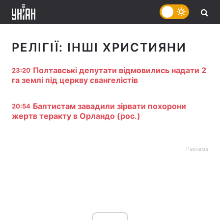
РЕЛІГІЇ:
ІНШІ ХРИСТИЯНИ
Полтавські депутати відмовились надати 2
23:20
га землі під церкву євангелістів
Баптистам завадили зірвати похорони
20:54
жертв теракту в Орландо (рос.)
Реклама