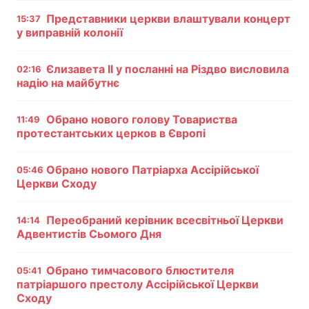
Представники церкви влаштували концерт
15:37
Тема оформлення
у виправній колонії
Єлизавета II у посланні на Різдво висловила
02:16
надію на майбутнє
Обрано нового голову Товариства
11:49
протестантських церков в Європі
Обрано нового Патріарха Ассірійської
05:46
Церкви Сходу
Переобраний керівник всесвітньої Церкви
14:14
Адвентистів Сьомого Дня
Обрано тимчасового блюстителя
05:41
патріаршого престолу Ассірійської Церкви
Сходу