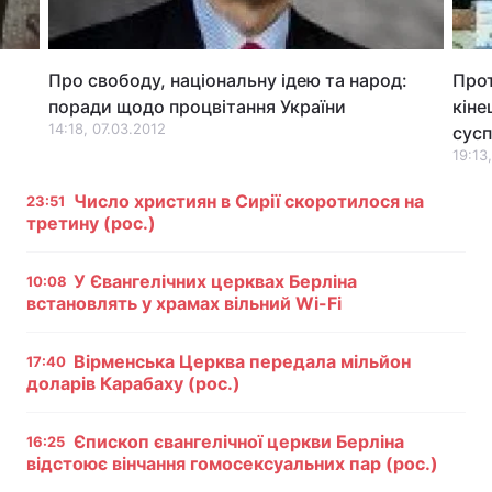
Лонгріди
Про свободу, національну ідею та народ:
Прот
Відео з Youtube
Статті
поради щодо процвітання України
кіне
14:18, 07.03.2012
сусп
Інтерв'ю
Думки
19:13
Архів
Число християн в Сирії скоротилося на
Вакансії
23:51
третину (рос.)
Контакти
У Євангелічних церквах Берліна
10:08
Послуги
встановлять у храмах вільний Wi-Fi
Вірменська Церква передала мільйон
17:40
доларів Карабаху (рос.)
Єпископ євангелічної церкви Берліна
16:25
відстоює вінчання гомосексуальних пар (рос.)