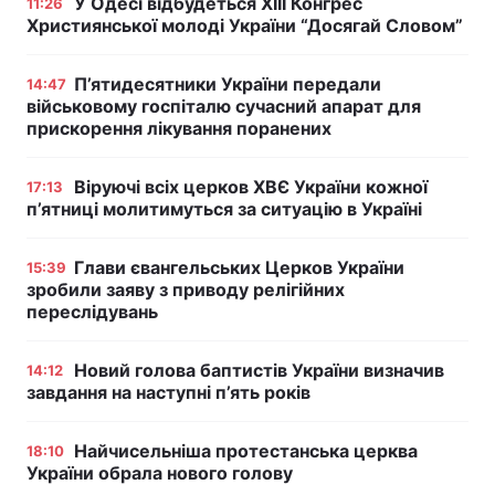
У Одесі відбудеться XIII Конгрес
11:26
Християнської молоді України “Досягай Словом”
П’ятидесятники України передали
14:47
військовому госпіталю сучасний апарат для
прискорення лікування поранених
Віруючі всіх церков ХВЄ України кожної
17:13
п’ятниці молитимуться за ситуацію в Україні
Глави євангельських Церков України
15:39
зробили заяву з приводу релігійних
переслідувань
Новий голова баптистів України визначив
14:12
завдання на наступні п’ять років
Найчисельніша протестанська церква
18:10
України обрала нового голову