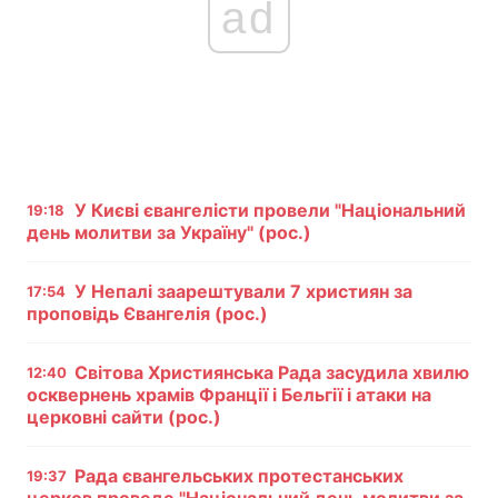
ad
У Києві євангелісти провели "Національний
19:18
день молитви за Україну" (рос.)
У Непалі заарештували 7 християн за
17:54
проповідь Євангелія (рос.)
Світова Християнська Рада засудила хвилю
12:40
осквернень храмів Франції і Бельгії і атаки на
церковні сайти (рос.)
Рада євангельських протестанських
19:37