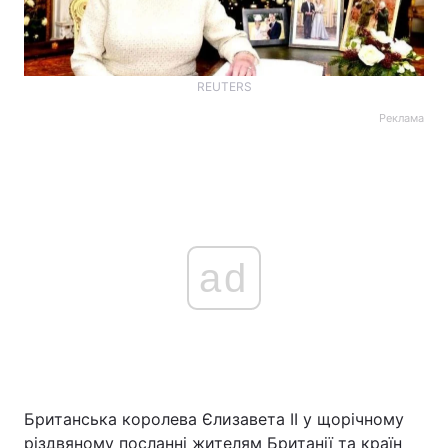
REUTERS
Реклама
ad
Британська королева Єлизавета II у щорічному
різдвяному посланні жителям Британії та країн