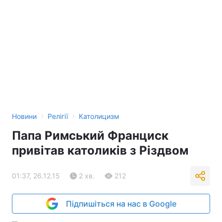
›
›
Новини
Релігії
Католицизм
Папа Римський Франциск
привітав католиків з Різдвом
01:37, 26.12.15
2 хв.
212
Підпишіться на нас в Google