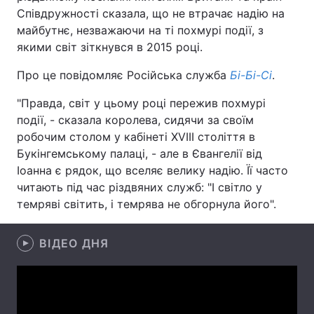
Співдружності сказала, що не втрачає надію на
майбутнє, незважаючи на ті похмурі події, з
якими світ зіткнувся в 2015 році.
Головна
Війна
Про це повідомляє Російська служба
Бі-Бі-Сі
.
Україна
Політика
"Правда, світ у цьому році пережив похмурі
події, - сказала королева, сидячи за своїм
Економіка
Світ
робочим столом у кабінеті XVIII століття в
Букінгемському палаці, - але в Євангелії від
Спорт
Наука
Іоанна є рядок, що вселяє велику надію. Її часто
Техно і зв'язок
Лайт
читають під час різдвяних служб: "І світло у
темряві світить, і темрява не обгорнула його".
Зброя
Інциденти
ВІДЕО ДНЯ
Здоров'я
Туризм
Цікавинки
Погода
Екологія
Регіони