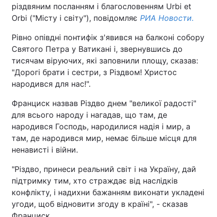
різдвяним посланням і благословенням Urbi et
Orbi ("Місту і світу"), повідомляє
РИА Новости.
Рівно опівдні понтифік з'явився на балконі собору
Святого Петра у Ватикані і, звернувшись до
тисячам віруючих, які заповнили площу, сказав:
"Дорогі брати і сестри, з Різдвом! Христос
народився для нас!".
Франциск назвав Різдво днем "великої радості"
для всього народу і нагадав, що там, де
народився Господь, народилися надія і мир, а
там, де народився мир, немає більше місця для
ненависті і війни.
"Різдво, принеси реальний світ і на Україну, дай
підтримку тим, хто страждає від наслідків
конфлікту, і надихни бажанням виконати укладені
угоди, щоб відновити згоду в країні", - сказав
Франциск.