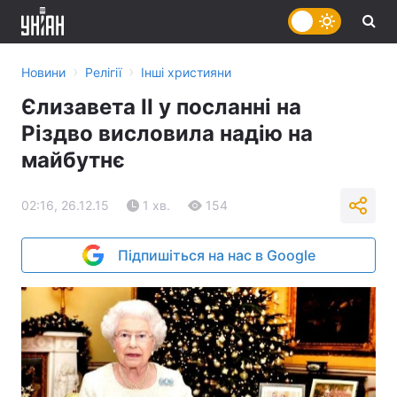
›
›
Новини
Релігії
Інші християни
Єлизавета II у посланні на
Різдво висловила надію на
майбутнє
02:16, 26.12.15
1 хв.
154
Підпишіться на нас в Google