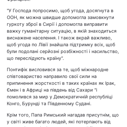
"У Господа попросимо, щоб угода, досягнута в
ООН, як можна швидше допомогла замовкнути
гуркоту зброї в Сирії і допомогла виправити
важку гуманітарну ситуацію, в якій знаходиться
виснажене населення. І також вкрай важливо,
щоб угода по Лівії знайшла підтримку всіх, щоб
були подолані серйозні розбіжності і насильство,
що переслідують країну".
Понтифік висловився за те, щоб міжнародне
співтовариство направило свої сили на
припинення жорсткості в таких країнах як Ірак,
Ємен і в Африці на південь від Сахари "і
помолився за мир у Демократичній республіці
Конго, Бурунді та Південному Судані.
Крім того, Папа Римський нагадав присутнім, що
у світі живе багато людей, які потерпають від