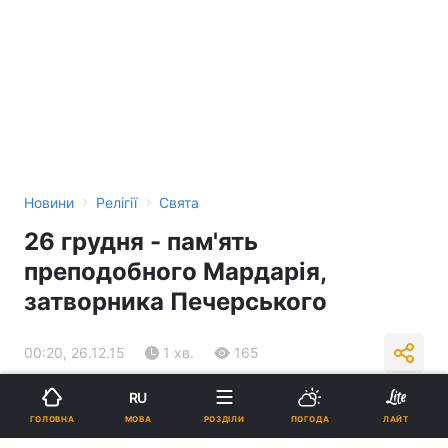
›
›
Новини
Релігії
Свята
26 грудня - пам'ять
преподобного Мардарія,
затворника Печерського
00:20, 26.12.15
1 хв.
165
RU
Підпишіться на нас в Google
МОВА
ГОЛОВНА
РОЗДІЛИ
ПОГОДА
ЛАЙТ