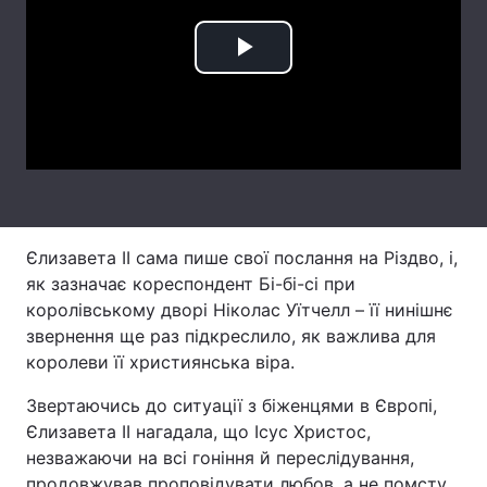
Лонгріди
Play
Відео з Youtube
Статті
Video
Інтерв'ю
Думки
Архів
Вакансії
Контакти
Єлизавета II сама пише свої послання на Різдво, і,
як зазначає кореспондент Бі-бі-сі при
Послуги
королівському дворі Ніколас Уїтчелл – її нинішнє
звернення ще раз підкреслило, як важлива для
королеви її християнська віра.
Звертаючись до ситуації з біженцями в Європі,
Єлизавета II нагадала, що Ісус Христос,
незважаючи на всі гоніння й переслідування,
продовжував проповідувати любов, а не помсту