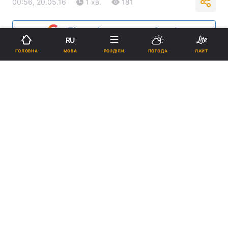
00:56, 20.05.16
1 хв.
181
Підпишіться на нас в Google
RU
МОВА
ГОЛОВНА
РОЗДІЛИ
ПОГОДА
ЛАЙТ
Реклама