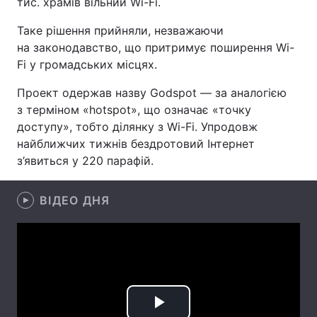
тис. храмів вільний Wi-Fi.
Таке рішення прийняли, незважаючи
на законодавство, що притримує поширення Wi-
Головна
Війна
Fi у громадських місцях.
Проект одержав назву Godspot — за аналогією
Україна
Політика
з терміном «hotspot», що означає «точку
Економіка
Світ
доступу», тобто ділянку з Wi-Fi. Упродовж
найближчих тижнів бездротовий Інтернет
Спорт
Наука
з’явиться у 220 парафій.
Техно і зв'язок
Лайт
ВІДЕО ДНЯ
Зброя
Інциденти
Здоров'я
Туризм
Цікавинки
Погода
Екологія
Регіони