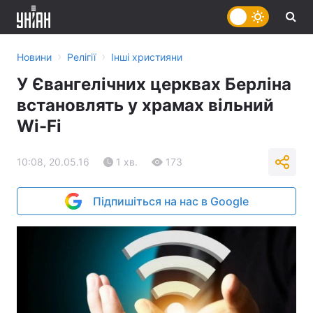
›
›
Новини
Релігії
Інші християни
У Євангелічних церквах Берліна
встановлять у храмах вільний
Wi-Fi
10:08, 20.05.16
1 хв.
173
Підпишіться на нас в Google