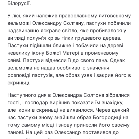
Білорусії.
У лісі, який належив православному литовському
вельможі Олександру Солтану, пастухи побачили
надзвичайно яскраве світло, яке пробивалося у
вигляді полум'я крізь гілки грушевого дерева.
Пастухи підійшли ближче і побачили на дереві
невелику ікону Божої Матері в променевому
сяйві. Пастухи віднесли її до свого пана. Однак
вельможа не надав особливого значення
розповіді пастухів, але образ узяв і закрив його в
скриньці.
Наступного дня в Олександра Солтона зібралися
гості, і господар вирішив показати їм знахідку,
але ікони в скриньці не виявилося. Через деякий
час пастухи знову знайшли образ Богородиці на
тому самому місці і знову принесли його своєму
панові. На цей раз Олександр поставився до