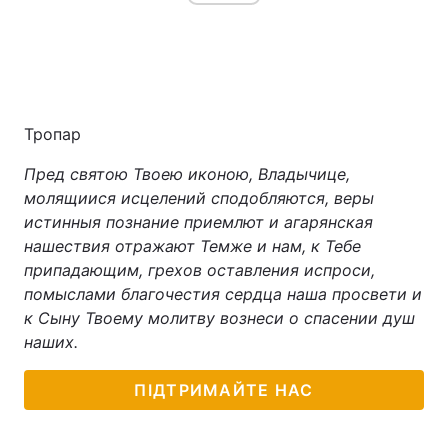
Тропар
Пред святою Твоею иконою, Владычице,
молящиися исцелений сподобляются, веры
истинныя познание приемлют и агарянская
нашествия отражают Темже и нам, к Тебе
припадающим, грехов оставления испроси,
помыслами благочестия сердца наша просвети и
к Сыну Твоему молитву вознеси о спасении душ
наших.
ПІДТРИМАЙТЕ НАС