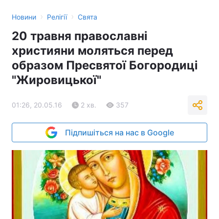
›
›
Новини
Релігії
Свята
20 травня православні
християни моляться перед
образом Пресвятої Богородиці
"Жировицької"
01:26, 20.05.16
2 хв.
357
Підпишіться на нас в Google