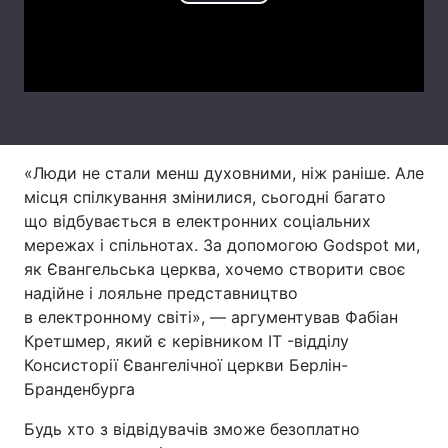
Play
Лонгріди
Video
Відео з Youtube
Статті
Інтерв'ю
Думки
«Люди не стали менш духовними, ніж раніше. Але
Архів
Вакансії
місця спілкування змінилися, сьогодні багато
що відбувається в електронних соціальних
Контакти
мережах і спільнотах. За допомогою Godspot ми,
як Євангельська церква, хочемо створити своє
Послуги
надійне і лояльне представництво
в електронному світі», — аргументував Фабіан
Кретшмер, який є керівником IT -відділу
Консисторії Євангелічної церкви Берлін-
Бранденбурга
Будь хто з відвідувачів зможе безоплатно