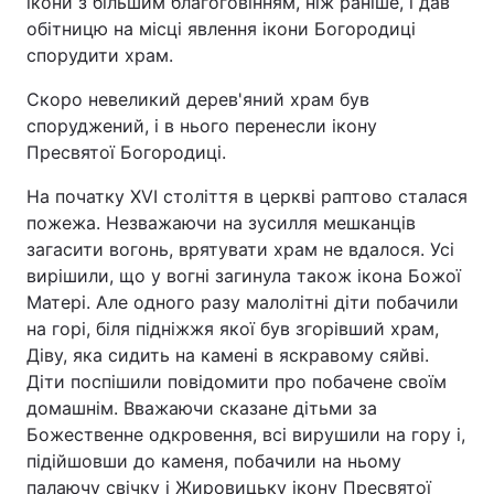
ікони з більшим благоговінням, ніж раніше, і дав
обітницю на місці явлення ікони Богородиці
спорудити храм.
Скоро невеликий дерев'яний храм був
споруджений, і в нього перенесли ікону
Пресвятої Богородиці.
На початку XVI століття в церкві раптово сталася
пожежа. Незважаючи на зусилля мешканців
загасити вогонь, врятувати храм не вдалося. Усі
вирішили, що у вогні загинула також ікона Божої
Матері. Але одного разу малолітні діти побачили
на горі, біля підніжжя якої був згорівший храм,
Діву, яка сидить на камені в яскравому сяйві.
Діти поспішили повідомити про побачене своїм
домашнім. Вважаючи сказане дітьми за
Божественне одкровення, всі вирушили на гору і,
підійшовши до каменя, побачили на ньому
палаючу свічку і Жировицьку ікону Пресвятої