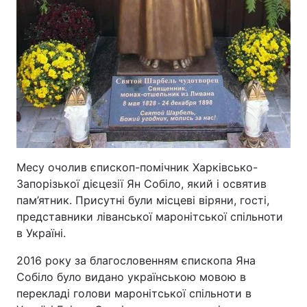
Месу очолив єпископ-помічник Харківсько-
Запорізької дієцезії Ян Собіло, який і освятив
пам’ятник. Присутні були місцеві віряни, гості,
представники ліванської маронітської спільноти
в Україні.
2016 року за благословенням єпископа Яна
Собіло було видано українською мовою в
перекладі голови маронітської спільноти в