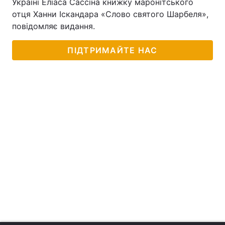
Україні Еліаса Сассіна книжку маронітського
отця Ханни Іскандара «Слово святого Шарбеля»,
повідомляє видання.
ПІДТРИМАЙТЕ НАС