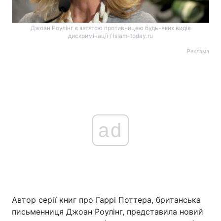
Джоан Роулінг є затятою противницею будь-яких видів
дискримінації / islam-today.ru
Реклама
ad
Автор серії книг про Гаррі Поттера, британська
письменниця Джоан Роулінг, представила новий