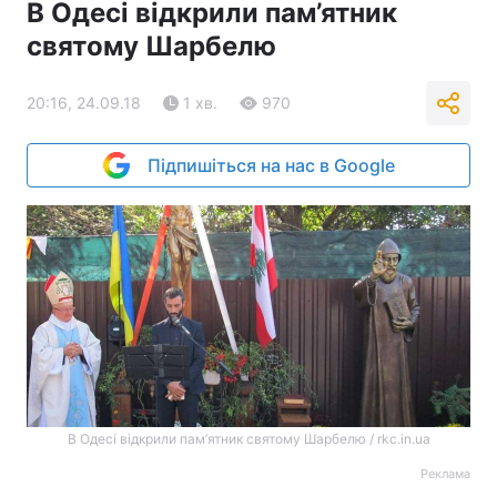
В Одесі відкрили пам’ятник
святому Шарбелю
20:16, 24.09.18
1 хв.
970
Підпишіться на нас в Google
В Одесі відкрили пам’ятник святому Шарбелю / rkc.in.ua
Реклама