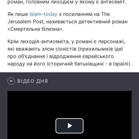
роман, головним лиходієм у якому є антисеміт.
Як пише
Islam-today
з посиланням на The
Jerusalem Post, називається детективний роман
Головна
Війна
«Смертельна білизна».
Україна
Політика
Крім лиходія-антисеміта, у романі є персонажі,
які вважають злом сіоністів (прихильників ідеї
Економіка
Світ
про об'єднання і відродження єврейського
народу на його історичній батьківщині - в Ізраїлі).
Спорт
Наука
ВІДЕО ДНЯ
Техно і зв'язок
Лайт
Зброя
Інциденти
Здоров'я
Туризм
Цікавинки
Погода
Play
Екологія
Регіони