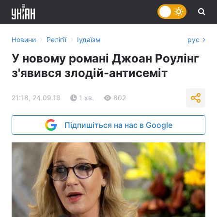
›
›
Новини
Релігії
Іудаїзм
рус
У новому романі Джоан Роулінг
з'явився злодій-антисеміт
21:18, 24.09.18
1 хв.
802
Підпишіться на нас в Google