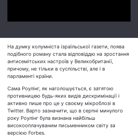
Video
Лонгріди
Відео з Youtube
Статті
Інтерв'ю
Думки
На думку колумніста ізраїльської газети, поява
подібного роману стала відповіддю на зростання
Архів
Вакансії
антисемітських настроїв у Великобританії,
причому, не тільки в суспільстві, але і в
Контакти
парламенті країни.
Послуги
Сама Роулінг, як наголошується, є затятою
противницею будь-яких видів дискримінації і
активно пише про це у своєму мікроблозі в
Twitter. Варто зазначити, що в серпні минулого
року Роулінг була визнана найбільш
високооплачуваним письменником світу за
версією Forbes.