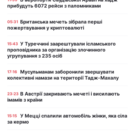
прибудуть 6072 рейси з паломниками
Британська мечеть зібрала перші
05:31
пожертвування у криптовалюті
У Туреччині заарештували ісламського
15:43
проповідника за організацію злочинного
угрупування з 235 осіб
Мусульманам заборонили звершувати
17:16
колективні намази на території Тадж-Махалу
В Австрії закривають мечеті і висилають
23:23
імамів з країни
У Мецці спалили автомобіль жінки, яка сіла
15:15
за кермо