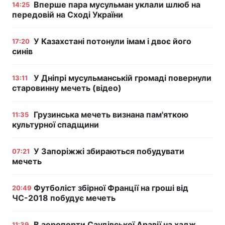
Вперше пара мусульман уклали шлюб на
14:25
передовій на Сході України
У Казахстані потонули імам і двоє його
17:20
синів
У Дніпрі мусульманській громаді повернули
13:11
старовинну мечеть (відео)
Грузинська мечеть визнана пам'яткою
11:35
культурної спадщини
У Запоріжжі збираються побудувати
07:21
мечеть
Футболіст збірної Франції на гроші від
20:49
ЧС-2018 побудує мечеть
В аеропорти Саудівської Аравії на хадж
11:39