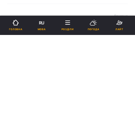
Реклама
RU
МОВА
ГОЛОВНА
РОЗДІЛИ
ПОГОДА
ЛАЙТ
ad
Більшість австрійців виступають за
15:50
закриття мечетей в країні