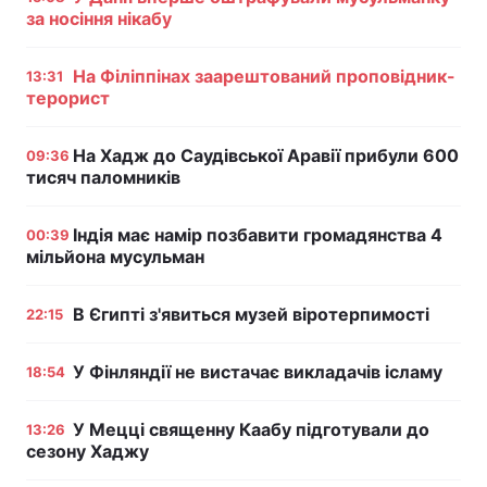
за носіння нікабу
На Філіппінах заарештований проповідник-
13:31
терорист
На Хадж до Саудівської Аравії прибули 600
09:36
тисяч паломників
Індія має намір позбавити громадянства 4
00:39
мільйона мусульман
В Єгипті з'явиться музей віротерпимості
22:15
У Фінляндії не вистачає викладачів ісламу
18:54
У Мецці священну Каабу підготували до
13:26
сезону Хаджу