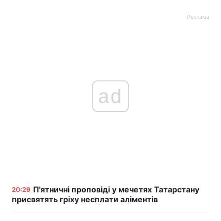
Реклама
ad
П'ятничні проповіді у мечетях Татарстану
20:29
присвятять гріху несплати аліментів