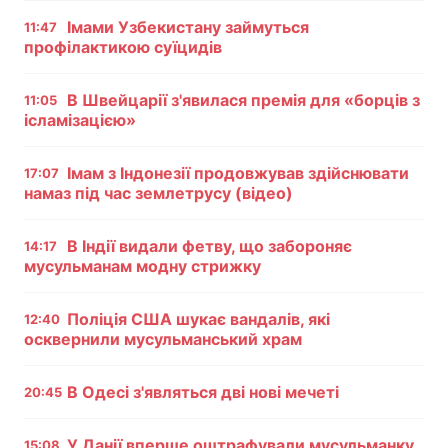
Імами Узбекистану займуться
11:47
Тема оформлення
профілактикою суїцидів
В Швейцарії з'явилася премія для «борців з
11:05
ісламізацією»
Імам з Індонезії продовжував здійснювати
17:07
намаз під час землетрусу (відео)
В Індії видали фетву, що забороняє
14:17
мусульманам модну стрижку
Поліція США шукає вандалів, які
12:40
осквернили мусульманський храм
В Одесі з'являться дві нові мечеті
20:45
У Данії вперше оштрафували мусульманку
15:08