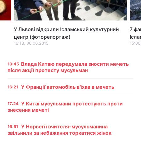
Лонгріди
У Львові відкрили Ісламський культурний
7 фа
Відео з Youtube
Статті
центр (фоторепортаж)
Ісла
Інтерв'ю
16:13, 06.06.2015
Думки
15:00
Архів
Вакансії
Влада Китаю передумала зносити мечеть
10:45
після акції протесту мусульман
Контакти
Послуги
У Франції автомобіль в'їхав в мечеть
16:21
У Китаї мусульмани протестують проти
17:24
знесення мечеті
У Норвегії вчителя-мусульманина
16:51
звільнили за небажання торкатися жінок