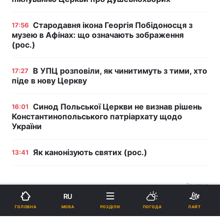
Стародавня ікона Георгія Побідоносця з
17:56
музею в Афінах: що означають зображення
(рос.)
В УПЦ розповіли, як чинитимуть з тими, хто
17:27
піде в нову Церкву
Синод Польської Церкви не визнав рішень
16:01
Константинопольського патріархату щодо
України
Як канонізують святих (рос.)
13:41
Реклама
RU
МОВА
ГОЛОВНА
РОЗДІЛИ
ПОГОДА
ЛАЙТ