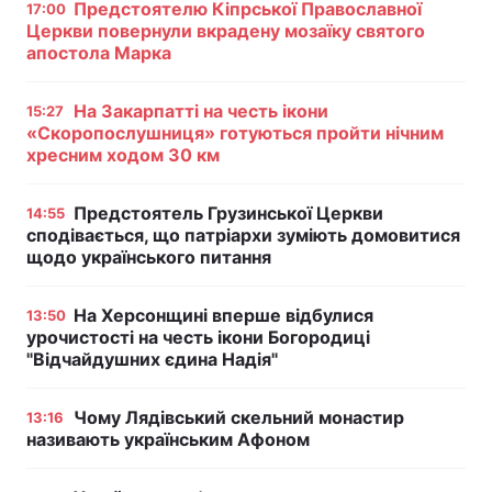
Предстоятелю Кіпрської Православної
17:00
Церкви повернули вкрадену мозаїку святого
апостола Марка
На Закарпатті на честь ікони
15:27
«Скоропослушниця» готуються пройти нічним
хресним ходом 30 км
Предстоятель Грузинської Церкви
14:55
сподівається, що патріархи зуміють домовитися
щодо українського питання
На Херсонщині вперше відбулися
13:50
урочистості на честь ікони Богородиці
"Відчайдушних єдина Надія"
Чому Лядівський скельний монастир
13:16
називають українським Афоном