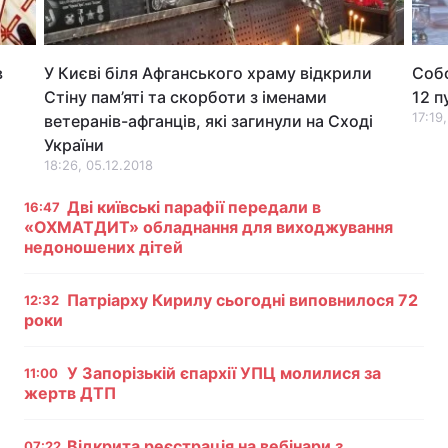
Лонгріди
в
У Києві біля Афганського храму відкрили
Собо
Відео з Youtube
Статті
Стіну пам’яті та скорботи з іменами
12 п
17:19,
ветеранів-афганців, які загинули на Сході
Інтерв'ю
Думки
України
18:26, 05.12.2018
Архів
Вакансії
Дві київські парафії передали в
16:47
«ОХМАТДИТ» обладнання для виходжування
Контакти
недоношених дітей
Послуги
Патріарху Кирилу сьогодні виповнилося 72
12:32
роки
У Запорізькій єпархії УПЦ молилися за
11:00
жертв ДТП
Відкрита реєстрація на вебінари з
07:22