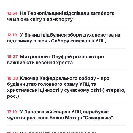
На Тернопільщині відспівали загиблого
12:54
чемпіона світу з армспорту
У Вінниці відбулися збори духовенства на
12:19
підтримку рішень Собору єпископів УПЦ
Митрополит Онуфрій розповів про
19:37
важливість несення хреста
Ключар Кафедрального собору - про
18:30
будівництво головного храму УПЦ та
християнські цінності у сучасному світі (інтерв'ю,
рос.)
У Запорізькій єпархії УПЦ перебуває
17:19
чудотворна ікона Божої Матері "Самарська"