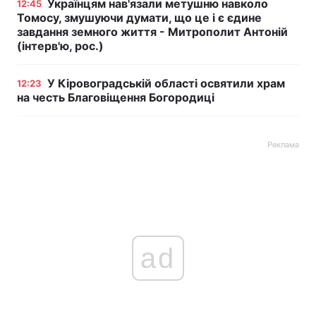
Українцям нав'язали метушню навколо
12:45
Томосу, змушуючи думати, що це і є єдине
завдання земного життя - Митрополит Антоній
(інтерв'ю, рос.)
У Кіровоградській області освятили храм
12:23
на честь Благовіщення Богородиці
Реклама
ad