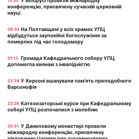
У Білорусі провели міжнародну
13:53
конференцію, присвячену сучасній церковній
науці
На Полтавщині у всіх храмах УПЦ
08:54
відбудуться заупокійні богослужіння за
померлих під час голодомору
Громада Кафедрального собору УПЦ
01:13
допомогла киянам з інвалідністю
У Херсоні вшанували пам'ять преподобного
23:38
Варсонофія
Катехизаторські курси при Кафедральному
23:28
соборі УПЦ розпочалися з молебню
У Даниловому монастирі провели
20:31
міжнародну конференцію, присвячену
піклуванню Церкви про душевнохворих