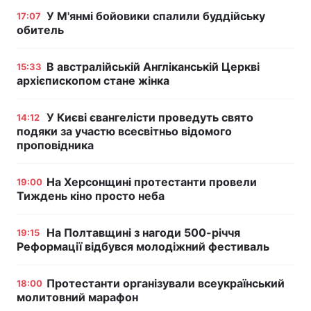
У М'янмі бойовики спалили буддійську
17:07
обитель
В австралійській Англіканській Церкві
15:33
архієпископом стане жінка
У Києві євангелісти проведуть свято
14:12
подяки за участю всесвітньо відомого
проповідника
На Херсонщині протестанти провели
19:00
Тиждень кіно просто неба
На Полтавщині з нагоди 500-річчя
19:15
Реформації відбувся молодіжний фестиваль
Протестанти організували всеукраїнський
18:00
молитовний марафон