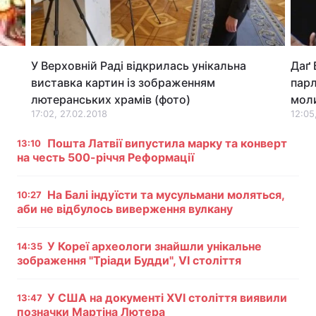
Лонгріди
У Верховній Раді відкрилась унікальна
Даґ 
Відео з Youtube
Статті
виставка картин із зображенням
парл
Інтерв'ю
Думки
лютеранських храмів (фото)
моли
17:02, 27.02.2018
12:05
Архів
Вакансії
Пошта Латвії випустила марку та конверт
13:10
на честь 500-річчя Реформації
Контакти
Послуги
На Балі індуїсти та мусульмани моляться,
10:27
аби не відбулось виверження вулкану
У Кореї археологи знайшли унікальне
14:35
зображення "Тріади Будди", VI століття
У США на документі XVI століття виявили
13:47
позначки Мартіна Лютера