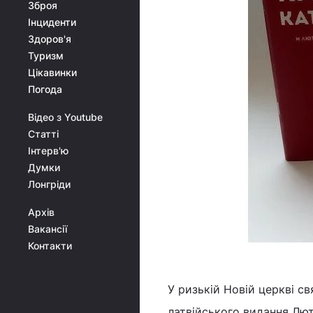
Зброя
Інциденти
Здоров'я
Туризм
Цікавинки
Погода
Відео з Youtube
Статті
Інтерв'ю
Думки
Лонгріди
Архів
Вакансії
Контакти
У ризькій Новій церкві с
латвійського видання Лю