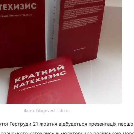
Фото: blagovest-info.ru
вятої Гертруди 21 жовтня відбудеться презентація першо
теранського катехізису й молитовника російською мов