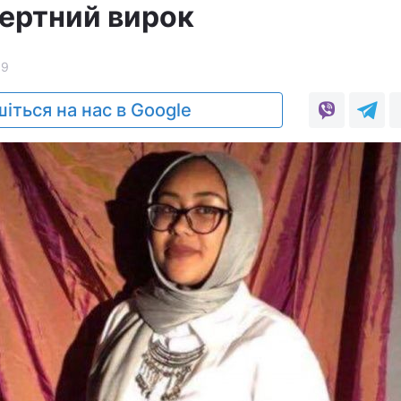
ертний вирок
89
іться на нас в Google