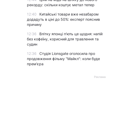
рекорду: скільки коштує метал тепер
12:40
Китайські товари вже незабаром
додадуть в ціні до 50%: експерт пояснив
причину
12:36
Влітку японці п'ють це щодня: напій
без кофеїну, корисний для травлення та
судин
12:36
Студія Lionsgate оголосила про
продовження фільму "Майкл": коли буде
прем'єра
Реклама