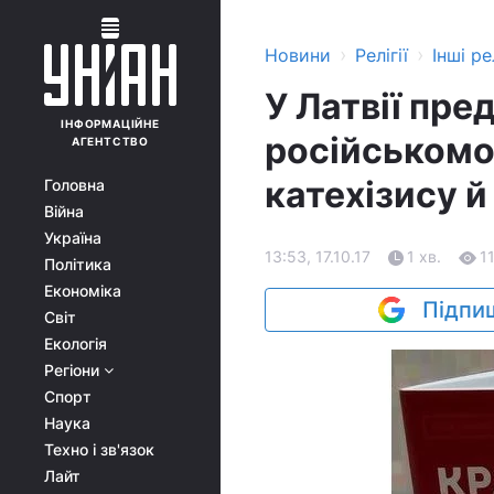
›
›
Новини
Релігії
Інші рел
У Латвії пре
ІНФОРМАЦІЙНЕ
російськомо
АГЕНТСТВО
катехізису 
Головна
Війна
Україна
13:53, 17.10.17
1 хв.
1
Політика
Економіка
Підпиш
Світ
Екологія
Регіони
Спорт
Наука
Техно і зв'язок
Лайт