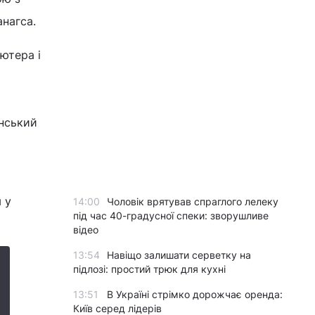
нагса.
ютера і
анський
 у
14:00
Чоловік врятував спраглого лелеку
під час 40-градусної спеки: зворушливе
відео
13:54
Навіщо залишати серветку на
підлозі: простий трюк для кухні
13:51
В Україні стрімко дорожчає оренда:
Київ серед лідерів