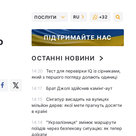
RU
+32
ПОСЛУГИ
ПІДТРИМАЙТЕ НАС
о
ОСТАННІ НОВИНИ
14:20
Тест для перевірки IQ із сірниками,
який з першого погляду долають одиниці
14:17
Брат Джолі здійснив камінг-аут
14:15
Сінгапур висадить на вулицях
мільйон дерев: якої мети прагнуть досягти
в країні
14:14
"Укрзалізниця" змінює маршрути
поїздів через безпекову ситуацію: як тепер
доїхати