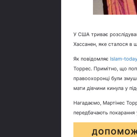
У США триває розслідува
Хассанен, яке сталося в 
Як повідомляє
Islam-toda
Торрес. Примітно, що поп
правоохоронці були змуше
мати дівчини кинула у пі
Нагадаємо, Мартінес Торр
передбачають покарання у
ДОПОМОЖ