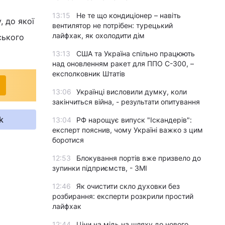
13:15
Не те що кондиціонер – навіть
, до якої
вентилятор не потрібен: турецький
лайфхак, як охолодити дім
ського
13:13
США та Україна спільно працюють
над оновленням ракет для ППО С-300, –
експолковник Штатів
13:06
Українці висловили думку, коли
закінчиться війна, - результати опитування
k
13:04
РФ нарощує випуск "Іскандерів":
експерт пояснив, чому Україні важко з цим
боротися
12:53
Блокування портів вже призвело до
зупинки підприємств, - ЗМІ
12:46
Як очистити скло духовки без
розбирання: експерти розкрили простий
лайфхак
12:44
Ціни на мідь на шляху до нового