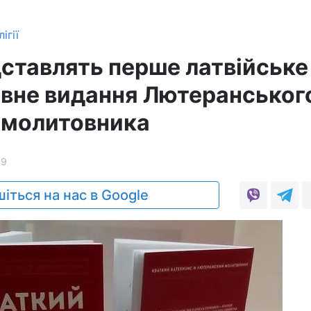
ігії
дставлять перше латвійське
вне видання Лютеранськог
й молитовника
19
іться на нас в Google