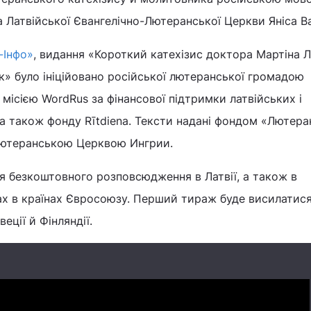
Латвійської Євангелічно-Лютеранської Церкви Яніса Ва
-Інфо»
, видання «Короткий катехізис доктора Мартіна Л
» було ініційовано російської лютеранської громадою
 місією WordRus за фінансової підтримки латвійських і
а також фонду Rītdiena. Тексти надані фондом «Лютер
 лютеранською Церквою Ингрии.
я безкоштовного розповсюдження в Латвії, а також в
х в країнах Євросоюзу. Перший тираж буде висилатися
веції й Фінляндії.