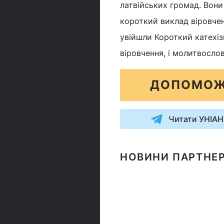
латвійських громад. Вони
короткий виклад віровчен
увійшли Короткий катехі
віровчення, і молитвосло
ДОПОМОЖ
Читати УНІАН
НОВИНИ ПАРТНЕР