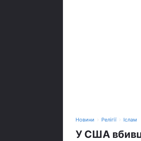
›
›
Новини
Релігії
Іслам
У США вбивц