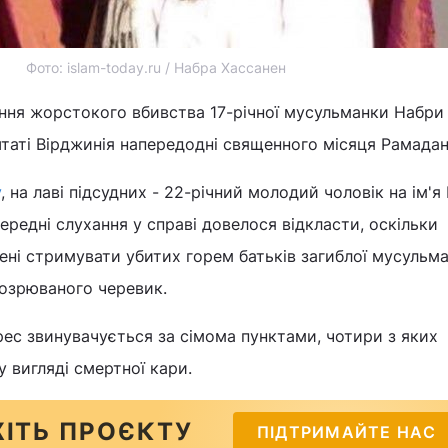
Фото: islam-today.ru / Набра Хассанен
ння жорстокого вбивства 17-річної мусульманки Набри
штаті Вірджинія напередодні священного місяця Рамадан
y
, на лаві підсудних - 22-річний молодий чоловік на ім'я
ередні слухання у справі довелося відкласти, оскільки
ні стримувати убитих горем батьків загиблої мусульма
дозрюваного черевик.
ес звинувачується за сімома пунктами, чотири з яких
 вигляді смертної кари.
ІТЬ ПРОЄКТУ
ПІДТРИМАЙТЕ НАС