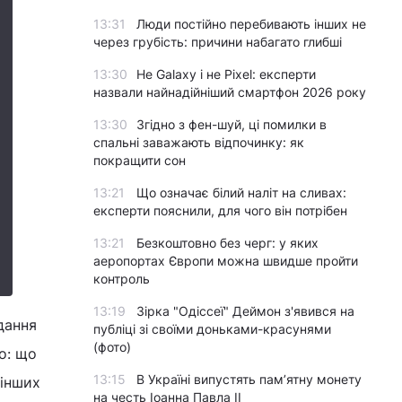
13:31
Люди постійно перебивають інших не
через грубість: причини набагато глибші
13:30
Не Galaxy і не Pixel: експерти
назвали найнадійніший смартфон 2026 року
13:30
Згідно з фен-шуй, ці помилки в
спальні заважають відпочинку: як
покращити сон
13:21
Що означає білий наліт на сливах:
експерти пояснили, для чого він потрібен
13:21
Безкоштовно без черг: у яких
аеропортах Європи можна швидше пройти
контроль
13:19
Зірка "Одіссеї" Деймон з'явився на
дання
публіці зі своїми доньками-красунями
(фото)
о: що
13:15
В Україні випустять пам’ятну монету
 інших
на честь Іоанна Павла II