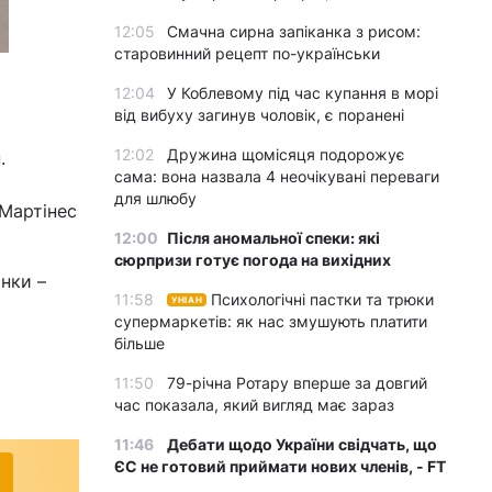
12:05
Смачна сирна запіканка з рисом:
старовинний рецепт по-українськи
12:04
У Коблевому під час купання в морі
від вибуху загинув чоловік, є поранені
12:02
Дружина щомісяця подорожує
.
сама: вона назвала 4 неочікувані переваги
для шлюбу
 Мартінес
12:00
Після аномальної спеки: які
сюрпризи готує погода на вихідних
нки –
11:58
Психологічні пастки та трюки
УНІАН
супермаркетів: як нас змушують платити
більше
11:50
79-річна Ротару вперше за довгий
час показала, який вигляд має зараз
11:46
Дебати щодо України свідчать, що
ЄС не готовий приймати нових членів, - FT