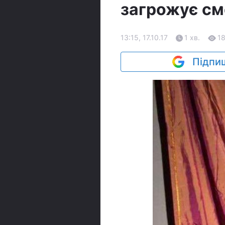
загрожує см
13:15, 17.10.17
1 хв.
1
Підпиш