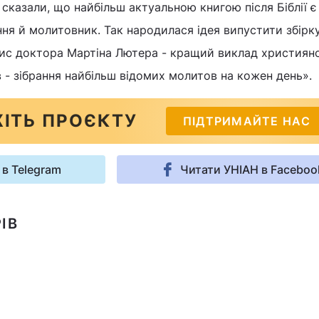
 сказали, що найбільш актуальною книгою після Біблії є
ня й молитовник. Так народилася ідея випустити збірку
зис доктора Мартіна Лютера - кращий виклад християн
в - зібрання найбільш відомих молитов на кожен день».
ІТЬ ПРОЄКТУ
ПІДТРИМАЙТЕ НАС
 в Telegram
Читати УНІАН в Faceboo
ІВ