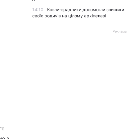
14:10
Козли-зрадники допомогли знищити
своїх родичів на цілому архіпелазі
Реклама
го
ою з