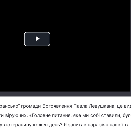
Play
Video
ранської громади Богоявлення Павла Левушкана, це ви
и віруючих: «Головне питання, яке ми собі ставили, бул
у лютеранину кожен день? Я запитав парафіян нашої та