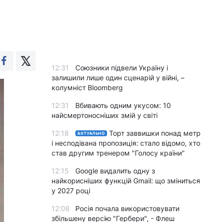
12:31
Союзники підвели Україну і
залишили лише один сценарій у війні, –
колумніст Bloomberg
12:31
Вбивають одним укусом: 10
найсмертоносніших змій у світі
12:18
Торт заввишки понад метр
АКТУАЛЬНО
і несподівана пропозиція: стало відомо, хто
став другим тренером "Голосу країни"
12:15
Google видалить одну з
найкорисніших функцій Gmail: що зміниться
у 2027 році
12:08
Росія почала використовувати
збільшену версію "Гербери", - Флеш