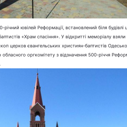
0-річний ювілей Реформації, встановлений біля будівлі 
аптистів «Храм спасіння». У відкритті меморіалу взяли
скоп церков євангельських християн-баптистів Одесько
о обласного оргкомітету з відзначення 500-річчя Рефор
.