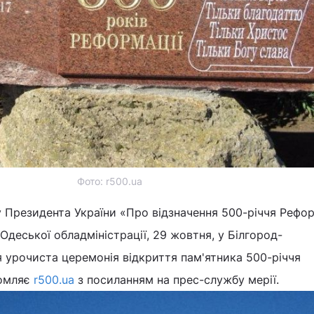
Фото: r500.ua
 Президента України «Про відзначення 500-річчя Рефор
Одеської обладміністрації, 29 жовтня, у Білгород-
 урочиста церемонія відкриття пам'ятника 500-річчя
домляє
r500.ua
з посиланням на прес-службу мерії.