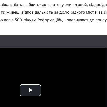
овідальність за близьких та оточуючих людей, відповіда
их ти живеш, відповідальність за долю рідного міста, за 
ю вас з 500-річчям Реформації!», - звернулася до прису
Play
Video