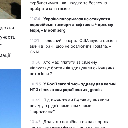
турбуватимуть: як швидко та безпечно
прибрати їхнє гніздо
11:24
Україна погодилася не атакувати
неросійські танкери з нафтою в Чорному
церкви
морі, - Bloomberg
 участь
11:21
Головний генерал США шукає вихід з
ї
війни в Ірані, щоб не розлютити Трампа, -
CNN
мації
10:56
Хто має платити за сімейну
відпустку: британців здивували очікування
покоління Z
10:55
У Росії загорілись одразу два великі
НПЗ після атаки українських дронів
10:49
Під джунглями В'єтнаму виявили
печеру з рідкісними кам'яними
"перлинами"
10:42
Для чого потрібна кожна сторона
терки: про деякі функції, про які ви не