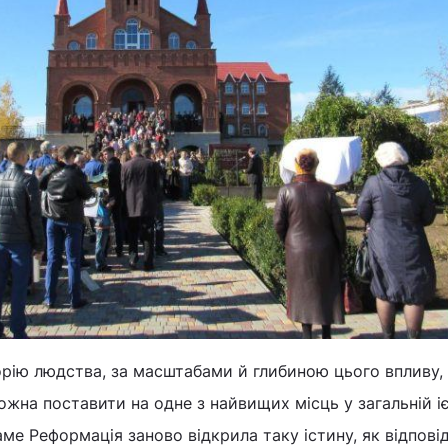
орію людства, за масштабами й глибиною цього впливу,
на поставити на одне з найвищих місць у загальній іє
аме Реформація заново відкрила таку істину, як відпові