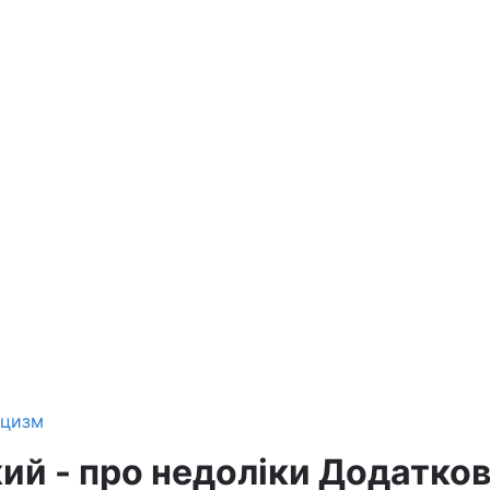
ицизм
ий - про недоліки Додатко