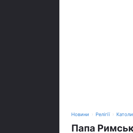
›
›
Новини
Релігії
Катол
Папа Римськ