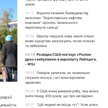
знали
10:13
Водопостачання Львівщини під
загрозою: "Бориславська нафтова
компанія" просить Зеленського
переглянути санкції
10:08
Європу накрила нова хвиля спеки:
яким курортам загрожують лісові пожежі
та небезпека
09:59
Розвідка США пов’язує з Росією
дрон з вибухівкою в аеропорту Лейпцига,
- WSJ
09:55
Поварів запитали, як правильно
готувати лосося, і всі вони відповіли
однаково
09:30
У США вчені виявили рибу, яка може
жити понад 400 років: що про неї відомо
рархії
дальність
09:27
"Цій людині не місце тут": Усик різко