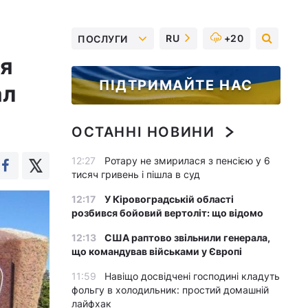
RU
+20
ПОСЛУГИ
чя
ПІДТРИМАЙТЕ НАС
ал
ОСТАННІ НОВИНИ
12:27
Ротару не змирилася з пенсією у 6
тисяч гривень і пішла в суд
12:17
У Кіровоградській області
розбився бойовий вертоліт: що відомо
12:13
США раптово звільнили генерала,
що командував військами у Європі
11:59
Навіщо досвідчені господині кладуть
фольгу в холодильник: простий домашній
лайфхак