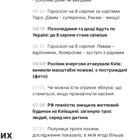
08:20
Гороскоп на 8 серпня за картами
Таро: Дівам - суперечки, Ракам - емоції
08:15
Похолодання та дощі йдуть по
Україні: де 8 серпня стане свіжіше
08:10
Гороскоп на 8 серпня: Левам –
відпочинок, Козерогам – зустріч з рідними
08:09
Росіяни вчергове атакували Київ:
виникли масштабні пожежі, є постраждалі
(фото)
07:55
Чи можна їсти огризок яблука: що
станеться, якщо проковтнути насіння
07:36
РФ повністю знищила житловий
будинок на Київщині: загинуло троє
людей, серед них дитина
07:31
Полуниця проти лохини:
вих
дослідження показало, в якій ягоді більше