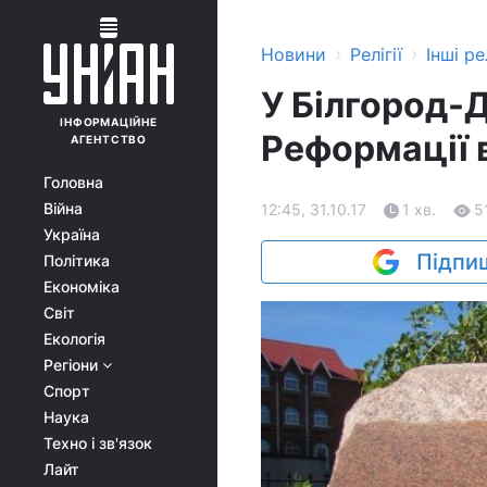
›
›
Новини
Релігії
Інші рел
У Білгород-
ІНФОРМАЦІЙНЕ
Реформації 
АГЕНТСТВО
Головна
Війна
12:45, 31.10.17
1 хв.
5
Україна
Підпиш
Політика
Економіка
Світ
Екологія
Регіони
Спорт
Наука
Техно і зв'язок
Лайт