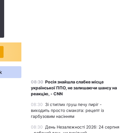
k
08:30
Росія знайшла слабке місце
української ППО, не залишаючи шансу на
реакцію, - CNN
08:30
Зі стиглих груш печу пиріг -
виходить просто смакота: рецепт із
гарбузовим насінням
08:30
День Незалежності 2026: 24 серпня
- робочий день чи вихідний