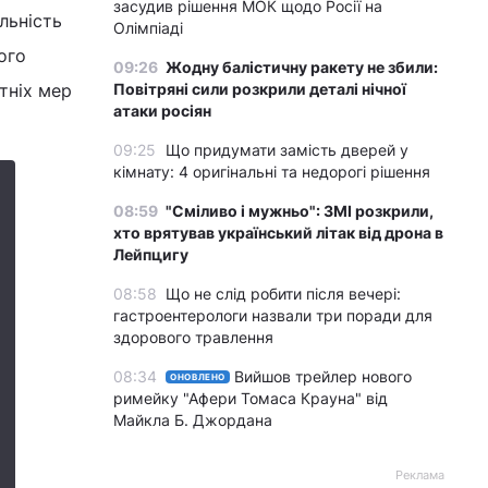
засудив рішення МОК щодо Росії на
льність
Олімпіаді
його
09:26
Жодну балістичну ракету не збили:
тніх мер
Повітряні сили розкрили деталі нічної
атаки росіян
09:25
Що придумати замість дверей у
кімнату: 4 оригінальні та недорогі рішення
08:59
"Сміливо і мужньо": ЗМІ розкрили,
хто врятував український літак від дрона в
Лейпцигу
08:58
Що не слід робити після вечері:
гастроентерологи назвали три поради для
здорового травлення
08:34
Вийшов трейлер нового
ОНОВЛЕНО
римейку "Афери Томаса Крауна" від
Майкла Б. Джордана
Реклама