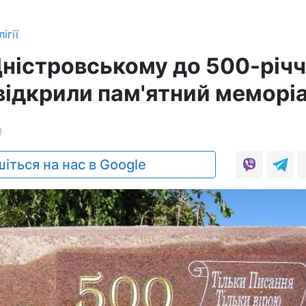
ігії
Дністровському до 500-річ
відкрили пам'ятний меморі
1
іться на нас в Google