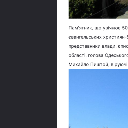
Пам'ятник, що увічнює 50
євангельських християн-б
представники влади, єпи
області, голова Одеськог
Михайло Пиштой, віруючі