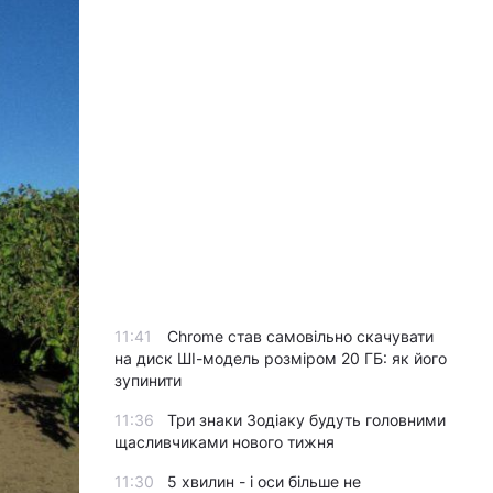
11:41
Chrome став самовільно скачувати
на диск ШІ-модель розміром 20 ГБ: як його
зупинити
11:36
Три знаки Зодіаку будуть головними
щасливчиками нового тижня
11:30
5 хвилин - і оси більше не