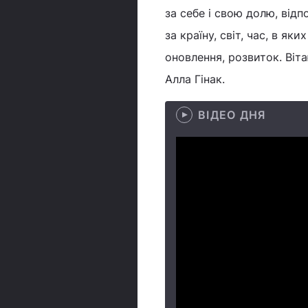
за себе і свою долю, відп
за країну, світ, час, в як
оновлення, розвиток. Віта
Алла Гінак.
ВІДЕО ДНЯ