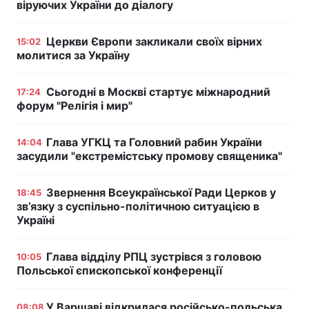
віруючих України до діалогу
Церкви Європи закликали своїх вірних
15:02
молитися за Україну
Сьогодні в Москві стартує міжнародний
17:24
форум "Релігія і мир"
Глава УГКЦ та Головний рабин України
14:04
засудили "екстремістську промову священика"
Звернення Всеукраїнської Ради Церков у
18:45
зв’язку з суспільно-політичною ситуацією в
Україні
Глава відділу РПЦ зустрівся з головою
10:05
Польської єпископської конференції
У Варшаві відкрилася російсько-польська
08:08