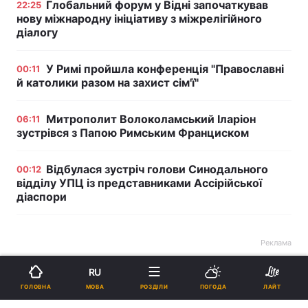
Глобальний форум у Відні започаткував
22:25
нову міжнародну ініціативу з міжрелігійного
діалогу
У Римі пройшла конференція "Православні
00:11
й католики разом на захист сім'ї"
Митрополит Волоколамський Іларіон
06:11
зустрівся з Папою Римським Франциском
Відбулася зустріч голови Синодального
00:12
відділу УПЦ із представниками Ассірійської
діаспори
Реклама
RU
МОВА
ГОЛОВНА
РОЗДІЛИ
ПОГОДА
ЛАЙТ