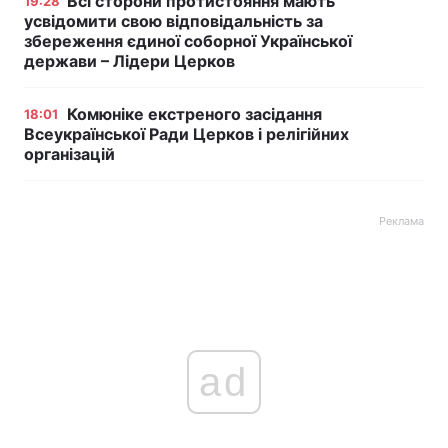
Всі сторони протистояння мають
19:28
усвідомити свою відповідальність за
збереження єдиної соборної Української
держави – Лідери Церков
Комюніке екстреного засідання
18:01
Всеукраїнської Ради Церков і релігійних
організацій
Реклама
ad