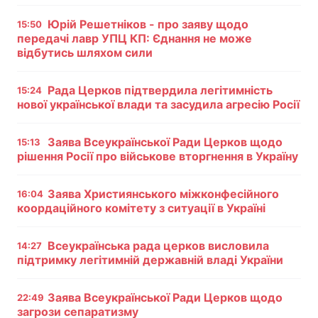
Тема оформлення
Юрій Решетніков - про заяву щодо
15:50
передачі лавр УПЦ КП: Єднання не може
відбутись шляхом сили
Рада Церков підтвердила легітимність
15:24
нової української влади та засудила агресію Росії
Заява Всеукраїнської Ради Церков щодо
15:13
рішення Росії про військове вторгнення в Україну
Заява Християнського міжконфесійного
16:04
коордаційного комітету з ситуації в Україні
Всеукраїнська рада церков висловила
14:27
підтримку легітимній державній владі України
Заява Всеукраїнської Ради Церков щодо
22:49
загрози сепаратизму