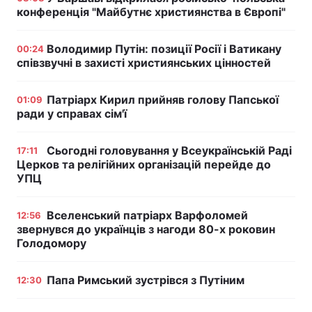
конференція "Майбутнє християнства в Європі"
Володимир Путін: позиції Росії і Ватикану
00:24
співзвучні в захисті християнських цінностей
Патріарх Кирил прийняв голову Папської
01:09
ради у справах сім'ї
Сьогодні головування у Всеукраїнській Раді
17:11
Церков та релігійних організацій перейде до
УПЦ
Вселенський патріарх Варфоломей
12:56
звернувся до українців з нагоди 80-х роковин
Голодомору
Папа Римський зустрівся з Путіним
12:30