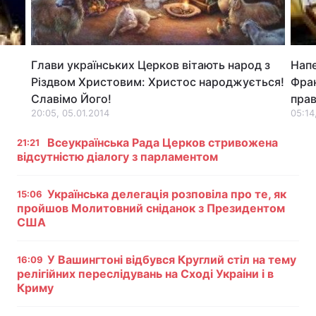
Лонгріди
Глави українських Церков вітають народ з
Напе
Відео з Youtube
Статті
Різдвом Христовим: Христос народжується!
Фра
Інтерв'ю
Думки
Славімо Його!
прав
20:05, 05.01.2014
05:14
Архів
Вакансії
Всеукраїнська Рада Церков стривожена
21:21
відсутністю діалогу з парламентом
Контакти
Послуги
Українська делегація розповіла про те, як
15:06
пройшов Молитовний сніданок з Президентом
США
У Вашингтоні відбувся Круглий стіл на тему
16:09
релігійних переслідувань на Сході Украіни і в
Криму