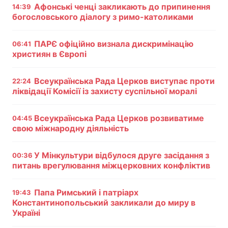
Афонські ченці закликають до припинення
14:39
богословського діалогу з римо-католиками
Тема оформлення
ПАРЄ офіційно визнала дискримінацію
06:41
християн в Європі
Всеукраїнська Рада Церков виступає проти
22:24
ліквідації Комісії із захисту суспільної моралі
Всеукраїнська Рада Церков розвиватиме
04:45
свою міжнародну діяльність
У Мінкультури відбулося друге засідання з
00:36
питань врегулювання міжцерковних конфліктив
Папа Римський і патріарх
19:43
Константинопольський закликали до миру в
Україні