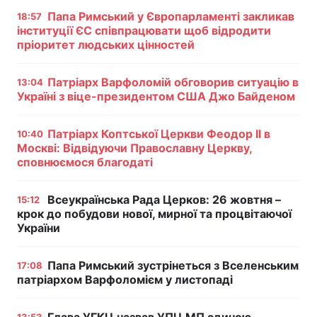
Папа Римський у Європарламенті закликав
18:57
інституції ЄС співпрацювати щоб відродити
пріоритет людських цінностей
Патріарх Варфоломій обговорив ситуацію в
13:04
Україні з віце-президентом США Джо Байденом
Патріарх Коптської Церкви Феодор II в
10:40
Москві: Відвідуючи Православну Церкву,
сповнюємося благодаті
Всеукраїнська Рада Церков: 26 жовтня –
15:12
крок до побудови нової, мирної та процвітаючої
України
Папа Римський зустрінеться з Вселенським
17:08
патріархом Варфоломієм у листопаді