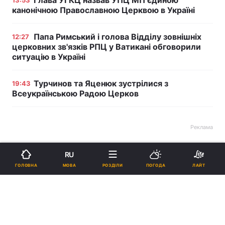
Глава УГКЦ назвав УПЦ МП єдиною
13:53
канонічною Православною Церквою в Україні
Папа Римський і голова Відділу зовнішніх
12:27
церковних зв'язків РПЦ у Ватикані обговорили
ситуацію в Україні
Турчинов та Яценюк зустрілися з
19:43
Всеукраїнською Радою Церков
Реклама
RU
МОВА
ГОЛОВНА
РОЗДІЛИ
ПОГОДА
ЛАЙТ
ad