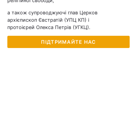
релігійної свободи,
а також супроводжуючі глав Церков
архієпископ Євстратій (УПЦ КП) і
протоієрей Олекса Петрів (УГКЦ).
ПІДТРИМАЙТЕ НАС