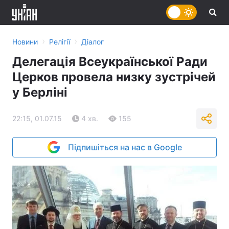
›
›
Новини
Релігії
Діалог
Делегація Всеукраїнської Ради
Церков провела низку зустрічей
у Берліні
22:15, 01.07.15
4 хв.
155
Підпишіться на нас в Google