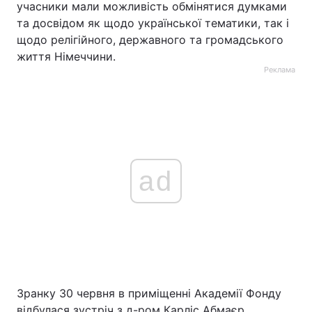
учасники мали можливість обмінятися думками
та досвідом як щодо української тематики, так і
щодо релігійного, державного та громадського
життя Німеччини.
Реклама
ad
Зранку 30 червня в приміщенні Академії Фонду
відбулася зустріч з д-ром Карліс Абмаєр,