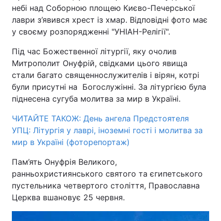
небі над Соборною площею Києво-Печерської
лаври з’явився хрест із хмар. Відповідні фото має
у своєму розпорядженні "УНІАН-Релігії".
Під час Божественної літургії, яку очолив
Митрополит Онуфрій, свідками цього явища
стали багато священнослужителів і вірян, котрі
були присутні на Богослужінні. За літургією була
піднесена сугуба молитва за мир в Україні.
ЧИТАЙТЕ ТАКОЖ: День ангела Предстоятеля
УПЦ: Літургія у лаврі, іноземні гості і молитва за
мир в Україні (фоторепортаж)
Пам’ять Онуфрія Великого,
ранньохристиянського святого та єгипетського
пустельника четвертого століття, Православна
Церква вшановує 25 червня.