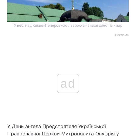
У небі над Києво-Печерською лаврою з’явився хрест із хмар
Реклама
ad
У День ангела Предстоятеля Української
Православної Церкви Митрополита Онуфрія у