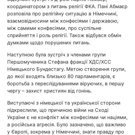
координатором з питань релігії ФКА. Пані Абмаєр
розповіла про релігійну ситуацію в Німеччині,
взаємовідносини між конфесіями і державою,
між самими конфесіями, про суспільне
сприйняття і роль релігії. Також відбувся обмін
думками щодо порушених питань.
Наступною була зустріч з членами групи
Першомученика Стефана фракції ХДС/ХСС
Німецького Бундестагу. Метою створення групи,
до якої входять близько 80 парламентарів, є
боротьба з переслідуваннями віруючих, в першу
чергу – захист християн від гонінь.
Виступаючі з німецької та української сторони
підкреслили, що причиною війни на Сході
України є не конфлікт між конфесіями чи націями,
а російська агресія. Було зазначено, що важливо
у Європі, зокрема у Німеччині, знати правду про