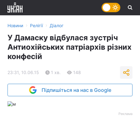
›
›
Новини
Релігії
Діалог
У Дамаску відбулася зустріч
Антиохійських патріархів різних
конфесій
23:31, 10.06.15
1 хв.
148
Підпишіться на нас в Google
Реклама