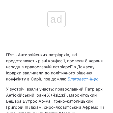
ad
П'ять Антиохійських патріархів, які
представляють різні конфесії, провели 8 червня
нараду в православній патріархії в Дамаску.
Ієрархи закликали до політичного рішення
конфлікту в Сирії, повідомляє
Благовест-інфо.
У зустрічі взяли участь: православний Патріарх
Антіохійський Іоанн Х (Язіджі), маронітський -
Бешара Бутрос Ар-Раї, греко-католицький
Григорій III Лахам, сиро-яковитський Афремо II і