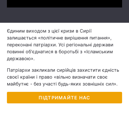
Лонгріди
Відео з Youtube
Статті
Єдиним виходом з цієї кризи в Сирії
залишається «політичне вирішення питання»,
Інтерв'ю
Думки
переконані патріархи. Усі регіональні держави
повинні об'єднатися в боротьбі з «Ісламським
Архів
Вакансії
державою».
Контакти
Патріархи закликали сирійців захистити єдність
своєї країни і право «вільно визначати своє
Послуги
майбутнє - без участі будь-яких зовнішніх сил».
ПІДТРИМАЙТЕ НАС