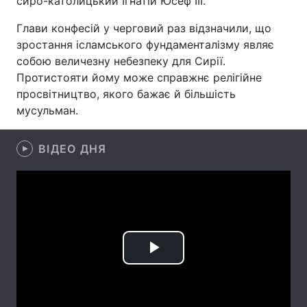
сиро-католицький Ігнатій Юсеф III.
Глави конфесій у черговий раз відзначили, що
зростання ісламського фундаменталізму являє
Головна
Війна
собою величезну небезпеку для Сирії.
Протистояти йому може справжнє релігійне
Україна
Політика
просвітництво, якого бажає й більшість
мусульман.
Економіка
Світ
ВІДЕО ДНЯ
Спорт
Наука
Техно і зв'язок
Лайт
Зброя
Інциденти
Здоров'я
Туризм
Play
Цікавинки
Погода
Video
Екологія
Регіони