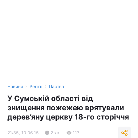
›
›
Новини
Релігії
Паства
У Сумській області від
знищення пожежею врятували
дерев’яну церкву 18-го сторіччя
21:35, 10.06.15
2 хв.
117