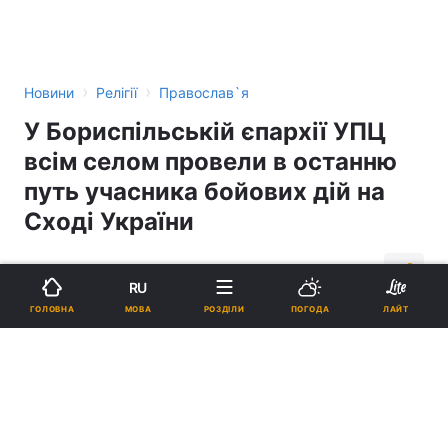
›
›
Новини
Релігії
Православ`я
У Бориспільській єпархії УПЦ
всім селом провели в останню
путь учасника бойових дій на
Сході України
20:55, 10.06.15
1 хв.
349
RU
МОВА
ГОЛОВНА
РОЗДІЛИ
ПОГОДА
ЛАЙТ
Підпишіться на нас в Google
У Бориспільській єпархії УПЦ всім селом провели в останню путь
учасника бойових дій на Сході України
Реклама