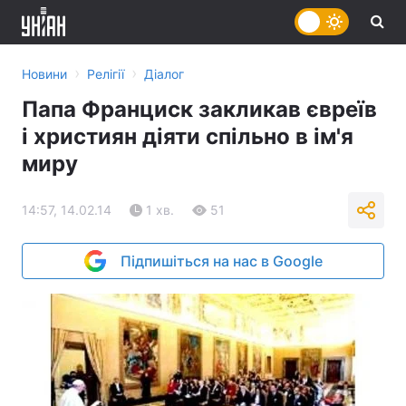
›
›
Новини
Релігії
Діалог
Папа Франциск закликав євреїв
і християн діяти спільно в ім'я
миру
14:57, 14.02.14
1 хв.
51
Підпишіться на нас в Google