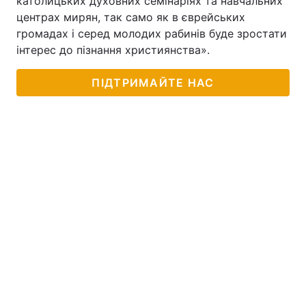
католицьких духовних семінаріях та навчальних
центрах мирян, так само як в єврейських
Тема оформлення
громадах і серед молодих рабинів буде зростати
інтерес до пізнання християнства».
ПІДТРИМАЙТЕ НАС