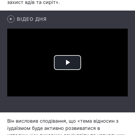
захист вдів та сиріт».
Лонгріди
ВІДЕО ДНЯ
Відео з Youtube
Статті
Інтерв'ю
Думки
Архів
Вакансії
Play
Контакти
Video
Послуги
Він висловив сподівання, що «тема відносин з
іудаїзмом буде активно розвиватися в