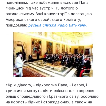
поколінням: таке побажання висловив Папа
Франциск під час зустрічі 13 лютого о
ватиканському Залі консисторії з делегацією
Американського єврейського комітету,
Головна
Війна
повідомляє
руська служба Радіо Ватикану.
Україна
Політика
Економіка
Світ
Спорт
Наука
Техно і зв'язок
Лайт
Зброя
Інциденти
Здоров'я
Туризм
«Крім діалогу, - підкреслив Папа, - і євреї, і
християни можуть діяти спільно для творення
Цікавинки
Погода
більш справедливого і братнього світу, особливо
на користь бідних і страждаючих, а також на
Екологія
Регіони