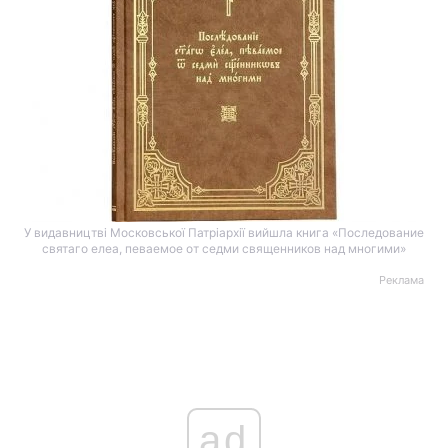
У видавництві Московської Патріархії вийшла книга «Последование
святаго елеа, певаемое от седми священников над многими»
Реклама
ad