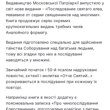
Видавництво Московської Патріархії випустило у
світ нове видання - «Последование святаго елеа,
певаемое от седми священников над многими».
Книга продовжує серію окремих
крупнокегельних видань требних чинів
Аналойного формату.
Видання підготовлено спеціально для здійснення
таїнства Соборування над багатьма людьми,
тому всі згадки про них в послідуванні
наводяться у множині.
Звичайний початок і 50-й псалом надруковані
повністю, єктенії і молитва «Отче Святий...»
розкриваються в послідуванні при кожному їх
повторі.
Наприкінці книги в якості додатку є
пояснювальна записка «Про чинопослідування
Єлеосвячення», підготовлена комісією з питань