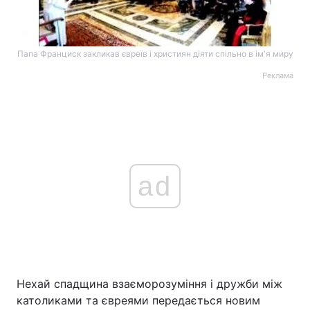
Папа Франциск закликав євреїв і християн діяти спільно в ім'я миру
Реклама
ad
Нехай спадщина взаєморозуміння і дружби між
католиками та євреями передається новим