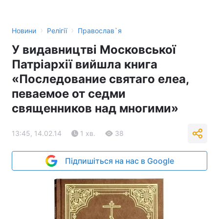
›
›
Новини
Релігії
Православ`я
У видавництві Московської
Патріархії вийшла книга
«Последование святаго елеа,
певаемое от седми
священников над многими»
13:45, 14.02.14
1 хв.
38
Підпишіться на нас в Google