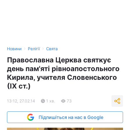
›
›
Новини
Релігії
Свята
Православна Церква святкує
день пам'яті рівноапостольного
Кирила, учителя Словенського
(ІХ ст.)
13:12, 27.02.14
1 хв.
73
Підпишіться на нас в Google