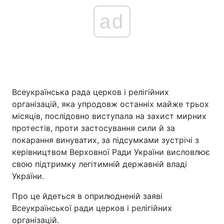
ad
Всеукраїнська рада церков і релігійних
організацій, яка упродовж останніх майже трьох
місяців, послідовно виступала на захист мирних
протестів, проти застосування сили й за
покарання винуватих, за підсумками зустрічі з
керівництвом Верховної Ради України висловлює
свою підтримку легітимній державній владі
України.
Про це йдеться в оприлюдненій заяві
Всеукраїнської ради церков і релігійних
організацій.