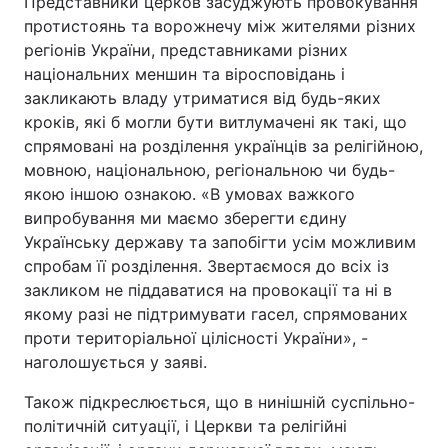
Представники церков засуджують провокування
протистоянь та ворожнечу між жителями різних
Тема оформлення
регіонів України, представниками різних
національних меншин та віросповідань і
закликають владу утриматися від будь-яких
кроків, які б могли бути витлумачені як такі, що
спрямовані на розділення українців за релігійною,
мовною, національною, регіональною чи будь-
якою іншою ознакою. «В умовах важкого
випробування ми маємо зберегти єдину
Українську державу та запобігти усім можливим
спробам її розділення. Звертаємося до всіх із
закликом не піддаватися на провокації та ні в
якому разі не підтримувати гасел, спрямованих
проти територіальної цілісності України», -
наголошується у заяві.
Також підкреслюється, що в нинішній суспільно-
політичній ситуації, і Церкви та релігійні