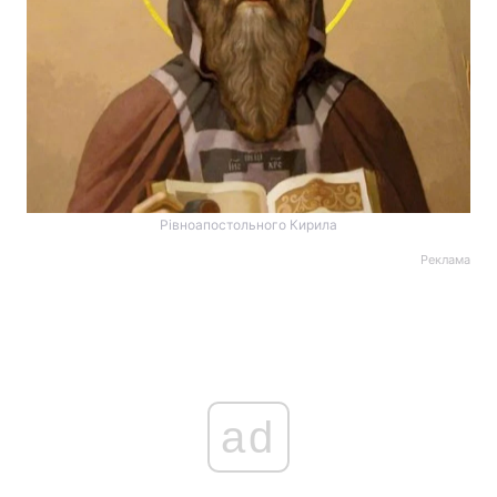
Рівноапостольного Кирила
Реклама
ad