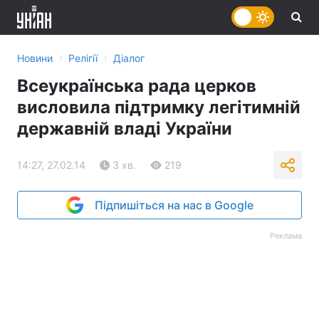
›
›
Новини
Релігії
Діалог
Всеукраїнська рада церков
висловила підтримку легітимній
державній владі України
14:27, 27.02.14
3 хв.
219
Підпишіться на нас в Google
Реклама