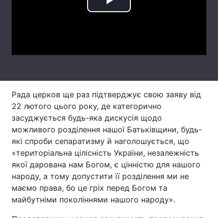
Play
Лонгріди
Video
Відео з Youtube
Статті
Інтерв'ю
Думки
Архів
Вакансії
Рада церков ще раз підтверджує свою заяву від
22 лютого цього року, де категорично
Контакти
засуджується будь-яка дискусія щодо
можливого розділення нашої Батьківщини, будь-
Послуги
які спроби сепаратизму й наголошується, що
«територіальна цілісність України, незалежність
якої дарована нам Богом, є цінністю для нашого
народу, а тому допустити її розділення ми не
маємо права, бо це гріх перед Богом та
майбутніми поколіннями нашого народу».