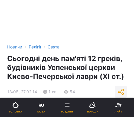
›
›
Новини
Релігії
Свята
Сьогодні день пам'яті 12 греків,
будівників Успенської церкви
Києво-Печерської лаври (XI ст.)
13:08, 27.02.14
1 хв.
54
RU
Підпишіться на нас в Google
МОВА
ГОЛОВНА
РОЗДІЛИ
ПОГОДА
ЛАЙТ