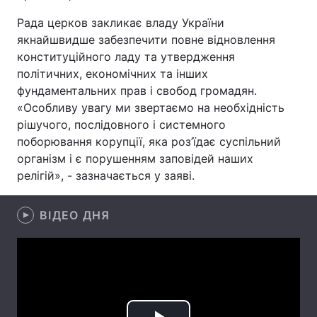
Рада церков закликає владу України
якнайшвидше забезпечити повне відновлення
конституційного ладу та утвердження
Головна
Війна
політичних, економічних та інших
фундаментальних прав і свобод громадян.
Україна
Політика
«Особливу увагу ми звертаємо на необхідність
Економіка
Світ
рішучого, послідовного і системного
поборювання корупції, яка роз’їдає суспільний
Спорт
Наука
організм і є порушенням заповідей наших
релігій», - зазначається у заяві.
Техно і зв'язок
Лайт
ВІДЕО ДНЯ
Зброя
Інциденти
Здоров'я
Туризм
Цікавинки
Погода
Екологія
Регіони