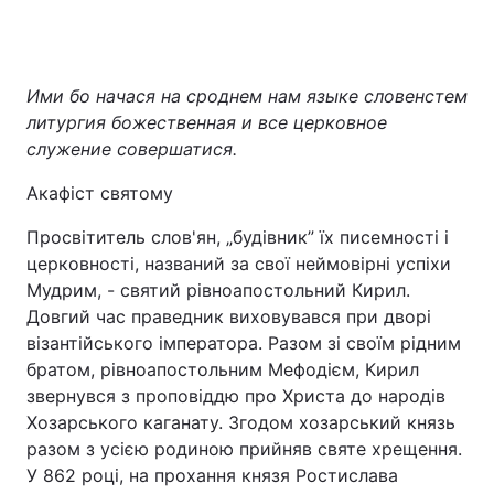
Ими бо начася на сроднем нам языке словенстем
литургия божественная и все церковное
служение совершатися.
Акафіст святому
Просвітитель слов'ян, „будівник” їх писемності і
церковності, названий за свої неймовірні успіхи
Мудрим, - святий рівноапостольний Кирил.
Довгий час праведник виховувався при дворі
візантійського імператора. Разом зі своїм рідним
братом, рівноапостольним Мефодієм, Кирил
звернувся з проповіддю про Христа до народів
Хозарського каганату. Згодом хозарський князь
разом з усією родиною прийняв святе хрещення.
У 862 році, на прохання князя Ростислава