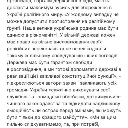
організації, і органи державної влади, мають
докласти максимум зусиль для збереження в
Україні релігійного миру. «У жодному випадку не
можна допустити протистояння на релігійному
ґрунті. Наша велика українська родина має бути
єдиною в різноманітті. У вільній державі кожен
має право на вільне висловлювання своїх
релігійних переконань та не перешкоджати
такому ж вільному сповідуванню інших поглядів.
Держава має бути гарантом свободи
віросповідання, а ми готові допомагати державі в
реалізації цієї важливої конституційної функції», -
підкреслюються автори заяви і закликають усіх
громадян України «сумлінно виконувати свої
службові та громадські обов’язки, дотримуючись
чинного законодавства та відкидати надлишкову
емоційність чи острах перед змінами, які можуть
бути тільки до кращого майбуття». «Ми за цим
пильно слідкуватимемо, та, при потребі,