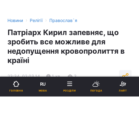
›
›
Новини
Релігії
Православ`я
Патріарх Кирил запевняє, що
зробить все можливе для
недопущення кровопролиття в
країні
23:34, 02.03.14
1 хв.
3
RU
МОВА
ГОЛОВНА
РОЗДІЛИ
ПОГОДА
ЛАЙТ
Підпишіться на нас в Google
Реклама