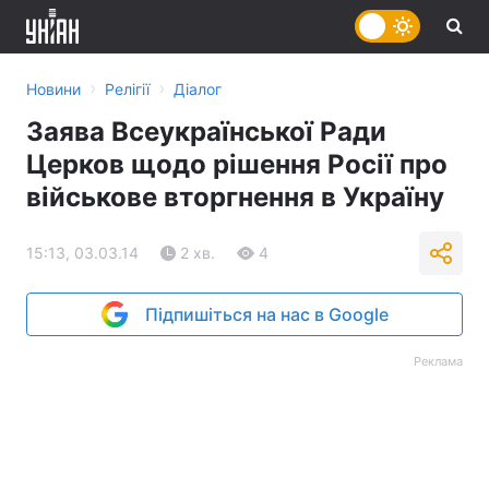
›
›
Новини
Релігії
Діалог
Заява Всеукраїнської Ради
Церков щодо рішення Росії про
військове вторгнення в Україну
15:13, 03.03.14
2 хв.
4
Підпишіться на нас в Google
Реклама