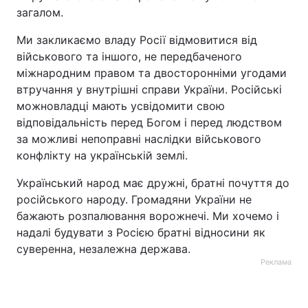
загалом.
Лонгріди
Ми закликаємо владу Росії відмовитися від
військового та іншого, не передбаченого
Відео з Youtube
Статті
міжнародним правом та двосторонніми угодами
втручання у внутрішні справи України. Російські
Інтерв'ю
Думки
можновладці мають усвідомити свою
відповідальність перед Богом і перед людством
Архів
Вакансії
за можливі непоправні наслідки військового
конфлікту на українській землі.
Контакти
Український народ має дружні, братні почуття до
Послуги
російського народу. Громадяни України не
бажають розпалювання ворожнечі. Ми хочемо і
надалі будувати з Росією братні відносини як
суверенна, незалежна держава.
Реклама