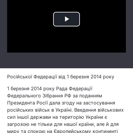
Play
Головна
Війна
Video
Україна
Політика
Економіка
Світ
Спорт
Наука
Російської Федерації від 1 березня 2014 року
Техно і зв'язок
Лайт
1 березня 2014 року Рада Федерації
Зброя
Інциденти
Федерального Зібрання РФ за поданням
Президента Росії дала згоду на застосування
Здоров'я
Туризм
російських військ в Україні. Введення військових
сил іншої держави на територію України є
Цікавинки
Погода
загрозою не тільки для нашої країни, але й для
Екологія
Регіони
миру та спокою на Європейському континенті