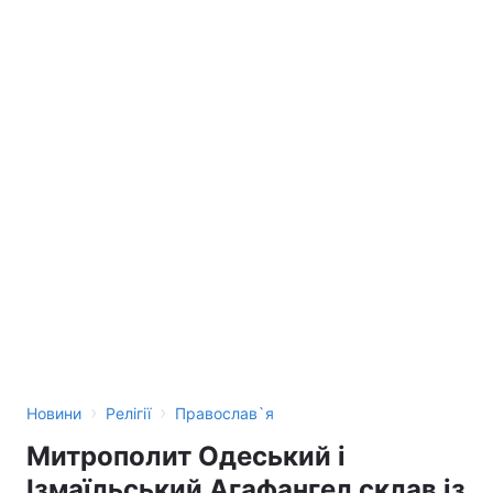
›
›
Новини
Релігії
Православ`я
Митрополит Одеський і
Ізмаїльський Агафангел склав із