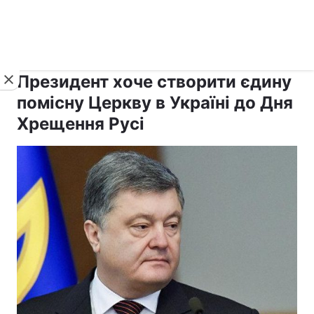
›
›
Новини
Релігії
Держава
Президент хоче створити єдину
помісну Церкву в Україні до Дня
Хрещення Русі