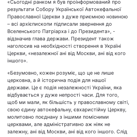
«Сьогодні ранком я був проінформований про
результати Собору Української Автокефальної
Православної Церкви з дуже приємною новиною
– всі архієпископи підписали звернення до
Вселенського Патріарха і до Президента», -
відзначив глава держави. Президент також
наголосив на необхідності створення в Україні
Церкви, «незалежної ані від Москви, ані від кого
іншого».
«Безумовно, кожен розуміє, що це не лише
церковна, а й історична подія для нашої
держави. Це є подія незалежності України, яка
відбувається у дуже непрості часи. Для того,
щоб ми мали, як більшість у православному світі,
свою єдину автокефальну, євхаристійну Церкву,
молитовно поєднану з іншими помісними
церквами, але адміністративно аж ніяк не
залежну, ані від Москви, ані від кого іншого. Слід