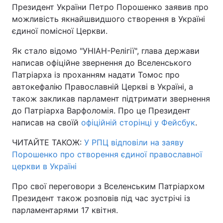
Президент України Петро Порошенко заявив про
можливість якнайшвидшого створення в Україні
Київ
Львів
єдиної помісної Церкви.
Дніпро
Харків
Як стало відомо "УНІАН-Релігії", глава держави
написав офіційне звернення до Вселенського
Одеса
Патріарха із проханням надати Томос про
автокефалію Православній Церкві в Україні, а
також закликав парламент підтримати звернення
Спорт
Наука
до Патріарха Варфоломія. Про це Президент
написав на своїй
офіційній сторінці у Фейсбук
.
Техно і зв'язок
Лайт
ЧИТАЙТЕ ТАКОЖ:
У РПЦ відповіли на заяву
Порошенко про створення єдиної православної
Зброя
Інциденти
церкви в Україні
Здоров'я
Туризм
Про свої переговори з Вселенським Патріархом
Президент також розповів під час зустрічі із
Цікавинки
Погода
парламентарями 17 квітня.