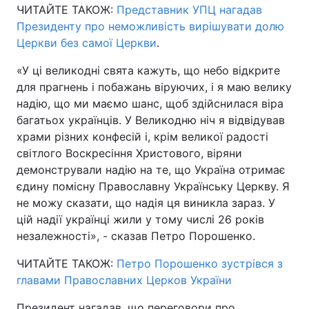
ЧИТАЙТЕ ТАКОЖ:
Представник УПЦ нагадав
Відео з Youtube
Статті
Президенту про неможливість вирішувати долю
Церкви без самої Церкви
.
Інтерв'ю
Думки
«У ці великодні свята кажуть, що небо відкрите
для прагнень і побажань віруючих, і я маю велику
Архів
Вакансії
надію, що ми маємо шанс, щоб здійснилася віра
багатьох українців. У Великодню ніч я відвідував
Контакти
храми різних конфесій і, крім великої радості
світлого Воскресіння Христового, віряни
демонстрували надію на те, що Україна отримає
ПОСЛУГИ
єдину помісну Православну Українську Церкву. Я
не можу сказати, що надія ця виникла зараз. У
Реклама на сайті
Фотобанк
цій надії українці жили у тому числі 26 років
незалежності», - сказав Петро Порошенко.
Моніторинг
Пресцентр
ЧИТАЙТЕ ТАКОЖ:
Петро Порошенко зустрівся з
главами Православних Церков України
Президент нагадав, що переговори про