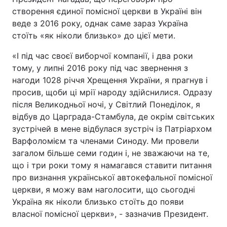
створення єдиної помісної церкви в Україні він
веде з 2016 року, однак саме зараз Україна
стоїть «як ніколи близько» до цієї мети.
«І під час своєї виборчої компанії, і два роки
тому, у липні 2016 року під час звернення з
нагоди 1028 річчя Хрещення України, я прагнув і
просив, щоби ці мрії народу здійснилися. Одразу
після Великодньої ночі, у Світлий Понеділок, я
відбув до Царграда-Стамбула, де окрім світських
зустрічей в мене відбулася зустріч із Патріархом
Варфоломієм та членами Синоду. Ми провели
загалом більше семи годин і, не зважаючи на те,
що і три роки тому я намагався ставити питання
про визнання української автокефальної помісної
церкви, я можу вам наголосити, що сьогодні
Україна як ніколи близько стоїть до появи
власної помісної церкви», - зазначив Президент.