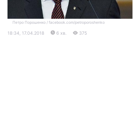
Петро Порошенко / facebook.com/petroporoshenko
18:34, 17.04.2018
6 хв.
375
Головна
Війна
Україна
Політика
Економіка
Світ
Екологія
РЕГІОНИ