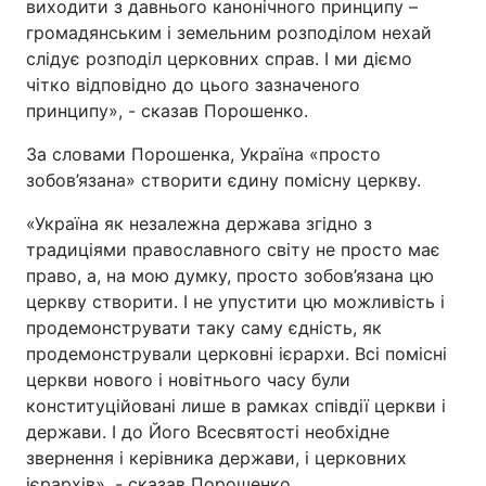
виходити з давнього канонічного принципу –
громадянським і земельним розподілом нехай
слідує розподіл церковних справ. І ми діємо
чітко відповідно до цього зазначеного
принципу», - сказав Порошенко.
За словами Порошенка, Україна «просто
зобов’язана» створити єдину помісну церкву.
«Україна як незалежна держава згідно з
традиціями православного світу не просто має
право, а, на мою думку, просто зобов’язана цю
церкву створити. І не упустити цю можливість і
продемонструвати таку саму єдність, як
продемонстрували церковні ієрархи. Всі помісні
церкви нового і новітнього часу були
конституційовані лише в рамках співдії церкви і
держави. І до Його Всесвятості необхідне
звернення і керівника держави, і церковних
ієрархів», - сказав Порошенко.