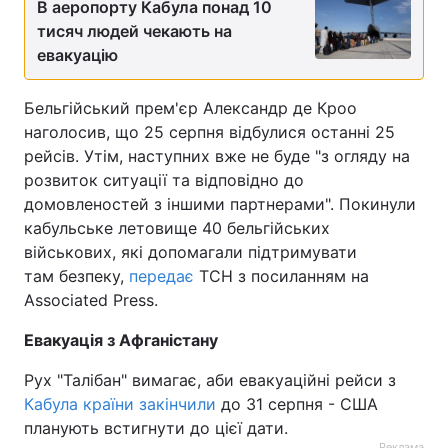
В аеропорту Кабула понад 10
тисяч людей чекають на
Тема оформлення
евакуацію
Бельгійський прем'єр Александр де Кроо
наголосив, що 25 серпня відбулися останні 25
рейсів. Утім, наступних вже не буде "з огляду на
розвиток ситуації та відповідно до
домовленостей з іншими партнерами". Покинули
кабульське летовище 40 бельгійських
військових, які допомагали підтримувати
там безпеку,
передає
ТСН з посиланням на
Associated Press.
Евакуація з Афганістану
Рух "Талібан" вимагає, аби евакуаційні рейси з
Кабула країни закінчили
до 31 серпня - США
планують встигнути до цієї дати.
Реклама