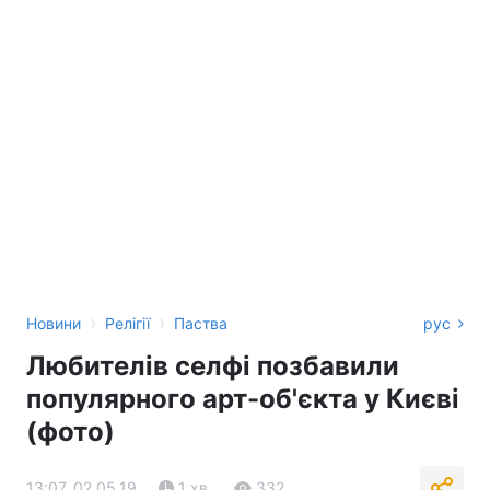
›
›
Новини
Релігії
Паства
рус
Любителів селфі позбавили
популярного арт-об'єкта у Києві
(фото)
13:07, 02.05.19
1 хв.
332