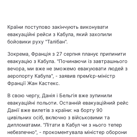
Головна
Війна
Країни поступово закінчують виконувати
евакуаційні рейси з Кабула, який захопили
Україна
Політика
бойовики руху "Талібан".
Економіка
Світ
Зокрема, Франція з 27 серпня планує припинити
евакуацію з Кабула. "Починаючи із завтрашнього
Спорт
Наука
вечора, ми вже не зможемо евакуювати людей з
аеропорту Кабула", - заявив прем’єр-міністр
Техно і зв'язок
Лайт
Франції Жан Кастекс.
Зброя
Інциденти
В свою чергу, Данія і Бельгія вже зупинили
евакуаційні польоти. Останній евакуаційний рейс
Здоров'я
Туризм
Данії вже вилетів з країни: на борту 90
цивільних осіб, включно з військовими та
Цікавинки
Погода
дипломатами. "Літати в Кабул чи з нього тепер
небезпечно", - прокоментувала міністер оборони
Екологія
Регіони