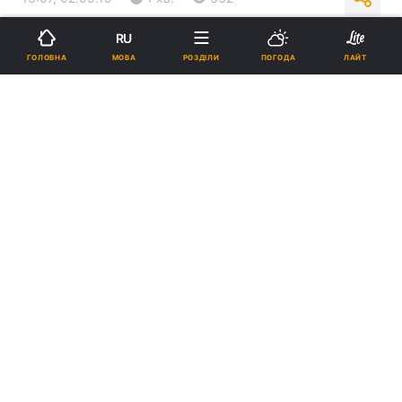
RU
Підпишіться на нас в Google
МОВА
ГОЛОВНА
РОЗДІЛИ
ПОГОДА
ЛАЙТ
Скульптуру демонтували і викинули в кущі / Фото: Міла Князьська-
Ханова
У Києві знесли знаменитий арт-об'єкт "Світ
крізь рожеві окуляри".
Реклама