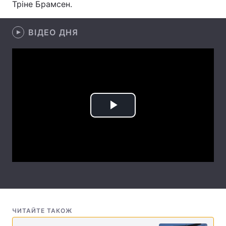
Тріне Брамсен.
Лонгріди
ВІДЕО ДНЯ
Відео з Youtube
Статті
Інтерв'ю
Думки
Архів
Вакансії
Play
Контакти
Video
Послуги
ЧИТАЙТЕ ТАКОЖ