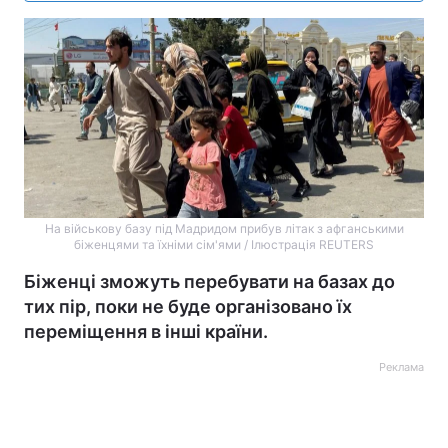
На військову базу під Мадридом прибув літак з афганськими
біженцями та їхніми сім'ями / Ілюстрація REUTERS
Біженці зможуть перебувати на базах до
тих пір, поки не буде організовано їх
переміщення в інші країни.
Реклама