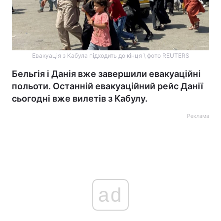
Евакуація з Кабула підходить до кінця \ фото REUTERS
Бельгія і Данія вже завершили евакуаційні
польоти. Останній евакуаційний рейс Данії
сьогодні вже вилетів з Кабулу.
Реклама
ad