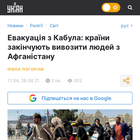
›
›
Новини
Релігії
Світ
рус
Евакуація з Кабула: країни
закінчують вивозити людей з
Афганістану
ІРИНА ПОГОРІЛА
11:54, 26.08.21
2 хв.
302
Підпишіться на нас в Google