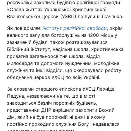
республіки захопили будівлю релігійної громади
«Слово життя» Української Християнської
Київ
Львів
Євангельської Церкви (УХЄЦ) по вулиці Ткаченка.
Дніпро
Харків
Як повідомляє
Інститут релігійної свободи
, окрім
великого залу для богослужінь на 1200 місць у
Одеса
зазначеній будівлі також розташовувалися
Біблійний інститут, недільна школа, християнська
приватна загальноосвітня школа, відділ
Спорт
Наука
милосердя та допомоги нужденним, молодіжне
служіння та інші відділи, що скеровували роботу
об’єднання церков УХЄЦ по всій Україні.
Техно і зв'язок
Лайт
За словами старшого єпископа УХЄЦ Леоніда
Зброя
Інциденти
Падуна, незважаючи на те, що в місті
знаходиться безліч порожніх будівель,
Здоров'я
Туризм
представники ДНР вирішили захопити Божий
дім, який не був порожній ні дня і в якому
Цікавинки
Погода
постійно проходило служіння Богу і надавалася