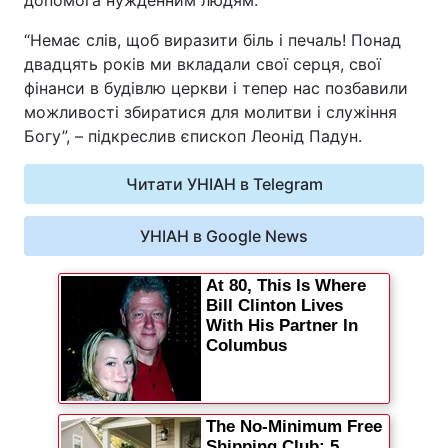
допомога нужденним людям.
Відео з Youtube
Статті
“Немає слів, щоб виразити біль і печаль! Понад
двадцять років ми вкладали свої серця, свої
Інтерв'ю
Думки
фінанси в будівлю церкви і тепер нас позбавили
можливості збиратися для молитви і служіння
Архів
Вакансії
Богу”, – підкреслив єпископ Леонід Падун.
Контакти
Читати УНІАН в Telegram
УНІАН в Google News
ПОСЛУГИ
Реклама на сайті
Фотобанк
Моніторинг
Пресцентр