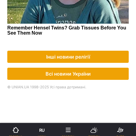
Інші новини релігії
Всі новини України
© UNIAN.UA 1998-2025 Усі права дотримані.
RU