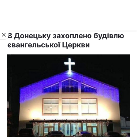
›
›
Новини
Релігії
Інші християни
В Донецьку захоплено будівлю
євангельської Церкви