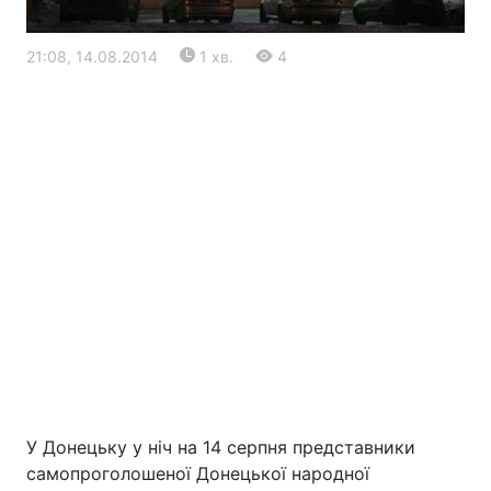
21:08, 14.08.2014
1 хв.
4
Головна
Війна
Україна
Політика
Економіка
Світ
Екологія
У Донецьку у ніч на 14 серпня представники
самопроголошеної Донецької народної
РЕГІОНИ