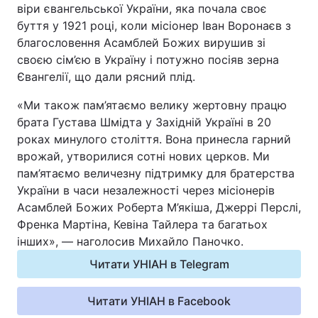
віри євангельської України, яка почала своє
Відео з Youtube
Статті
буття у 1921 році, коли місіонер Іван Воронаєв з
благословення Асамблей Божих вирушив зі
Інтерв'ю
Думки
своєю сім’єю в Україну і потужно посіяв зерна
Євангелії, що дали рясний плід.
Архів
Вакансії
«Ми також пам’ятаємо велику жертовну працю
брата Густава Шмідта у Західній Україні в 20
Контакти
роках минулого століття. Вона принесла гарний
врожай, утворилися сотні нових церков. Ми
пам’ятаємо величезну підтримку для братерства
ПОСЛУГИ
України в часи незалежності через місіонерів
Асамблей Божих Роберта М’якіша, Джеррі Перслі,
Реклама на сайті
Фотобанк
Френка Мартіна, Кевіна Тайлера та багатьох
інших», — наголосив Михайло Паночко.
Моніторинг
Пресцентр
Читати УНІАН в Telegram
Читати УНІАН в Facebook