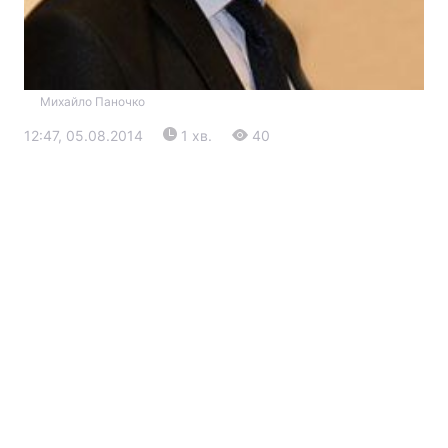
Михайло Паночко
12:47, 05.08.2014
1 хв.
40
Головна
Війна
Україна
Політика
Економіка
Світ
Екологія
РЕГІОНИ