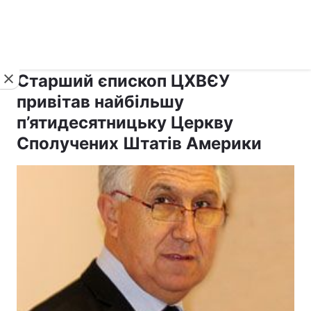
›
›
Новини
Релігії
Інші християни
Старший єпископ ЦХВЄУ
привітав найбільшу
п’ятидесятницьку Церкву
Сполучених Штатів Америки