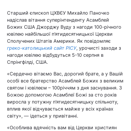
Старший єпископ ЦХВЄУ Михайло Паночко
Київ
Львів
надіслав вітання суперінтенденту Асамблей
Божих США Джорджу Вуду з нагоди 100-річного
Дніпро
Харків
ювілею найбільшої п’ятидесятницької Церкви
Одеса
Сполучених Штатів Америки. Як повідомляє
греко-католицький сайт РІСУ
, урочисті заходи з
нагоди ювілею відбудуться 5-10 серпня в
Спрінгфілді, США.
Спорт
Наука
«Сердечно вітаємо Вас, дорогий брате, а у Вашій
Техно і зв'язок
Лайт
особі все братерство Асамблей Божих з великим
святом і ювілеєм – 100річчям з дня заснування. З
Зброя
Інциденти
Божою допомогою Асамблеї Божі за сто років
виросла у потужну п’ятидесятницьку спільноту,
Здоров'я
Туризм
вплив якої відчувається майже у всіх країнах
світу», — ідеться у привітанні.
Цікавинки
Погода
«Особлива вдячність вам від Церкви християн