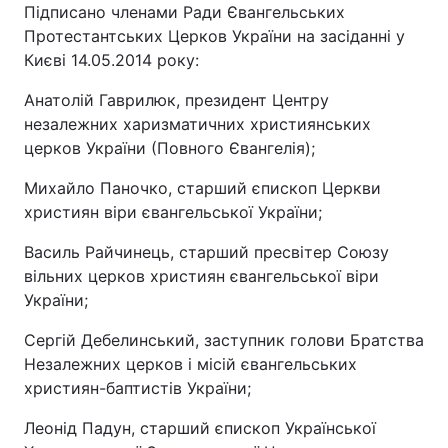
Підписано членами Ради Євангельських
Протестантських Церков України на засіданні у
Києві 14.05.2014 року:
Анатолій Гаврилюк, президент Центру
незалежних харизматичних християнських
церков України (Повного Євангелія);
Михайло Паночко, старший єпископ Церкви
християн віри євангельської України;
Василь Райчинець, старший пресвітер Союзу
вільних церков християн євангельської віри
України;
Сергій Дебелинський, заступник голови Братства
Незалежних церков і місій євангельських
християн-баптистів України;
Леонід Падун, старший єпископ Української