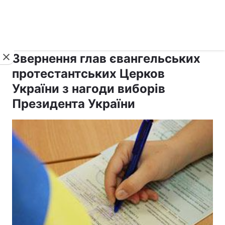
›
›
Новини
Релігії
Інші християни
Звернення глав євангельських
протестантських Церков
України з нагоди виборів
Президента України