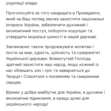
узурпації влади.
Проголосуйте за того кандидата в Президенти,
який на Ваш погляд зможе захистити національні
інтереси України, забезпечити духовний і
економічний поступ, побороти корупцію та
утвердити моральні цінності в нашій державі.
Закликаємо також продовжувати молитви і
пости за мир, єдність, цілісність та суверенітет
Української держави. Всемогутній Господь
здатний захистити наш народ, якщо кожний із
нас облишить зло і гріх та навернеться до
Творця і Спасителя з покаянням та смиренним
серцем.
Віримо у добре майбутнє для України, в духовне і
економічне піднесення, в кращу долю для
українського народу!