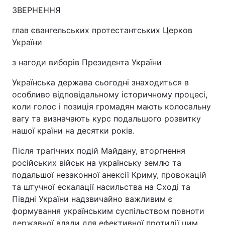
ЗВЕРНЕННЯ
Київ
Львів
глав євангельських протестантських Церков
України
Дніпро
Харків
з нагоди виборів Президента України
Одеса
Українська держава сьогодні знаходиться в
особливо відповідальному історичному процесі,
коли голос і позиція громадян мають колосальну
Спорт
Наука
вагу та визначають курс подальшого розвитку
нашої країни на десятки років.
Техно і зв'язок
Лайт
Після трагічних подій Майдану, вторгнення
Зброя
Інциденти
російських військ на українську землю та
подальшої незаконної анексії Криму, провокацій
Здоров'я
Туризм
та штучної ескалації насильства на Сході та
Півдні України надзвичайно важливим є
формування українським суспільством повноти
Цікавинки
Погода
державної влади для ефективної протидії цим