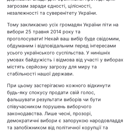
загрозам заради єдності, цілісності,
Відео з Youtube
Статті
незалежності та суверенітету України.
Інтерв'ю
Думки
Тому закликаємо усіх громадян України піти на
вибори 25 травня 2014 року та
Архів
Вакансії
проголосувати! Нехай ваш вибір буде свідомим,
обдуманим і відповідальним перед інтересами
усього українського суспільства. У нинішніх
Контакти
умовах байдужість і відмова від участі у виборах
містять серйозну загрозу для миру та
ПОСЛУГИ
стабільності нашої держави.
При цьому застерігаємо кожного відкинути
Реклама на сайті
Фотобанк
будь-яку спокусу продати свій голос,
фальшувати результати виборів чи бути
Моніторинг
Пресцентр
співучасником порушень виборчого
законодавства. Лише чесні, прозорі,
демократичні вибори є запорукою народовладдя
та запобіжником від політичної корупції та