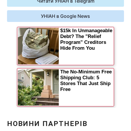
Читати УНІАН в Telegram
Відео з Youtube
Статті
УНІАН в Google News
Інтерв'ю
Думки
Архів
Вакансії
Контакти
ПОСЛУГИ
Реклама на сайті
Фотобанк
Моніторинг
Пресцентр