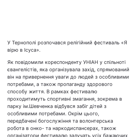
У Тернополі розпочався релігійний фестиваль «Я
вірю в Ісуса».
Як повідомили кореспонденту УНІАН у спільноті
Головна
Війна
євангелістів, яка організувала захід, спрямований
він на привернення уваги до людей з особливими
Україна
Політика
потребами, а також пропаганду здорового
способу життя. В рамках фестивалю
Економіка
Світ
проходитимуть спортивні змагання, зокрема в
парку ім.Шевченка відбувся забіг дітей з
Екологія
особливими потребами. Окрім цього,
передбачені богослужіння та волонтерська
робота в онко- та наркодиспансерах, також
РЕГІОНИ
організатори фестивалю залучать усіх бажаючих