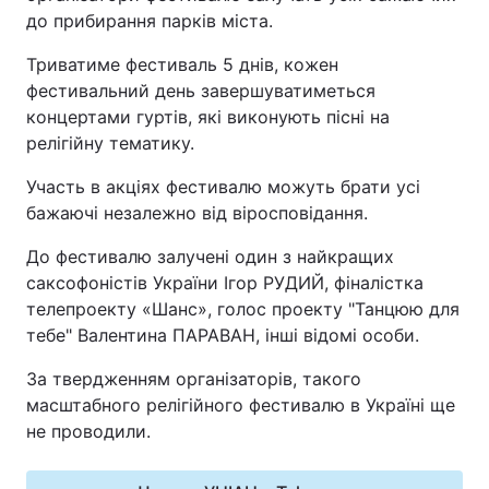
до прибирання парків міста.
Київ
Львів
Триватиме фестиваль 5 днів, кожен
фестивальний день завершуватиметься
Дніпро
Харків
концертами гуртів, які виконують пісні на
релігійну тематику.
Одеса
Участь в акціях фестивалю можуть брати усі
бажаючі незалежно від віросповідання.
Спорт
Наука
До фестивалю залучені один з найкращих
саксофоністів України Ігор РУДИЙ, фіналістка
Техно і зв'язок
Лайт
телепроекту «Шанс», голос проекту "Танцюю для
тебе" Валентина ПАРАВАН, інші відомі особи.
Зброя
Інциденти
За твердженням організаторів, такого
Здоров'я
Туризм
масштабного релігійного фестивалю в Україні ще
не проводили.
Цікавинки
Погода