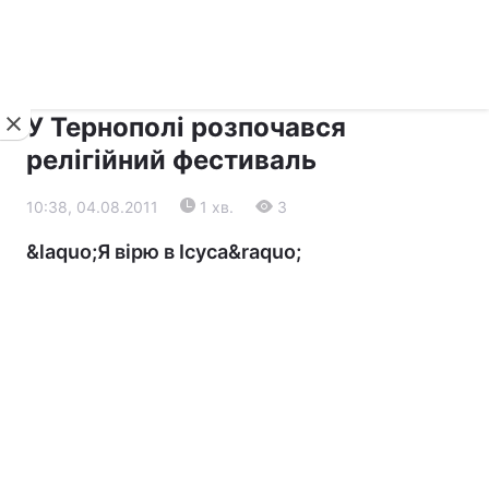
›
›
Новини
Релігії
Інші християни
У Тернополі розпочався
релігійний фестиваль
10:38, 04.08.2011
1 хв.
3
&laquo;Я вірю в Ісуса&raquo;