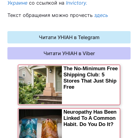
Украине
со ссылкой на
Invictory.
Текст обращения можно прочесть
Київ
Львів
здесь
Дніпро
Харків
Читати УНІАН в Telegram
Одеса
Читати УНІАН в Viber
Спорт
Наука
Техно і зв'язок
Лайт
Зброя
Інциденти
Здоров'я
Туризм
Цікавинки
Погода