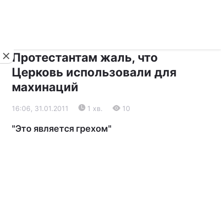
›
›
Новини
Релігії
Інші християни
Протестантам жаль, что
Церковь использовали для
махинаций
16:06, 31.01.2011
1 хв.
10
"Это является грехом"