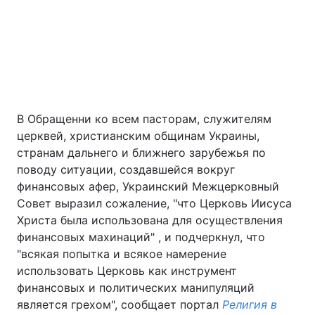
В Обращенни ко всем пасторам, служителям
церквей, христианским общинам Украины,
Головна
Війна
странам дальнего и ближнего зарубежья по
поводу ситуации, создавшейся вокруг
Україна
Політика
финансовых афер, Украинский Межцерковный
Совет выразил сожаление, "что Церковь Иисуса
Економіка
Світ
Христа была использована для осуществления
финансовых махинаций" , и подчеркнул, что
"всякая попытка и всякое намерение
Екологія
использовать Церковь как инструмент
финансовых и политических манипуляций
является грехом", сообщает портал
Религия в
РЕГІОНИ