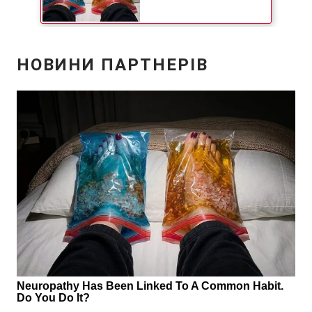
Відео з Youtube
Статті
Інтерв'ю
Думки
Архів
Вакансії
Контакти
ПОСЛУГИ
Реклама на сайті
Фотобанк
Моніторинг
Пресцентр