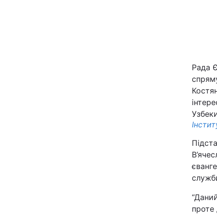
Рада 
спряму
Костян
Головна
інтере
Узбек
Інстит
Україна
Підста
Економіка
В’яче
єванге
Екологія
служби
“Даний
проте 
РЕГІОНИ