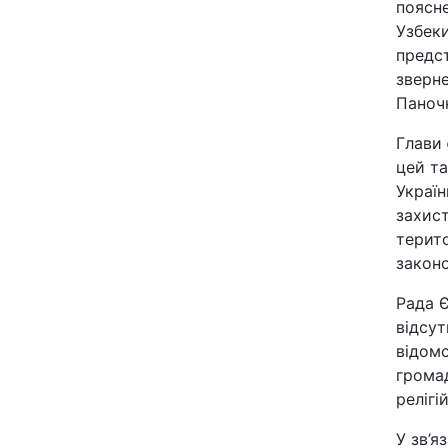
поясне
Узбеки
Київ
предст
зверн
Дніпро
Паноч
Одеса
Глави
цей та
Украї
Спорт
захист
терито
закон
Техно і зв'язок
Рада 
Зброя
відсут
відомс
Здоров'я
громад
реліг
Цікавинки
У зв’я