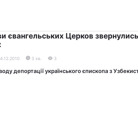
›
›
Релігії
Інші християни
ви євангельських Церков звернулись
С
14.12.2010
3 хв.
3
воду депортації українського єпископа з Узбекис