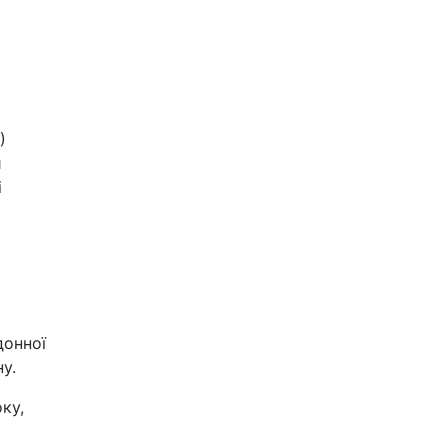
)
и
і
донної
у.
ку,