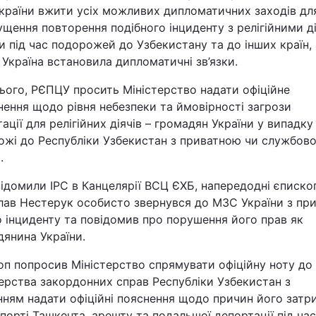
країни вжити усіх можливих дипломатичних заходів дл
Статті
щення повторення подібного інциденту з релігійними д
и під час подорожей до Узбекистану та до інших країн, 
Думки
Україна встановила дипломатичні зв’язки.
ього, РЄПЦУ просить Міністерство надати офіційне
Вакансії
нення щодо рівня небезпеки та ймовірності загрози
ації для релігійних діячів – громадян України у випадку 
ожі до Республіки Узбекистан з приватною чи службов
.
ідомили ІРС в Канцелярії ВСЦ ЄХБ, напередодні єписко
слав Нестерук особисто звернувся до МЗС України з пр
 інциденту та повідомив про порушення його прав як
Фотобанк
янина України.
Пресцентр
оп попросив Міністерство спрямувати офіційну ноту до
ерства закордонних справ Республіки Узбекистан з
нням надати офіційні пояснення щодо причин його затр
порті Ташкента, арешту та подальшої депортації під час