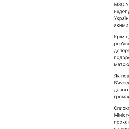
МЗС У
Відео з Youtube
недопу
Україн
Інтерв'ю
якими 
Крім ц
Архів
роз’яс
депорт
Контакти
подор
метою
ПОСЛУГИ
Як пов
В’яче
даного
Реклама на сайті
громад
Моніторинг
Єписк
Мініст
проха
в аеро