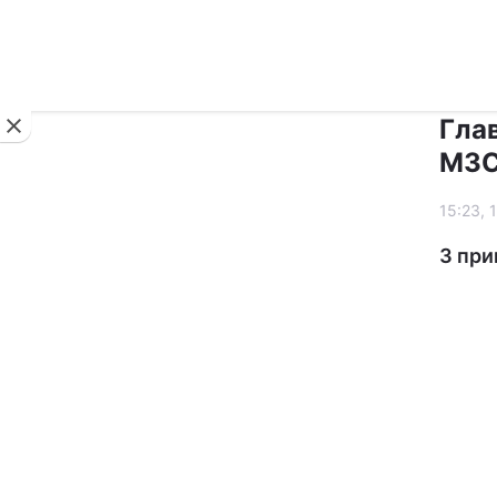
Новини
Гла
МЗ
15:23, 
З при