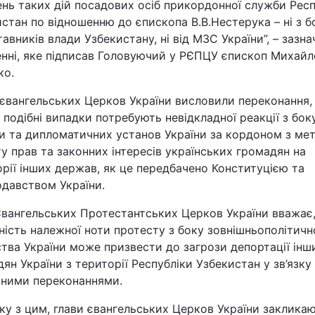
нь таких дій посадових осіб прикордонної служби Респ
стан по відношенню до єпископа В.В.Нестерука – ні з б
Львів
авників влади Узбекистану, ні від МЗС України”, – зазна
енні, яке підписав Головуючий у РЄПЦУ єпископ Михайл
Харків
ко.
 євангельських Церков України висловили переконання,
 подібні випадки потребують невідкладної реакції з бо
ни та дипломатичних установ України за кордоном з ме
Наука
у прав та законних інтересів українських громадян на
рії інших держав, як це передбачено Конституцією та
одавством України.
Лайт
Євангельських Протестантських Церков України вважає
Інциденти
ність належної ноти протесту з боку зовнішньополітичн
тва України може призвести до загрози депортації інш
Туризм
ян України з території Республіки Узбекистан у зв’язку 
ійними переконаннями.
Погода
зку з цим, глави євангельських Церков України заклика