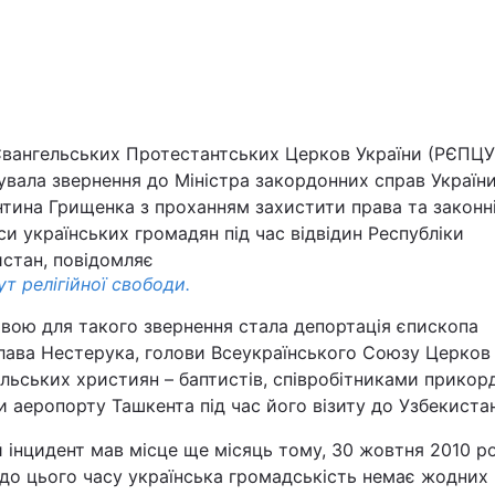
Євангельських Протестантських Церков України (РЄПЦУ
вала звернення до Міністра закордонних справ Україн
тина Грищенка з проханням захистити права та законн
Війна
си українських громадян під час відвідин Республіки
истан, повідомляє
ут релігійної свободи.
Політика
вою для такого звернення стала депортація єпископа
Світ
слава Нестерука, голови Всеукраїнського Союзу Церков
льських християн – баптистів, співробітниками прикор
 аеропорту Ташкента під час його візиту до Узбекистан
 інцидент мав місце ще місяць тому, 30 жовтня 2010 ро
до цього часу українська громадськість немає жодних