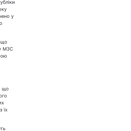
убліки
оку
чено у
о
 що
ку МЗС
тою
, що
ого
их
з їх
ють