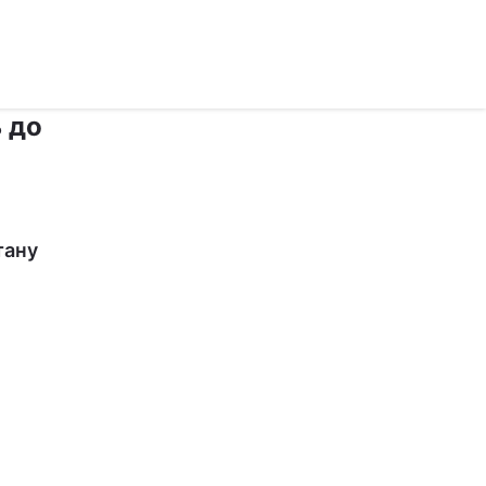
 до
тану