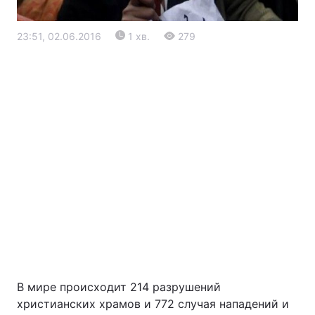
23:51, 02.06.2016
1 хв.
279
Головна
Війна
Україна
Політика
Економіка
Світ
Екологія
В мире происходит 214 разрушений
христианских храмов и 772 случая нападений и
РЕГІОНИ