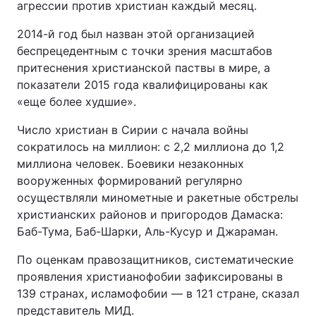
агрессии против христиан каждый месяц.
2014-й год был назван этой организацией
Київ
Львів
беспрецедентным с точки зрения масштабов
Дніпро
Харків
притеснения христианской паствы в мире, а
показатели 2015 года квалифицированы как
Одеса
«еще более худшие».
Число христиан в Сирии с начала войны
сократилось на миллион: с 2,2 миллиона до 1,2
Спорт
Наука
миллиона человек. Боевики незаконных
вооруженных формирований регулярно
Техно і зв'язок
Лайт
осуществляли минометные и ракетные обстрелы
христианских районов и пригородов Дамаска:
Зброя
Інциденти
Баб-Тума, Баб-Шарки, Аль-Кусур и Джараман.
По оценкам правозащитников, систематические
Здоров'я
Туризм
проявления христианофобии зафиксированы в
139 странах, исламофобии — в 121 стране, сказал
Цікавинки
Погода
представитель МИД.