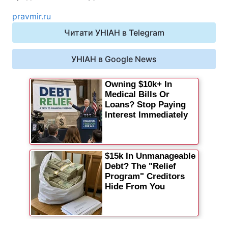
Відео з Youtube
Статті
pravmir.ru
Читати УНІАН в Telegram
Інтерв'ю
Думки
УНІАН в Google News
Архів
Вакансії
Контакти
ПОСЛУГИ
Реклама на сайті
Фотобанк
Моніторинг
Пресцентр