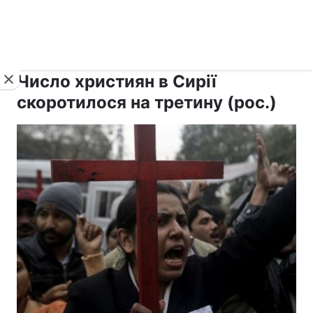
›
›
Новини
Релігії
Інші християни
Число християн в Сирії
скоротилося на третину (рос.)