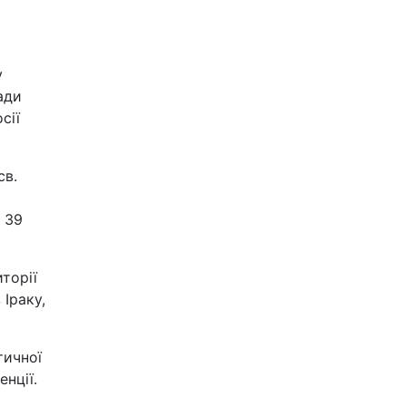
у
ади
сії
св.
 39
торії
 Іраку,
тичної
енції.