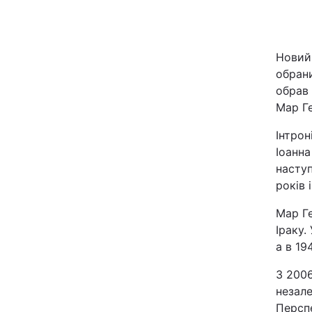
Київ
Новий,
Дніпро
обран
обрав 
Одеса
Мар Ге
Інтрон
Спорт
Іоанна
наступ
Техно і зв'язок
років 
Мар Г
Зброя
Іраку.
а в 19
Здоров'я
З 2006
незале
Цікавинки
Перспе