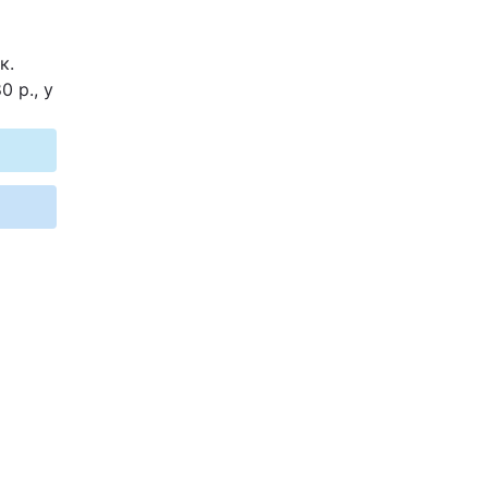
к.
 р., у