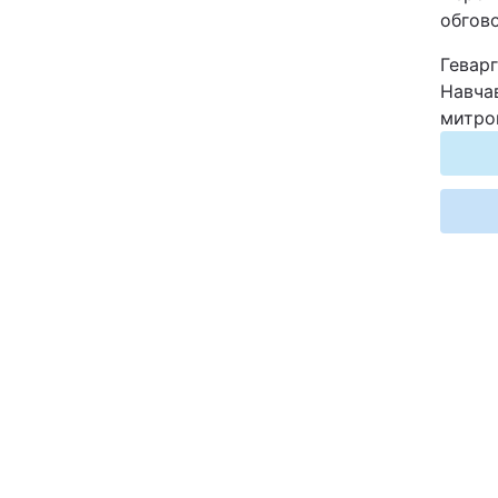
обгов
Відео з Youtube
Геварг
Інтерв'ю
Навчав
митроп
Архів
Контакти
ПОСЛУГИ
Реклама на сайті
Моніторинг