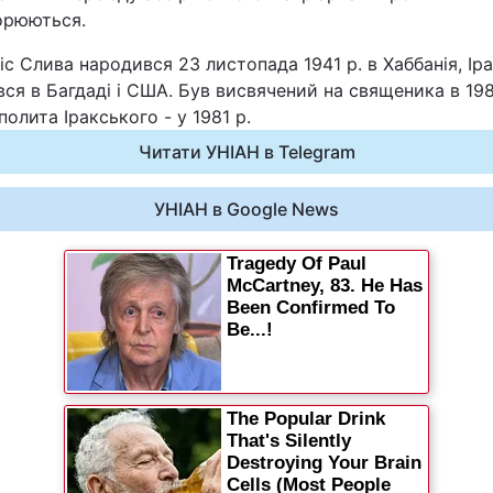
орюються.
Статті
іс Слива народився 23 листопада 1941 р. в Хаббанія, Іра
Думки
ся в Багдаді і США. Був висвячений на священика в 1980
олита Іракського - у 1981 р.
Вакансії
Читати УНІАН в Telegram
УНІАН в Google News
Фотобанк
Пресцентр