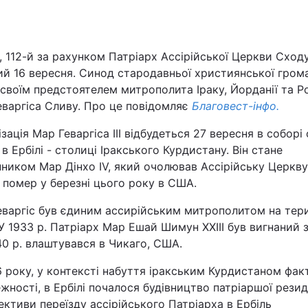
Львів
 112-й за рахунком Патріарх Ассірійської Церкви Сход
Харків
ий 16 вересня. Синод стародавньої християнської гром
своїм предстоятелем митрополита Іраку, Йорданії та Ро
варгіса Сливу. Про це повідомляє
Благовест-інфо.
ізація Мар Геваргіса III відбудеться 27 вересня в соборі 
Наука
 в Ербілі - столиці Іракського Курдистану. Він стане
ником Мар Дінхо IV, який очолював Ассірійську Церкву
Лайт
і помер у березні цього року в США.
еваргіс був єдиним ассирійським митрополитом на тери
Інциденти
 У 1933 р. Патріарх Мар Ешай Шимун XXIII був вигнаний з
40 р. влаштувався в Чикаго, США.
Туризм
 року, у контексті набуття іракським Курдистаном фак
жності, в Ербілі почалося будівництво патріаршої резид
Погода
ктиви переїзду ассірійського Патріарха в Ербіль