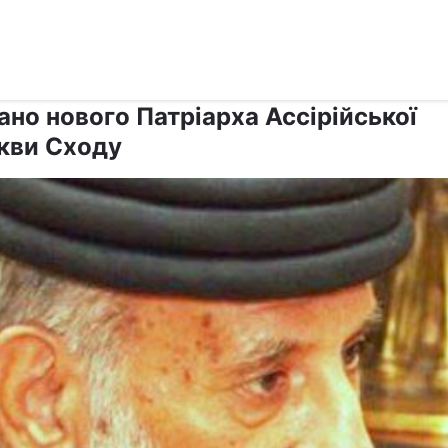
›
›
Релігії
Інші християни
ано нового Патріарха Ассірійської
кви Сходу