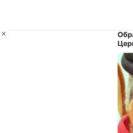
Новини
Обр
Цер