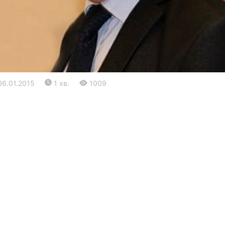
06.01.2015
1 хв.
1009
Війна
Політика
Світ