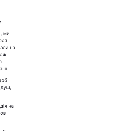
и!
, ми
ся і
мали на
Тож
а
їні.
щоб
 душ,
дія на
бов