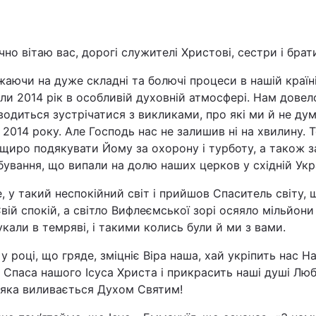
Львів
но вітаю вас, дорогі служителі Христові, сестри і брат
Харків
аючи на дуже складні та болючі процеси в нашій країні
и 2014 рік в особливій духовній атмосфері. Нам довело
одиться зустрічатися з викликами, про які ми й не ду
 2014 року. Але Господь нас не залишив ні на хвилину. 
щиро подякувати Йому за охорону і турботу, а також з
Наука
ування, що випали на долю наших церков у східній Укра
Лайт
, у такий неспокійний світ і прийшов Спаситель світу, 
вій спокій, а світло Вифлеємської зорі осяяло мільйони
Інциденти
кали в темряві, і такими колись були й ми з вами.
у році, що гряде, зміцніє Віра наша, хай укріпить нас На
Туризм
 Спаса нашого Ісуса Христа і прикрасить наші душі Лю
 яка виливається Духом Святим!
Погода