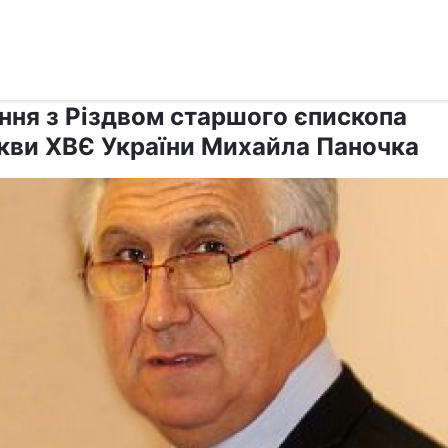
›
›
Релігії
Інші християни
ання з Різдвом старшого єпископа
кви ХВЄ України Михайла Паночка