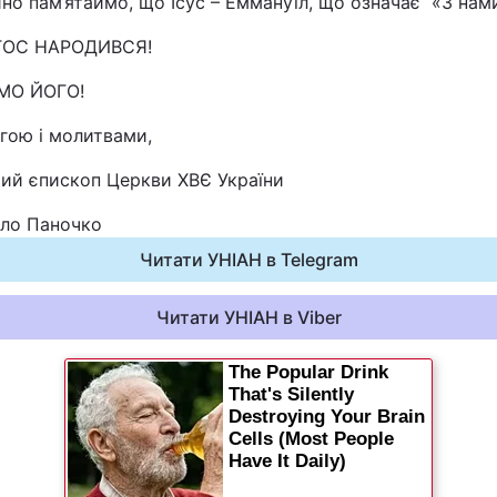
но пам’ятаймо, що Ісус – Еммануїл, що означає «З нам
Статті
ТОС НАРОДИВСЯ!
Думки
МО ЙОГО!
гою і молитвами,
Вакансії
ий єпископ Церкви ХВЄ України
ло Паночко
Читати УНІАН в Telegram
Читати УНІАН в Viber
Фотобанк
Пресцентр