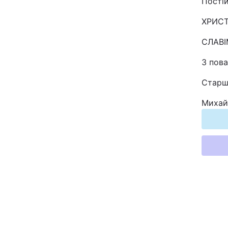
Постій
Відео з Youtube
ХРИС
Інтерв'ю
СЛАВІ
З пова
Архів
Старш
Контакти
Михай
ПОСЛУГИ
Реклама на сайті
Моніторинг