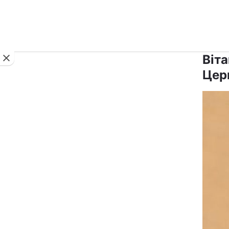
Новини
Віт
Цер