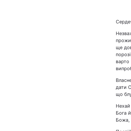
Київ
Сердеч
Дніпро
Незваж
Одеса
прожил
ще дов
порозі
варто 
Спорт
випроб
Техно і зв'язок
Власне
дати С
Зброя
що блу
Нехай 
Здоров'я
Бога й
Божа,
Цікавинки