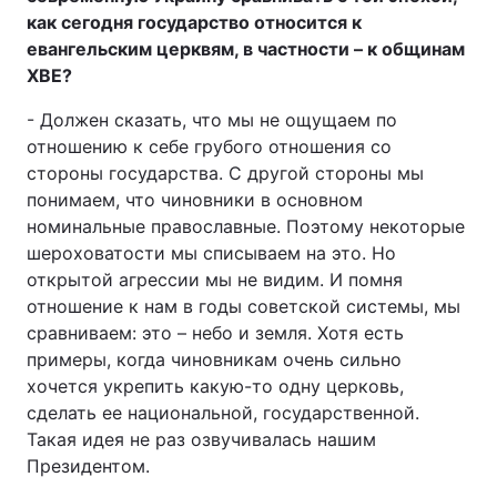
как сегодня государство относится к
Відео з Youtube
Статті
евангельским церквям, в частности – к общинам
ХВЕ?
Інтерв'ю
Думки
- Должен сказать, что мы не ощущаем по
Архів
Вакансії
отношению к себе грубого отношения со
стороны государства. С другой стороны мы
понимаем, что чиновники в основном
Контакти
номинальные православные. Поэтому некоторые
шероховатости мы списываем на это. Но
ПОСЛУГИ
открытой агрессии мы не видим. И помня
отношение к нам в годы советской системы, мы
сравниваем: это – небо и земля. Хотя есть
Реклама на сайті
Фотобанк
примеры, когда чиновникам очень сильно
хочется укрепить какую-то одну церковь,
Моніторинг
Пресцентр
сделать ее национальной, государственной.
Такая идея не раз озвучивалась нашим
Президентом.