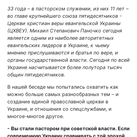
33 года – в пасторском служении, из них 11 лет –
Київ
Львів
во главе крупнейшего союза пятидесятников -
Церкви христиан веры евангельской Украины
Дніпро
Харків
(ЦХВЕУ). Михаил Степанович Паночко сегодня
является одним из наиболее авторитетных
Одеса
евангельских лидеров в Украине, к чьему
мнению прислушиваются и братья по вере, и
органы государственной власти. Сегодня по всей
Спорт
Наука
Украине насчитывается более полутора тысяч
общин пятидесятников.
Техно і зв'язок
Лайт
В нашей беседе мы попытались охватить как
можно больше самых разнообразных тем – и
Зброя
Інциденти
создание единой православной церкви в
Украине, и отношения со спецслужбами, и
Здоров'я
Туризм
многое-многое другое.
- Вы стали пастором при советской власти. Если
Цікавинки
Погода
современную Украину сравнивать с той эпохой,