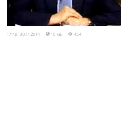
17:49, 30.11.2014
10 хв.
454
Головна
Війна
Україна
Політика
Економіка
Світ
Екологія
РЕГІОНИ