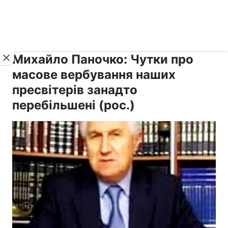
›
›
Новини
Релігії
Інші християни
Михайло Паночко: Чутки про
масове вербування наших
пресвітерів занадто
перебільшені (рос.)