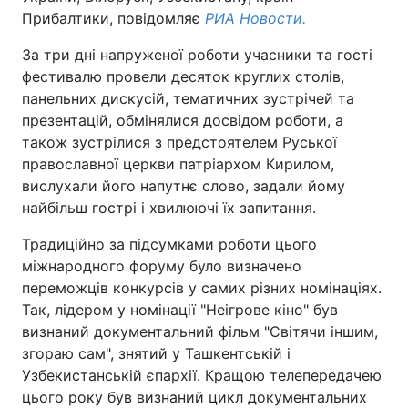
Прибалтики, повідомляє
РИА Новости.
За три дні напруженої роботи учасники та гості
фестивалю провели десяток круглих столів,
панельних дискусій, тематичних зустрічей та
презентацій, обмінялися досвідом роботи, а
також зустрілися з предстоятелем Руської
православної церкви патріархом Кирилом,
вислухали його напутнє слово, задали йому
найбільш гострі і хвилюючі їх запитання.
Традиційно за підсумками роботи цього
міжнародного форуму було визначено
переможців конкурсів у самих різних номінаціях.
Так, лідером у номінації "Неігрове кіно" був
визнаний документальний фільм "Світячи іншим,
згораю сам", знятий у Ташкентській і
Узбекистанській єпархії. Кращою телепередачею
цього року був визнаний цикл документальних