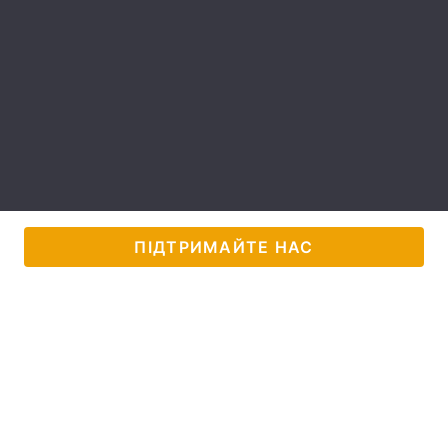
Лонгріди
Відео з Youtube
Статті
Інтерв'ю
Думки
Архів
Вакансії
Контакти
ПІДТРИМАЙТЕ НАС
Послуги