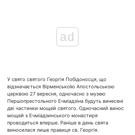
ad
У свято святого Георгія Побідоносця, що
відзначається Вірменськоїю Апостольською
церквою 27 вересня, одночасно з музею
Першопрестольного Ечміадзіна будуть винесені
дві частинки мощей святого. Одночасний винос
мощей з Ечміадзинського монастиря
проводиться вперше. Раніше в день свята
виносилася лише правиця св. Георгія.