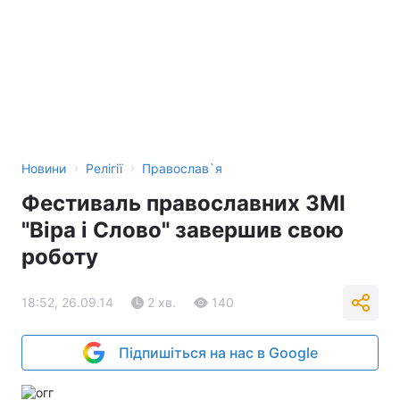
›
›
Новини
Релігії
Православ`я
Фестиваль православних ЗМІ
"Віра і Слово" завершив свою
роботу
18:52, 26.09.14
2 хв.
140
Підпишіться на нас в Google