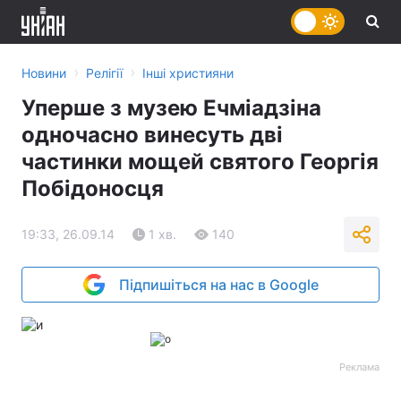
›
›
Новини
Релігії
Інші християни
Уперше з музею Ечміадзіна
одночасно винесуть дві
частинки мощей святого Георгія
Побідоносця
19:33, 26.09.14
1 хв.
140
Підпишіться на нас в Google
Реклама