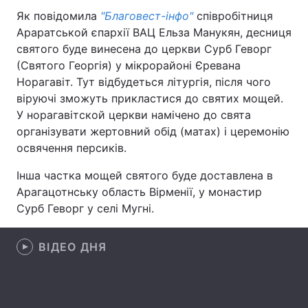
Як повідомила
"Благовест-інфо"
співробітниця
Араратськой єпархії ВАЦ Ельза Манукян, десниця
святого буде винесена до церкви Сурб Геворг
Головна
Війна
(Святого Георгія) у мікрорайоні Єревана
Норагавіт. Тут відбудеться літургія, після чого
Україна
Політика
віруючі зможуть прикластися до святих мощей.
У норагавітской церкви намічено до свята
Економіка
Світ
організувати жертовний обід (матах) і церемонію
освячення персиків.
Спорт
Наука
Інша частка мощей святого буде доставлена в
Техно і зв'язок
Лайт
Арагацотнську область Вірменії, у монастир
Сурб Геворг у селі Мугні.
Зброя
Інциденти
Здоров'я
Туризм
ВІДЕО ДНЯ
Цікавинки
Погода
Екологія
Регіони