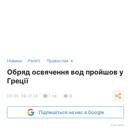
›
›
Новини
Релігії
Православ`я
Обряд освячення вод пройшов у
Греції
03:36, 08.01.14
1 хв.
8
Підпишіться на нас в Google
Реклама