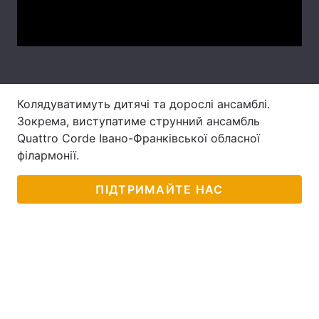
Video
Лонгріди
Відео з Youtube
Статті
Інтерв'ю
Думки
Колядуватимуть дитячі та дорослі ансамблі.
Зокрема, виступатиме струнний ансамбль
Архів
Вакансії
Quattro Сorde Івано-Франківської обласної
філармонії.
Контакти
ПІДТРИМАЙТЕ НАС
Послуги