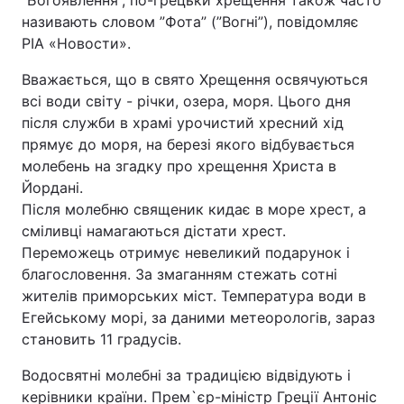
”Богоявлення”, по-грецьки хрещення також часто
називають словом ”Фота” (”Вогні”), повідомляє
РІА «Новости».
Вважається, що в свято Хрещення освячуються
всі води світу - річки, озера, моря. Цього дня
після служби в храмі урочистий хресний хід
прямує до моря, на березі якого відбувається
молебень на згадку про хрещення Христа в
Йордані.
Після молебню священик кидає в море хрест, а
сміливці намагаються дістати хрест.
Переможець отримує невеликий подарунок і
благословення. За змаганням стежать сотні
жителів приморських міст. Температура води в
Егейському морі, за даними метеорологів, зараз
становить 11 градусів.
Водосвятні молебні за традицією відвідують і
керівники країни. Прем`єр-міністр Греції Антоніс