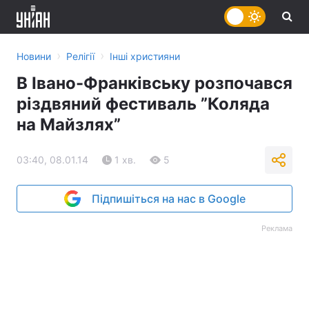
›
›
Новини
Релігії
Інші християни
В Івано-Франківську розпочався
різдвяний фестиваль ”Коляда
на Майзлях”
03:40, 08.01.14
1 хв.
5
Підпишіться на нас в Google
Реклама