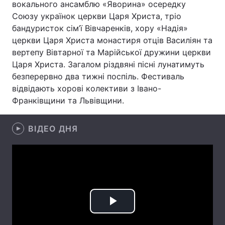
вокального ансамблю «Яворина» осередку
Союзу українок церкви Царя Христа, тріо
бандуристок сім’ї Вівчаренків, хору «Надія»
церкви Царя Христа монастиря отців Василіян та
Головна
Війна
вертепу Вівтарної та Марійської дружини церкви
Царя Христа. Загалом різдвяні пісні лунатимуть
Україна
Політика
безперервно два тижні поспіль. Фестиваль
Економіка
Світ
відвідають хорові колективи з Івано-
Франківщини та Львівщини.
Спорт
Наука
ВІДЕО ДНЯ
Техно і зв'язок
Лайт
Зброя
Інциденти
Здоров'я
Туризм
Цікавинки
Погода
Play
Екологія
Регіони