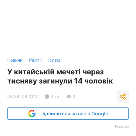
›
›
Новини
Релігії
Іслам
У китайській мечеті через
тисняву загинули 14 чоловік
03:34, 08.01.14
0 хв.
3
Підпишіться на нас в Google
Реклама