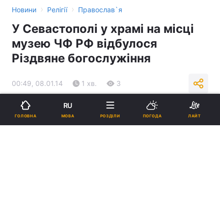
›
›
Новини
Релігії
Православ`я
У Севастополі у храмі на місці
музею ЧФ РФ відбулося
Різдвяне богослужіння
00:49, 08.01.14
1 хв.
3
RU
Підпишіться на нас в Google
МОВА
ГОЛОВНА
РОЗДІЛИ
ПОГОДА
ЛАЙТ
Реклама
ad