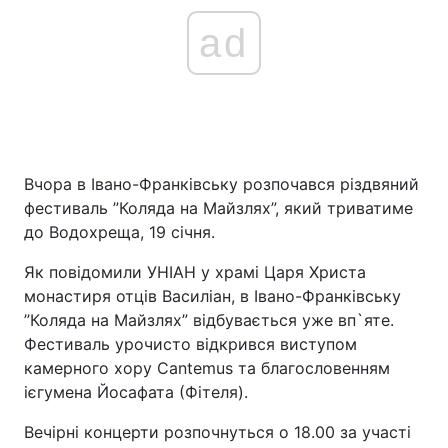
ad
Вчора в Івано-Франківську розпочався різдвяний
фестиваль ”Коляда на Майзлях”, який триватиме
до Водохреща, 19 січня.
Як повідомили УНІАН у храмі Царя Христа
монастиря отців Василіан, в Івано-Франківську
”Коляда на Майзлях” відбувається уже вп`яте.
Фестиваль урочисто відкрився виступом
камерного хору Cantemus та благословенням
ієгумена Йосафата (Фітеля).
Вечірні концерти розпочнуться о 18.00 за участі