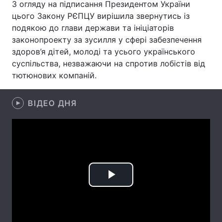
З огляду на підписання Президентом України
цього Закону РЄПЦУ вирішила звернутись із
подякою до глави держави та ініціаторів
законопроекту за зусилля у сфері забезпечення
Головна
Війна
здоров’я дітей, молоді та усього українського
суспільства, незважаючи на спротив лобістів від
Україна
Політика
тютюнових компаній.
Економіка
Світ
ВІДЕО ДНЯ
Спорт
Наука
Техно і зв'язок
Лайт
Зброя
Інциденти
Здоров'я
Туризм
Play
Цікавинки
Погода
Video
Екологія
Регіони