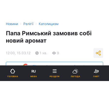
›
›
Новини
Релігії
Католицизм
Папа Римський замовив собі
новий аромат
12:00, 15.03.12
1 хв.
9
Підпишіться на нас в Google
RU
МОВА
ГОЛОВНА
РОЗДІЛИ
ПОГОДА
ЛАЙТ
Реклама