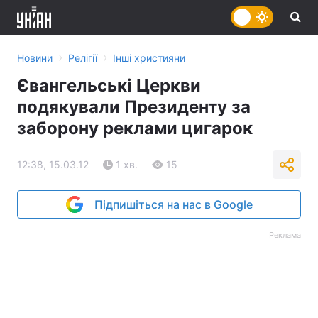
›
›
Новини
Релігії
Інші християни
Євангельські Церкви
подякували Президенту за
заборону реклами цигарок
12:38, 15.03.12
1 хв.
15
Підпишіться на нас в Google
Реклама