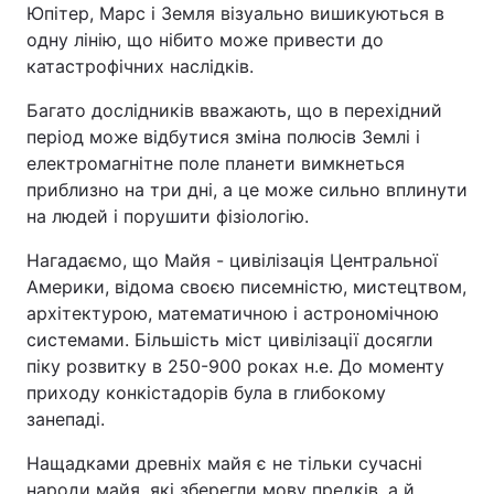
Юпітер, Марс і Земля візуально вишикуються в
одну лінію, що нібито може привести до
катастрофічних наслідків.
Багато дослідників вважають, що в перехідний
період може відбутися зміна полюсів Землі і
електромагнітне поле планети вимкнеться
приблизно на три дні, а це може сильно вплинути
на людей і порушити фізіологію.
Нагадаємо, що Майя - цивілізація Центральної
Америки, відома своєю писемністю, мистецтвом,
архітектурою, математичною і астрономічною
системами. Більшість міст цивілізації досягли
піку розвитку в 250-900 роках н.е. До моменту
приходу конкістадорів була в глибокому
занепаді.
Нащадками древніх майя є не тільки сучасні
народи майя, які зберегли мову предків, а й