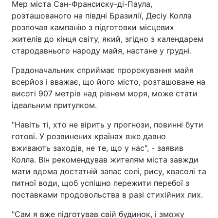
Мер міста Сан-Франсиску-ді-Паула,
розташованого на півдні Бразилії, Десіу Колла
розпочав кампанію з підготовки місцевих
жителів до кінця світу, який, згідно з календарем
стародавнього народу майя, настане у грудні.
Градоначальник сприймає пророкування майя
всерйоз і вважає, що його місто, розташоване на
висоті 907 метрів над рівнем моря, може стати
ідеальним притулком.
"Навіть ті, хто не вірить у прогнози, повинні бути
готові. У розвинених країнах вже давно
вживають заходів, не те, що у нас", - заявив
Колла. Він рекомендував жителям міста завжди
мати вдома достатній запас солі, рису, квасолі та
питної води, щоб успішно пережити перебої з
поставками продовольства в разі стихійних лих.
"Сам я вже підготував свій будинок, і зможу