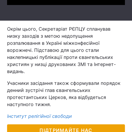
Лонгріди
Відео з Youtube
Статті
Окрім цього, Секретаріат РЄПЦУ спланував
низку заходів з метою недопущення
Інтерв'ю
Думки
розпалювання в Україні міжконфесійної
ворожнечі. Підставою для цього стали
Архів
Вакансії
наклепницькі публікації проти євангельських
християн у низці друкованих ЗМІ та Інтернет-
Контакти
видань.
Послуги
Учасники засідання також сформували порядок
денний зустрічі глав євангельських
протестантських Церков, яка відбудеться
наступного тижня.
Інститут релігійної свободи
ПІДТРИМАЙТЕ НАС