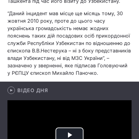
Ташкента під час його візиту до Узбекистану.
“Даний інцидент мав місце ще місяць тому, 30
жовтня 2010 року, проте до цього часу
Головна
Війна
українська громадськість немає жодних
пояснень таких дій посадових осіб прикордонної
Україна
Політика
служби Республіки Узбекистан по відношенню до
єпископа В.В.Нестерука – ні з боку представників
Економіка
Світ
влади Узбекистану, ні від МЗС України”, –
зазначено у зверненні, яке підписав Головуючий
Спорт
Наука
у РЄПЦУ єпископ Михайло Паночко.
Техно і зв'язок
Лайт
ВІДЕО ДНЯ
Зброя
Інциденти
Здоров'я
Туризм
Цікавинки
Погода
Екологія
Регіони