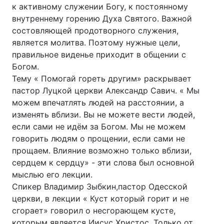
к активному служении Богу, к постоянному
внутреннему горению Духа Святого. Важной
состовляющей продотворного служения,
является молитва. Поэтому нужные цели,
правильное виденье приходит в общении с
Богом.
Тему « Помогай гореть другим» раскрывает
пастор Луцкой церкви Александр Савич. « Мы
можем впечатлять людей на расстоянии, а
изменять вблизи. Вы не можете вести людей,
если сами не идём за Богом. Мы не можем
говорить людям о прощении, если сами не
прощаем. Влияние возможно только вблизи,
сердцем к сердцу» - эти слова был основной
мыслью его лекции.
Спикер Владимир Зыбкин,пастор Одесской
церкви, в лекции « Куст который горит и не
сгорает» говорил о несгорающем кусте,
которым является Иисус Христос. Только от