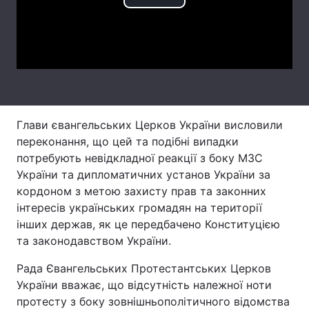
Play
Лонгріди
Video
Відео з Youtube
Статті
Інтерв'ю
Думки
Глави євангельських Церков України висловили
Архів
Вакансії
переконання, що цей та подібні випадки
Контакти
потребують невідкладної реакції з боку МЗС
України та дипломатичних установ України за
Послуги
кордоном з метою захисту прав та законних
інтересів українських громадян на території
інших держав, як це передбачено Конституцією
та законодавством України.
Рада Євангельських Протестантських Церков
України вважає, що відсутність належної ноти
протесту з боку зовнішньополітичного відомства