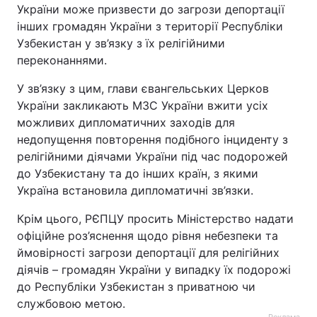
України може призвести до загрози депортації
Тема оформлення
інших громадян України з території Республіки
Узбекистан у зв’язку з їх релігійними
переконаннями.
У зв’язку з цим, глави євангельських Церков
України закликають МЗС України вжити усіх
можливих дипломатичних заходів для
недопущення повторення подібного інциденту з
релігійними діячами України під час подорожей
до Узбекистану та до інших країн, з якими
Україна встановила дипломатичні зв’язки.
Крім цього, РЄПЦУ просить Міністерство надати
офіційне роз’яснення щодо рівня небезпеки та
ймовірності загрози депортації для релігійних
діячів – громадян України у випадку їх подорожі
до Республіки Узбекистан з приватною чи
службовою метою.