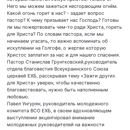
Него мы можем зажеться несгорающим огнём.
Какой огонь горит в нас? - задает вопрос
пастор? К чему призывает нас Господь? Готовы
ли мы пожертвовать чем-то ради Христа, гореть
для Христа? По словам пастора, если мы
начинаем угасать, то важно вспоминать об
искуплении на Голгофе, о жертве которую
Христос заплатил за нас и для нашего спасения.
Пастор Станислав Грунтковский,руководитель
отдела благовестия Всеукраинского Союза
церквей ЕХБ, расскрывая тему «Зажги других
для Христа» уверен, чтобы качественно
благовествовать, нужно быть наполненным
любовью.
Павел Унгурян, руководитель молодежного
комитета ВСО ЕХБ, в своем вдохновляющем
выступлении акцентировал внимание
молодежных руководителей на важности