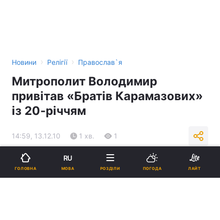
›
›
Новини
Релігії
Православ`я
Митрополит Володимир
привітав «Братів Карамазових»
із 20-річчям
14:59, 13.12.10
1 хв.
1
RU
Підпишіться на нас в Google
МОВА
ГОЛОВНА
РОЗДІЛИ
ПОГОДА
ЛАЙТ
Митрополит Володимир привітав «Братів Карамазових» із 20-
річчям
Реклама