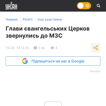
›
›
Новини
Релігії
Інші християни
Глави євангельських Церков
звернулись до МЗС
15:23, 14.12.10
3 хв.
3
Підпишіться на нас в Google
Реклама