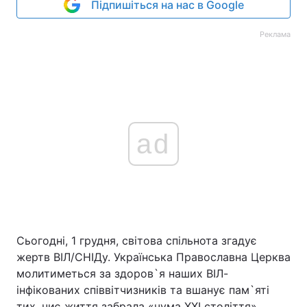
Підпишіться на нас в Google
Реклама
ad
Сьогодні, 1 грудня, світова спільнота згадує
жертв ВІЛ/СНІДу. Українська Православна Церква
молитиметься за здоров`я наших ВІЛ-
інфікованих співвітчизників та вшанує пам`яті
тих, чиє життя забрала «чума ХХІ століття».