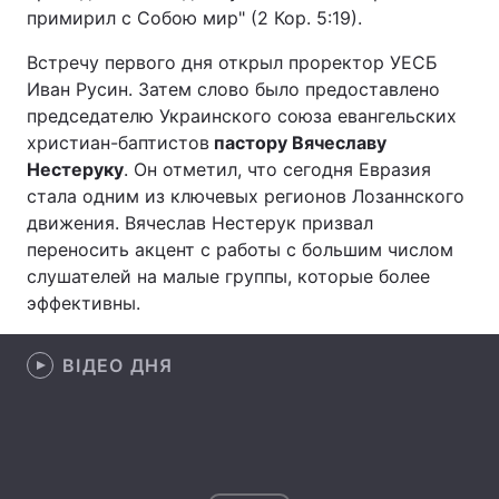
примирил с Собою мир" (2 Кор. 5:19).
Встречу первого дня открыл проректор УЕСБ
Иван Русин. Затем слово было предоставлено
Головна
Війна
председателю Украинского союза евангельских
христиан-баптистов
пастору Вячеславу
Україна
Політика
Нестеруку
. Он отметил, что сегодня Евразия
Економіка
Світ
стала одним из ключевых регионов Лозаннского
движения. Вячеслав Нестерук призвал
Спорт
Наука
переносить акцент с работы с большим числом
слушателей на малые группы, которые более
Техно і зв'язок
Лайт
эффективны.
Зброя
Інциденти
ВІДЕО ДНЯ
Здоров'я
Туризм
Цікавинки
Погода
Екологія
Регіони