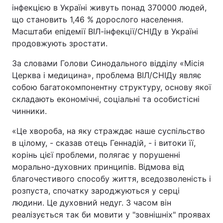
інфекцією в Україні живуть понад 370000 людей,
що становить 1,46 % дорослого населення.
Масштаби епідемії ВІЛ-інфекції/СНІДу в Україні
продовжують зростати.
За словами Голови Синодального відділу «Місія
Церква і медицина», проблема ВІЛ/СНІДу являє
собою багатокомпонентну структуру, основу якої
складають економічні, соціальні та особистісні
чинники.
«Це хвороба, на яку страждає наше суспільство
в цілому, - сказав отець Геннадій, - і витоки її,
корінь цієї проблеми, полягає у порушенні
морально-духовних принципів. Відмова від
благочестивого способу життя, вседозволеність і
розпуста, спочатку зароджуються у серці
людини. Це духовний недуг. З часом він
реалізується так би мовити у "зовнішніх" проявах