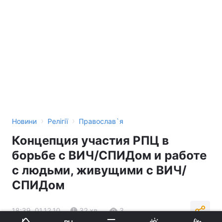
›
›
Новини
Релігії
Православ`я
Концепция участия РПЦ в
борьбе с ВИЧ/СПИДом и работе
с людьми, живущими с ВИЧ/
СПИДом
18:39, 01.12.10
32 хв.
3