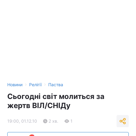
›
›
Новини
Релігії
Паства
Сьогодні світ молиться за
жертв ВІЛ/СНІДу
19:00, 01.12.10
2 хв.
1