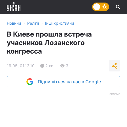
›
›
Новини
Релігії
Інші християни
В Киеве прошла встреча
учасников Лозанского
конгресса
19:05, 01.12.10
2 хв.
3
Підпишіться на нас в Google
Реклама