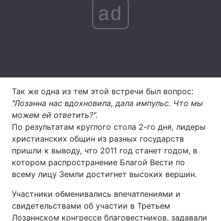
ad
Лонгріди
Відео з Youtube
Статті
Інтерв'ю
Думки
Архів
Вакансії
Так же одна из тем этой встречи был вопрос:
"Лозанна нас вдохновила, дала импульс. Что мы
Контакти
можем ей ответить?".
По результатам круглого стола 2-го дня, лидеры
Послуги
христианских общин из разных государств
пришли к выводу, что 2011 год станет годом, в
котором распространение Благой Вести по
всему лицу Земли достигнет высоких вершин.
Участники обменивались впечатлениями и
свидетельствами об участии в Третьем
Лозаннском конгрессе благовестников, задавали