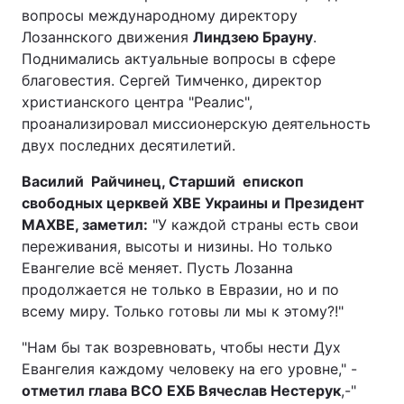
вопросы международному директору
Тема оформлення
Лозаннского движения
Линдзею Брауну
.
Поднимались актуальные вопросы в сфере
благовестия. Сергей Тимченко, директор
христианского центра "Реалис",
проанализировал миссионерскую деятельность
двух последних десятилетий.
Василий Райчинец, Старший епископ
свободных церквей ХВЕ Украины и Президент
МАХВЕ, заметил:
"У каждой страны есть свои
переживания, высоты и низины. Но только
Евангелие всё меняет. Пусть Лозанна
продолжается не только в Евразии, но и по
всему миру. Только готовы ли мы к этому?!"
"Нам бы так возревновать, чтобы нести Дух
Евангелия каждому человеку на его уровне," -
отметил глава ВСО ЕХБ Вячеслав Нестерук
,-"