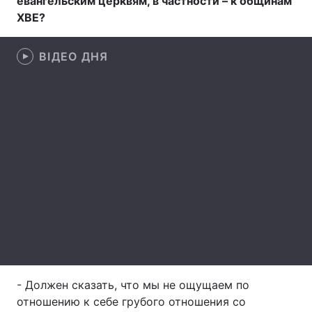
евангельским церквям, в частности – к общинам
ХВЕ?
Лонгріди
ВІДЕО ДНЯ
Відео з Youtube
Статті
Інтерв'ю
Думки
Архів
Вакансії
Контакти
Послуги
- Должен сказать, что мы не ощущаем по
отношению к себе грубого отношения со