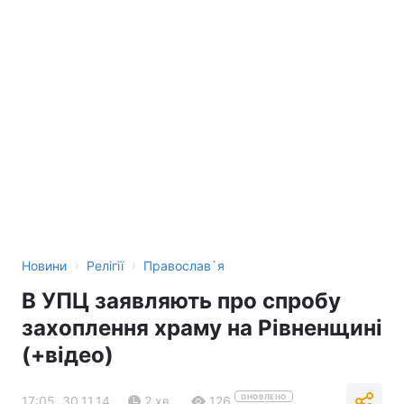
›
›
Новини
Релігії
Православ`я
В УПЦ заявляють про спробу
захоплення храму на Рівненщині
(+відео)
ОНОВЛЕНО
17:05, 30.11.14
2 хв.
126