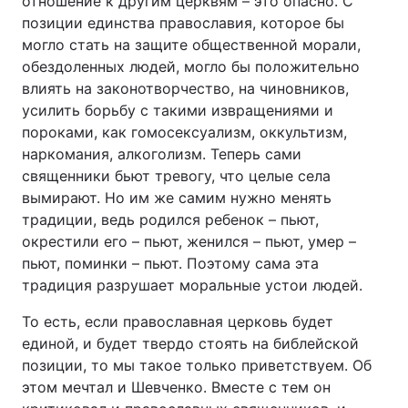
отношение к другим церквям – это опасно. С
позиции единства православия, которое бы
могло стать на защите общественной морали,
обездоленных людей, могло бы положительно
влиять на законотворчество, на чиновников,
усилить борьбу с такими извращениями и
пороками, как гомосексуализм, оккультизм,
наркомания, алкоголизм. Теперь сами
священники бьют тревогу, что целые села
вымирают. Но им же самим нужно менять
традиции, ведь родился ребенок – пьют,
окрестили его – пьют, женился – пьют, умер –
пьют, поминки – пьют. Поэтому сама эта
традиция разрушает моральные устои людей.
То есть, если православная церковь будет
единой, и будет твердо стоять на библейской
позиции, то мы такое только приветствуем. Об
этом мечтал и Шевченко. Вместе с тем он