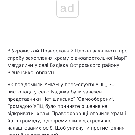
ad
В Українській Православній Церкві заявляють про
спробу захоплення храму рівноапостольної Марії
Магдалини у селі Бадівка Острозького району
Рівненської області.
Як повідомили УНІАН у прес-службі УПЦ, 30
листопада у село Бадівка були завезені
представники Нетішинської “Cамооборони”.
Громадою УПЦ було прийняте рішення не
відкривати храм. Правоохоронці оточили храм і
його громаду, відокремивши від агресивно
налаштованих осіб. Щоб уникнути протистояння