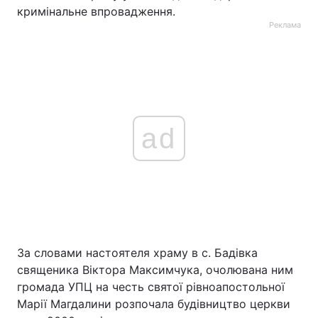
кримінальне впровадження.
Реклама
ad
За словами настоятеля храму в с. Бадівка
священика Віктора Максимчука, очолювана ним
громада УПЦ на честь святої рівноапостольної
Марії Магдалини розпочала будівництво церкви