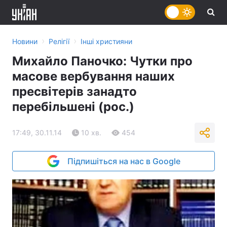
›
›
Новини
Релігії
Інші християни
Михайло Паночко: Чутки про
масове вербування наших
пресвітерів занадто
перебільшені (рос.)
17:49, 30.11.14
10 хв.
454
Підпишіться на нас в Google