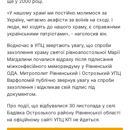
ще у 2000 році.
«У нашому храмі ми постійно молимося за
Україну, читаємо акафісти за воїнів на сході. І
люди, які ходять до нашого храму, є справжніми
українськими патріотами», - наголосив він.
Водночас в УПЦ звертають увагу, що спроби
захоплення храму святої рівноапостольної Марії
Магдалини почалися відразу після підписання
міжконфесійного меморандуму у Рівненській
ОДА. Митрополит Рівненський і Острозький УПЦ
Варфоломій публічно звернув увагу на спроби
захоплення і відкликав свій підпис під
документом.
Про події, що відбувалися 30 листопада у селі
Бадівка Острозького району Рівненської області
на офіційному сайті УПЦ КП не йдеться.