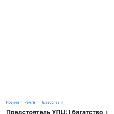
›
›
Новини
Релігії
Православ`я
Предстоятель УПЦ: І багатство, і