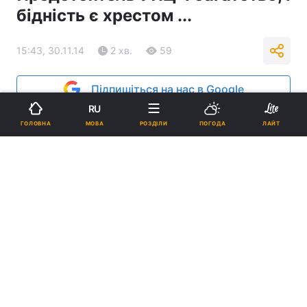
бідність є хрестом ...
15:43, 30.11.14
2 хв.
59
Підпишіться на нас в Google
RU
МОВА
ГОЛОВНА
РОЗДІЛИ
ПОГОДА
ЛАЙТ
Реклама