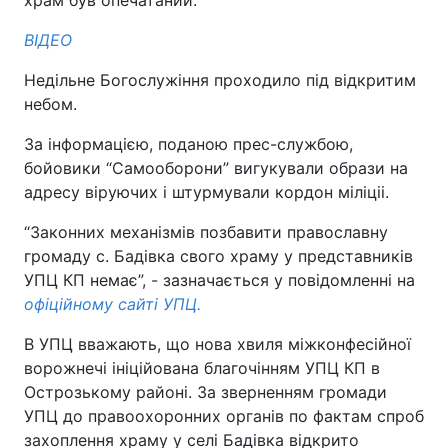
храм був опечатаний.
ВІДЕО
Недільне Богослужіння проходило під відкритим
небом.
За інформацією, поданою прес-службою,
бойовики “Cамооборони” вигукували образи на
адресу віруючих і штурмували кордон міліціі.
“Законних механізмів позбавити православну
громаду с. Бадівка свого храму у представників
УПЦ КП немає”, - зазначається у повідомленні на
офіційному сайті УПЦ.
В УПЦ вважають, що нова хвиля міжконфесійної
ворожнечі ініційована благочінням УПЦ КП в
Острозькому районі. За зверненням громади
УПЦ до правоохоронних органів по фактам спроб
захоплення храму у селі Бадівка відкрито