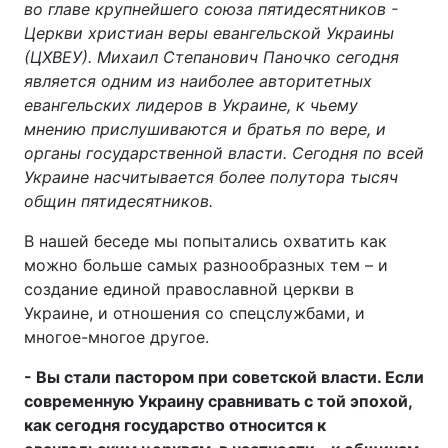
во главе крупнейшего союза пятидесятников -
Церкви христиан веры евангельской Украины
(ЦХВЕУ). Михаил Степанович Паночко сегодня
является одним из наиболее авторитетных
Головна
Війна
евангельских лидеров в Украине, к чьему
мнению прислушиваются и братья по вере, и
Україна
Політика
органы государственной власти. Сегодня по всей
Економіка
Світ
Украине насчитывается более полутора тысяч
общин пятидесятников.
Спорт
Наука
В нашей беседе мы попытались охватить как
Техно і зв'язок
Лайт
можно больше самых разнообразных тем – и
создание единой православной церкви в
Зброя
Інциденти
Украине, и отношения со спецслужбами, и
многое-многое другое.
Здоров'я
Туризм
- Вы стали пастором при советской власти. Если
Цікавинки
Погода
современную Украину сравнивать с той эпохой,
как сегодня государство относится к
Екологія
Регіони