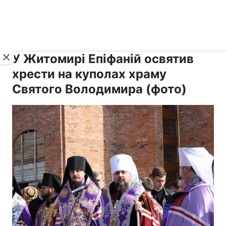
›
›
рус ›
Новини
Релігії
Православ`я
У Житомирі Епіфаній освятив
хрести на куполах храму
Святого Володимира (фото)