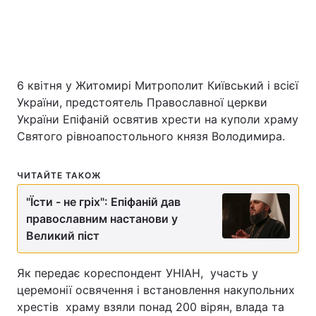
Київ
Львів
Дніпро
Харків
6 квітня у Житомирі Митрополит Київський і всієї
Одеса
України, предстоятель Православної церкви
України Епіфаній освятив хрести на куполи храму
Святого рівноапостольного князя Володимира.
Спорт
Наука
ЧИТАЙТЕ ТАКОЖ
Техно і зв'язок
Лайт
"Їсти - не гріх": Епіфаній дав
православним настанови у
Зброя
Інциденти
Великий піст
Здоров'я
Туризм
Як передає кореспондент УНІАН, участь у
церемонії освячення і встановлення накупольних
Цікавинки
Погода
хрестів храму взяли понад 200 вірян, влада та