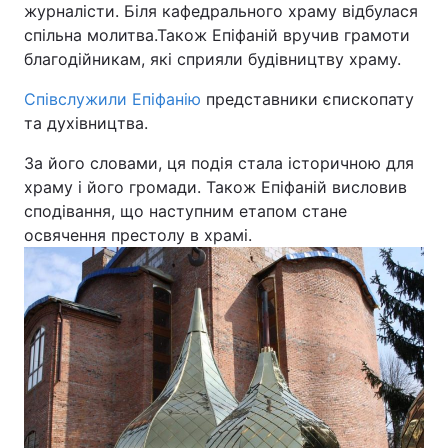
журналісти. Біля кафедрального храму відбулася
Відео з Youtube
Статті
спільна молитва.Також Епіфаній вручив грамоти
благодійникам, які сприяли будівництву храму.
Інтерв'ю
Думки
Співслужили Епіфанію
представники єпископату
та духівництва.
Архів
Вакансії
За його словами, ця подія стала історичною для
Контакти
храму і його громади. Також Епіфаній висловив
сподівання, що наступним етапом стане
освячення престолу в храмі.
ПОСЛУГИ
Реклама на сайті
Фотобанк
Моніторинг
Пресцентр