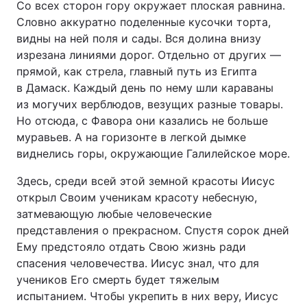
Со всех сторон гору окружает плоская равнина.
Словно аккуратно поделенные кусочки торта,
видны на ней поля и сады. Вся долина внизу
изрезана линиями дорог. Отдельно от других —
прямой, как стрела, главный путь из Египта
в Дамаск. Каждый день по нему шли караваны
из могучих верблюдов, везущих разные товары.
Но отсюда, с Фавора они казались не больше
муравьев. А на горизонте в легкой дымке
виднелись горы, окружающие Галилейское море.
Здесь, среди всей этой земной красоты Иисус
открыл Своим ученикам красоту небесную,
затмевающую любые человеческие
представления о прекрасном. Спустя сорок дней
Ему предстояло отдать Свою жизнь ради
спасения человечества. Иисус знал, что для
учеников Его смерть будет тяжелым
испытанием. Чтобы укрепить в них веру, Иисус