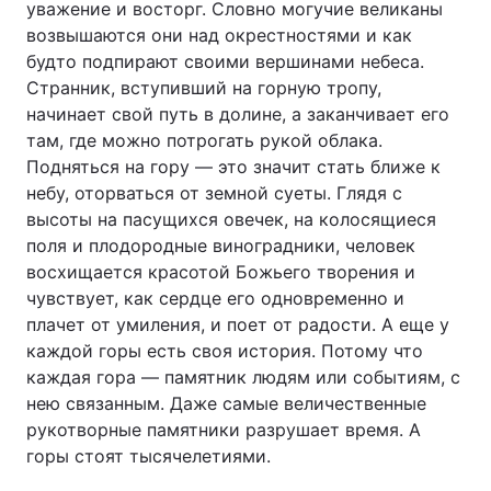
уважение и восторг. Словно могучие великаны
возвышаются они над окрестностями и как
Київ
Львів
будто подпирают своими вершинами небеса.
Странник, вступивший на горную тропу,
Дніпро
Харків
начинает свой путь в долине, а заканчивает его
там, где можно потрогать рукой облака.
Одеса
Подняться на гору — это значит стать ближе к
небу, оторваться от земной суеты. Глядя с
высоты на пасущихся овечек, на колосящиеся
Спорт
Наука
поля и плодородные виноградники, человек
восхищается красотой Божьего творения и
Техно і зв'язок
Лайт
чувствует, как сердце его одновременно и
плачет от умиления, и поет от радости. А еще у
Зброя
Інциденти
каждой горы есть своя история. Потому что
каждая гора — памятник людям или событиям, с
нею связанным. Даже самые величественные
Здоров'я
Туризм
рукотворные памятники разрушает время. А
горы стоят тысячелетиями.
Цікавинки
Погода