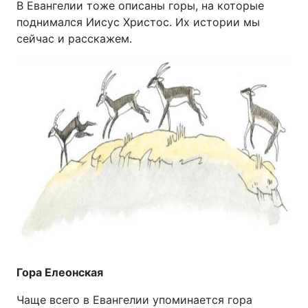
В Евангелии тоже описаны горы, на которые
Відео з Youtube
Статті
поднимался Иисус Христос. Их истории мы
сейчас и расскажем.
Інтерв'ю
Думки
Архів
Вакансії
Контакти
ПОСЛУГИ
Реклама на сайті
Фотобанк
Моніторинг
Пресцентр
Гора Елеонская
Чаще всего в Евангелии упоминается гора