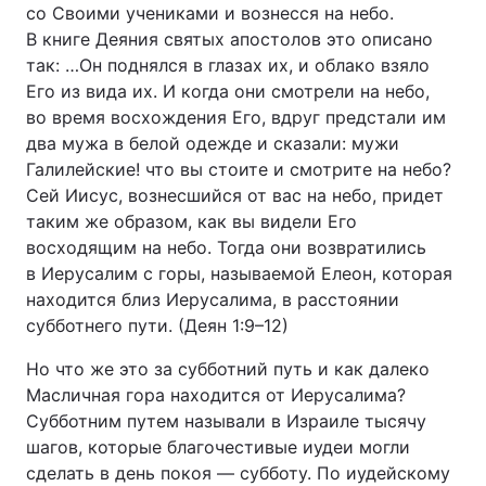
со Своими учениками и вознесся на небо.
В книге Деяния святых апостолов это описано
так: …Он поднялся в глазах их, и облако взяло
Его из вида их. И когда они смотрели на небо,
во время восхождения Его, вдруг предстали им
два мужа в белой одежде и сказали: мужи
Галилейские! что вы стоите и смотрите на небо?
Сей Иисус, вознесшийся от вас на небо, придет
таким же образом, как вы видели Его
восходящим на небо. Тогда они возвратились
в Иерусалим с горы, называемой Елеон, которая
находится близ Иерусалима, в расстоянии
субботнего пути. (Деян 1:9–12)
Но что же это за субботний путь и как далеко
Масличная гора находится от Иерусалима?
Субботним путем называли в Израиле тысячу
шагов, которые благочестивые иудеи могли
сделать в день покоя — субботу. По иудейскому