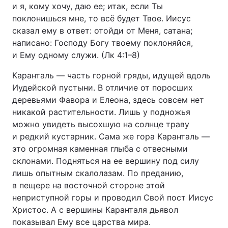
и я, кому хочу, даю ее; итак, если Ты
поклонишься мне, то всё будет Твое. Иисус
сказал ему в ответ: отойди от Меня, сатана;
написано: Господу Богу твоему поклоняйся,
и Ему одному служи. (Лк 4:1–8)
Каранталь — часть горной гряды, идущей вдоль
Иудейской пустыни. В отличие от поросших
деревьями Фавора и Елеона, здесь совсем нет
никакой растительности. Лишь у подножья
можно увидеть высохшую на солнце траву
и редкий кустарник. Сама же гора Каранталь —
это огромная каменная глыба с отвесными
склонами. Подняться на ее вершину под силу
лишь опытным скалолазам. По преданию,
в пещере на восточной стороне этой
неприступной горы и проводил Свой пост Иисус
Христос. А с вершины Каранталя дьявол
показывал Ему все царства мира.