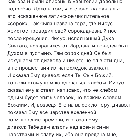
как раз и были описаны в Евангелии довольно
подробно. Дело в том, что слово «каранталь» —
это искаженное латинское числительное
«сорок». Так была названа гора, где Иисус
Христос проводил свой сорокадневный пост
после крещения. Иисус, исполненный Духа
Святаго, возвратился от Иордана и поведен был
Духом в пустыню. Там сорок дней Он был
искушаем от диавола и ничего не ел в эти дни,
а по прошествии их напоследок взалкал.
И сказал Ему диавол: если Ты Сын Божий,
то вели этому камню сделаться хлебом. Иисус
сказал ему в ответ: написано, что не хлебом
одним будет жить человек, но всяким словом
Божиим. И, возведя Его на высокую гору, диавол
показал Ему все царства вселенной
во мгновение времени, и сказал Ему
диавол: Тебе дам власть над всеми сими
царствами и славу их, ибо она предана мне,