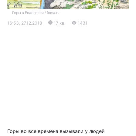
Горы в Евангелии / foma.ru
16:53, 27.12.2018
17 хв.
1431
Головна
Війна
Україна
Політика
Економіка
Світ
Екологія
Горы во все времена вызывали у людей
РЕГІОНИ