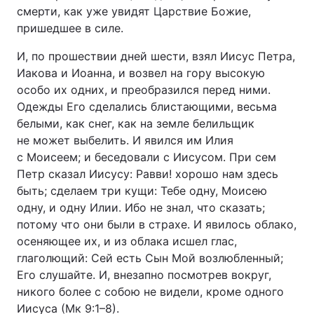
смерти, как уже увидят Царствие Божие,
пришедшее в силе.
И, по прошествии дней шести, взял Иисус Петра,
Иакова и Иоанна, и возвел на гору высокую
особо их одних, и преобразился перед ними.
Одежды Его сделались блистающими, весьма
белыми, как снег, как на земле белильщик
не может выбелить. И явился им Илия
с Моисеем; и беседовали с Иисусом. При сем
Петр сказал Иисусу: Равви! хорошо нам здесь
быть; сделаем три кущи: Тебе одну, Моисею
одну, и одну Илии. Ибо не знал, что сказать;
потому что они были в страхе. И явилось облако,
осеняющее их, и из облака исшел глас,
глаголющий: Сей есть Сын Мой возлюбленный;
Его слушайте. И, внезапно посмотрев вокруг,
никого более с собою не видели, кроме одного
Иисуса (Мк 9:1–8).