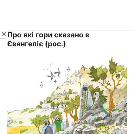
›
›
рус ›
Новини
Релігії
Православ`я
Про які гори сказано в
Євангеліє (рос.)