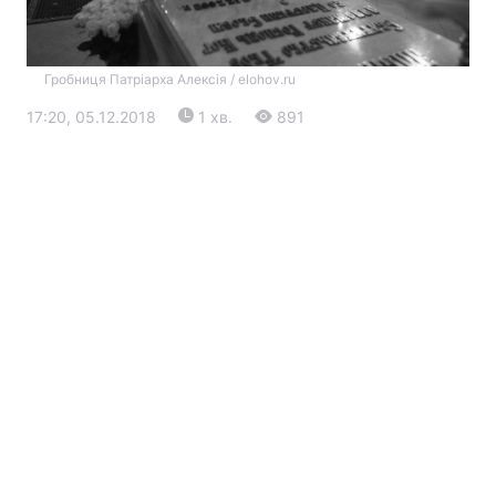
Гробниця Патріарха Алексія / elohov.ru
17:20, 05.12.2018
1 хв.
891
Головна
Війна
Україна
Політика
Економіка
Світ
Екологія
РЕГІОНИ