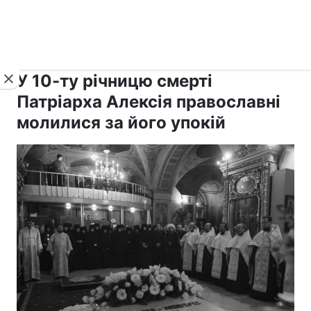
›
›
рус ›
Новини
Релігії
Православ`я
У 10-ту річницю смерті
Патріарха Алексія православні
молилися за його упокій