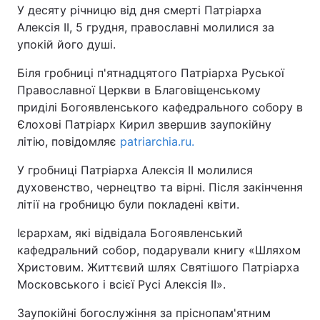
У десяту річницю від дня смерті Патріарха
Алексія II, 5 грудня, православні молилися за
Київ
Львів
упокій його душі.
Дніпро
Харків
Біля гробниці п'ятнадцятого Патріарха Руської
Православної Церкви в Благовіщенському
Одеса
приділі Богоявленського кафедрального собору в
Єлохові Патріарх Кирил звершив заупокійну
літію, повідомляє
patriarchia.ru.
Спорт
Наука
У гробниці Патріарха Алексія II молилися
духовенство, чернецтво та вірні. Після закінчення
Техно і зв'язок
Лайт
літії на гробницю були покладені квіти.
Зброя
Інциденти
Ієрархам, які відвідала Богоявленський
кафедральний собор, подарували книгу «Шляхом
Здоров'я
Туризм
Христовим. Життєвий шлях Святішого Патріарха
Московського і всієї Русі Алексія II».
Цікавинки
Погода
Заупокійні богослужіння за пріснопам'ятним