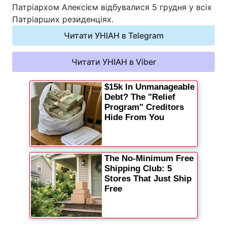
Патріархом Алексієм відбувалися 5 грудня у всіх
Відео з Youtube
Статті
Патріарших резиденціях.
Читати УНІАН в Telegram
Інтерв'ю
Думки
Читати УНІАН в Viber
Архів
Вакансії
Контакти
ПОСЛУГИ
Реклама на сайті
Фотобанк
Моніторинг
Пресцентр