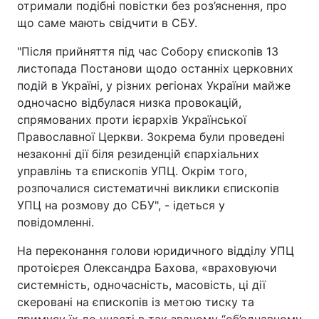
отримали подібні повістки без роз’яснення, про
Відео з Youtube
Статті
що саме мають свідчити в СБУ.
"Після прийняття під час Собору єпископів 13
Інтерв'ю
Думки
листопада Постанови щодо останніх церковних
подій в Україні, у різних регіонах України майже
Архів
Вакансії
одночасно відбулася низка провокацій,
спрямованих проти ієрархів Української
Контакти
Православної Церкви. Зокрема були проведені
незаконні дії біля резиденцій єпархіальних
управлінь та єпископів УПЦ. Окрім того,
ПОСЛУГИ
розпочалися систематичні виклики єпископів
УПЦ на розмову до СБУ", - ідеться у
повідомленні.
Реклама на сайті
Фотобанк
На переконання голови юридичного відділу УПЦ
Моніторинг
Пресцентр
протоієрея Олександра Бахова, «враховуючи
системність, одночасність, масовість, ці дії
скеровані на єпископів із метою тиску та