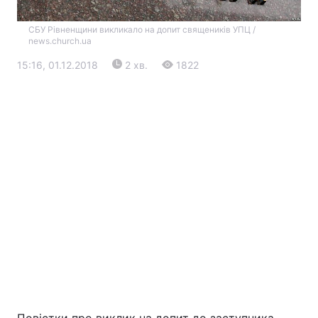
СБУ Рівненщини викликало на допит священиків УПЦ /
news.church.ua
15:16, 01.12.2018
2 хв.
1822
Головна
Війна
Україна
Політика
Економіка
Світ
Екологія
РЕГІОНИ