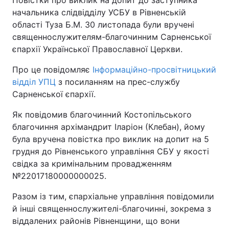
Повістки про виклик на допит до заступника
начальника слідвідділу УСБУ в Рівненській
області Туза Б.М. 30 листопада були вручені
Київ
Львів
священнослужителям-благочинним Сарненської
Дніпро
Харків
єпархії Української Православної Церкви.
Про це повідомляє
Інформаційно-просвітницький
Одеса
відділ УПЦ
з посиланням на прес-службу
Сарненської єпархії.
Спорт
Наука
Як повідомив благочинний Костопільського
благочиння архімандрит Іларіон (Клебан), йому
Техно і зв'язок
Лайт
була вручена повістка про виклик на допит на 5
грудня до Рівненського управління СБУ у якості
Зброя
Інциденти
свідка за кримінальним провадженням
№22017180000000025.
Здоров'я
Туризм
Разом із тим, єпархіальне управління повідомили
й інші священнослужителі-благочинні, зокрема з
Цікавинки
Погода
віддалених районів Рівненщини, що вони