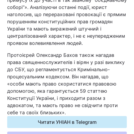
примусу їх до участі в так званому “об’єднавчому
соборі”». Аналізуючи останні події, юрист
наголосив, що перераховані провокації є прямим
порушенням конституційних прав громадян
України та мають виражений штучний і
централізований характер, і не є неупередженим
проявом волевиявлення людей.
Протоієрей Олександр Бахов також нагадав
права священнослужителів і вірян у разі виклику
до СБУ, що регламентується Кримінально-
процесуальним кодексом. Він нагадав, що
«особи мають право скористатися правовою
допомогою, яка гарантується 59 статтею
Конституції України, і приходити разом з
адвокатом, та мають право не свідчити проти
себе та своїх близьких».
Читати УНІАН в Telegram