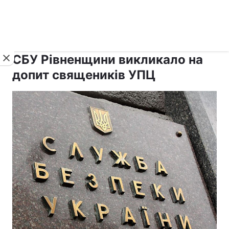
›
›
рус ›
Новини
Релігії
Православ`я
СБУ Рівненщини викликало на
допит священиків УПЦ