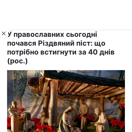
›
›
рус ›
Новини
Релігії
Православ`я
У православних сьогодні
почався Різдвяний піст: що
потрібно встигнути за 40 днів
(рос.)