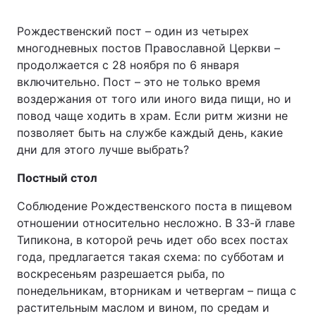
Рождественский пост – один из четырех
Київ
Львів
многодневных постов Православной Церкви –
продолжается с 28 ноября по 6 января
Дніпро
Харків
включительно. Пост – это не только время
Одеса
воздержания от того или иного вида пищи, но и
повод чаще ходить в храм. Если ритм жизни не
позволяет быть на службе каждый день, какие
дни для этого лучше выбрать?
Спорт
Наука
Постный стол
Техно і зв'язок
Лайт
Соблюдение Рождественского поста в пищевом
отношении относительно несложно. В 33-й главе
Зброя
Інциденти
Типикона, в которой речь идет обо всех постах
года, предлагается такая схема: по субботам и
Здоров'я
Туризм
воскресеньям разрешается рыба, по
понедельникам, вторникам и четвергам – пища с
Цікавинки
Погода
растительным маслом и вином, по средам и