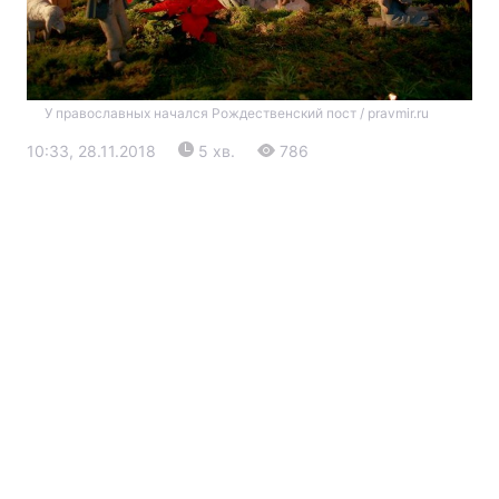
У православных начался Рождественский пост / pravmir.ru
10:33, 28.11.2018
5 хв.
786
Головна
Війна
Україна
Політика
Економіка
Світ
Екологія
РЕГІОНИ