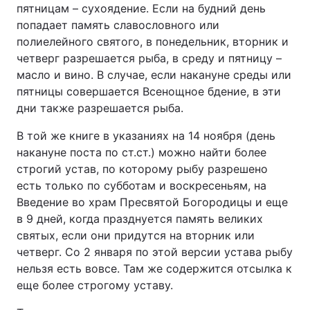
пятницам – сухоядение. Если на будний день
Відео з Youtube
Статті
попадает память славословного или
полиелейного святого, в понедельник, вторник и
Інтерв'ю
Думки
четверг разрешается рыба, в среду и пятницу –
масло и вино. В случае, если накануне среды или
Архів
Вакансії
пятницы совершается Всенощное бдение, в эти
дни также разрешается рыба.
Контакти
В той же книге в указаниях на 14 ноября (день
накануне поста по ст.ст.) можно найти более
строгий устав, по которому рыбу разрешено
ПОСЛУГИ
есть только по субботам и воскресеньям, на
Введение во храм Пресвятой Богородицы и еще
Реклама на сайті
Фотобанк
в 9 дней, когда празднуется память великих
святых, если они придутся на вторник или
Моніторинг
Пресцентр
четверг. Со 2 января по этой версии устава рыбу
нельзя есть вовсе. Там же содержится отсылка к
еще более строгому уставу.