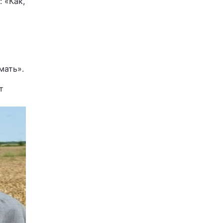
 «Как,
мать».
т