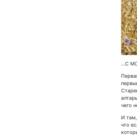
…С М
Первая
первый
Старен
алтарь
чего н
И там,
что е
которы