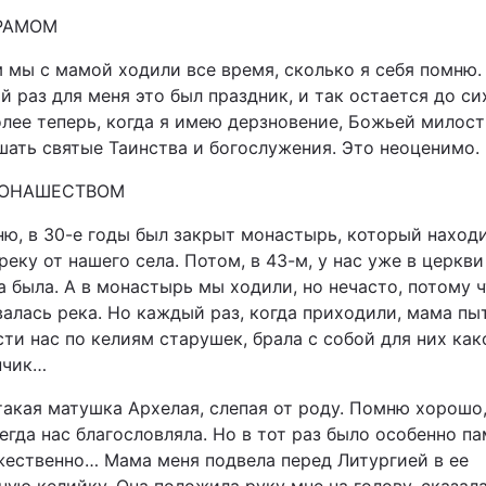
ХРАМОМ
м мы с мамой ходили все время, сколько я себя помню.
 раз для меня это был праздник, и так остается до си
олее теперь, когда я имею дерзновение, Божьей милост
шать святые Таинства и богослужения. Это неоценимо.
МОНАШЕСТВОМ
ню, в 30-е годы был закрыт монастырь, который наход
реку от нашего села. Потом, в 43-м, у нас уже в церкви
 была. А в монастырь мы ходили, но нечасто, потому 
валась река. Но каждый раз, когда приходили, мама пы
ти нас по келиям старушек, брала с собой для них как
нчик…
такая матушка Архелая, слепая от роду. Помню хорошо,
егда нас благословляла. Но в тот раз было особенно п
жественно… Мама меня подвела перед Литургией в ее