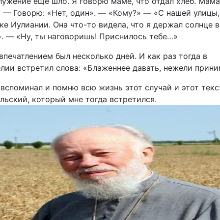
ужение еще шло. Я говорю маме, что отдал хлеб. Мама:
» — Говорю: «Нет, один». — «Кому?» — «С нашей улицы,
е Иулиании. Она что-то видела, что я держал солнце в
». — «Ну, ты наговоришь! Приснилось тебе…»
впечатлением был несколько дней. И как раз тогда в
елии встретил слова: «Блаженнее давать, нежели прини
 вспоминал и помню всю жизнь этот случай и этот текс
льский, который мне тогда встретился.