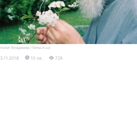
полит Владимир / foma.in.ua
23.11.2018
10 хв.
729
Війна
Політика
Світ