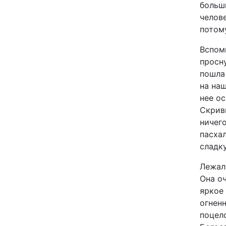
больш
Відео з Youtube
челов
потому
Інтерв'ю
Вспом
просн
Архів
пошла
на наш
Контакти
нее ос
Скриви
ничег
ПОСЛУГИ
пасха
сладку
Реклама на сайті
Лежали
Она о
Моніторинг
яркое 
огненн
поцело