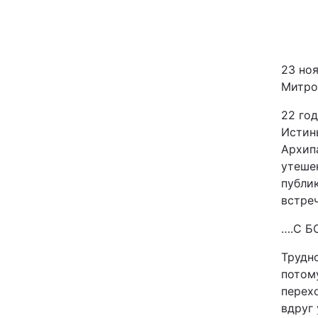
Київ
Дніпро
23 но
Митро
Одеса
22 год
Истины
Архип
Спорт
утеше
публи
Техно і зв'язок
встреч
Зброя
….С Б
Трудно
Здоров'я
потом
перехо
Цікавинки
вдруг 