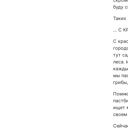
скромн
буду 
Таких
… С К
С крас
городс
тут с
леса. 
каждый
мы пас
грибы,
Помню
пастб
ищет м
своем 
Сейчас