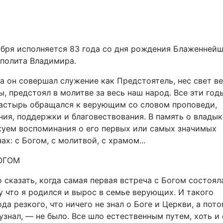
Львів
Харків
ября исполняется 83 года со дня рождения Блаженней
полита Владимира.
а он совершал служение как Предстоятель, нес свет в
, предстоял в молитве за весь наш народ. Все эти год
астырь обращался к верующим со словом проповеди,
Наука
ния, поддержки и благовествования. В память о влады
куем воспоминания о его первых или самых значимых
Лайт
ах: с Богом, с молитвой, с храмом...
Інциденти
ОГОМ
 сказать, когда самая первая встреча с Богом состоял
Туризм
у что я родился и вырос в семье верующих. И такого
да резкого, что ничего не знал о Боге и Церкви, а пот
Погода
узнал, — не было. Все шло естественным путем, хоть и 