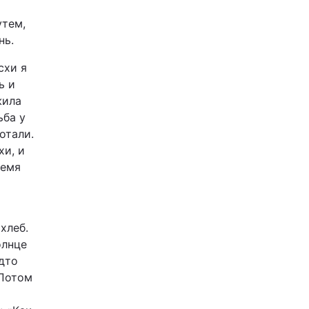
утем,
нь.
схи я
ь и
жила
ьба у
отали.
хи, и
ремя
хлеб.
олнце
удто
 Потом