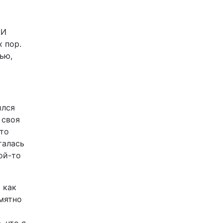
 И
х пор.
ью,
ился
 своя
что
талась
ой-то
 как
амятно