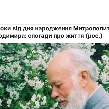
›
›
Релігії
Православ`я
роки від дня народження Митрополи
одимира: спогади про життя (рос.)