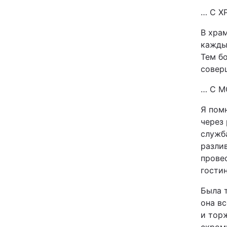
… С 
В хра
каждый
Тем б
совер
… С 
Я пом
через 
служба
разли
провес
гости
Была 
она вс
и тор