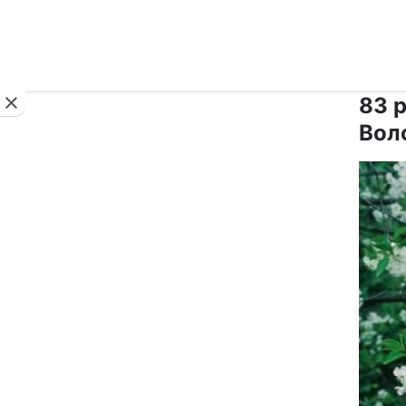
Новини
83 
Вол