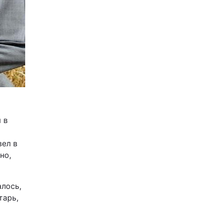
 в
вел в
но,
алось,
тарь,