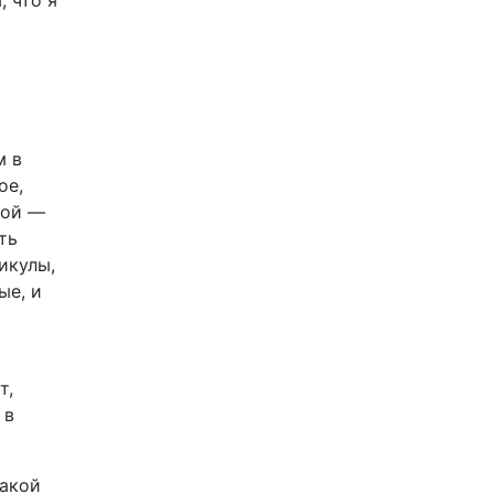
, что я
м в
ое,
гой —
ть
икулы,
ые, и
т,
 в
такой