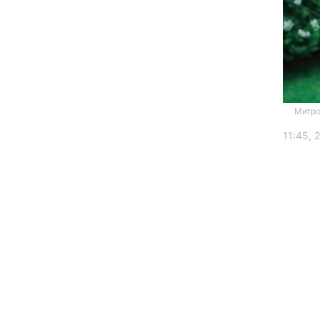
Митро
11:45, 
Головна
Україна
Економіка
Екологія
РЕГІОНИ