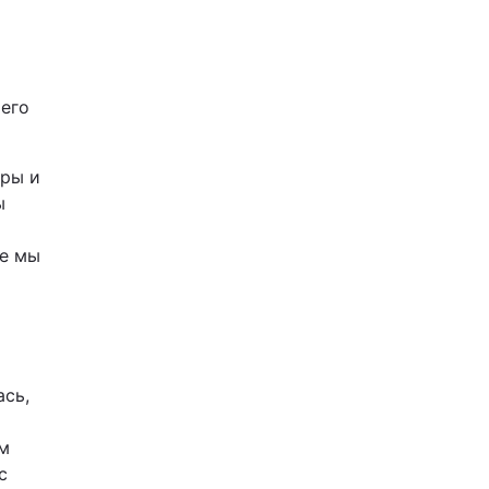
шего
еры и
ы
ке мы
ась,
ом
с