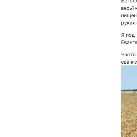
Богосл
весь?
нищенк
руках
Я под 
Еванг
Часто
еванге