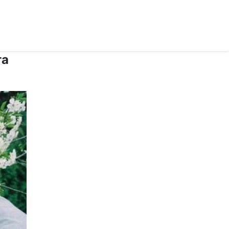
рус ›
та