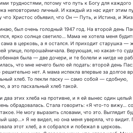
ими трудностями, потому что путь к Богу для каждого
Статті
ека неповторимо личный. И каждый из нас идет этим п
 что Христос объявил, что Он — Путь, и Истина, и Жиз
Думки
инаю, был очень голодный 1947 год. На второй день Па
улся, ярко солнце светило… Мама не хотела меня будит
Вакансії
 сама в церковь, а я остался. И приходит старушка — 
ей улице, попрошайничала. Верующая, но какая-то суд
обенная была — две дочери, и те болели и нигде не раб
лась, что мне нечего было ей подать: второй день Пас
о решительно нет. А мама испекла впервые за долгое в
льный хлеб. То пекли паску — само собой — сдобную,
ю, а это пасхальный хлеб такой.
Фотобанк
 два этих хлеба на противне, и я ей вынес один целый 
чень обрадовалась. Стала говорить: «Я что-то вижу… с
Пресцентр
такое. Не могу выразить словами, что это. Выглядит б
ый шар…» Я не видел, но она меня уверяла, что видит.
вала этот хлеб, а я собрался и побежал в церковь.