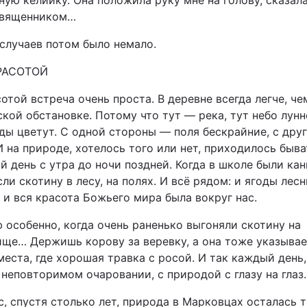
ую келийку. Она положила руку мне на голову, сказала
священником…
 случаев потом было немало.
РАСОТОЙ
отой встреча очень проста. В деревне всегда легче, че
кой обстановке. Потому что тут — река, тут небо лунн
ады цветут. С одной стороны — поля бескрайние, с дру
И на природе, хотелось того или нет, приходилось быва
 день с утра до ночи поздней. Когда в школе были кан
ли скотину в лесу, на полях. И всё рядом: и ягоды лесн
 и вся красота Божьего мира была вокруг нас.
 особенно, когда очень раненько выгоняли скотину на
ище… Держишь корову за веревку, а она тоже указывае
еста, где хорошая травка с росой. И так каждый день,
неповторимом очаровании, с природой с глазу на глаз.
, спустя столько лет, природа в Марковцах осталась 