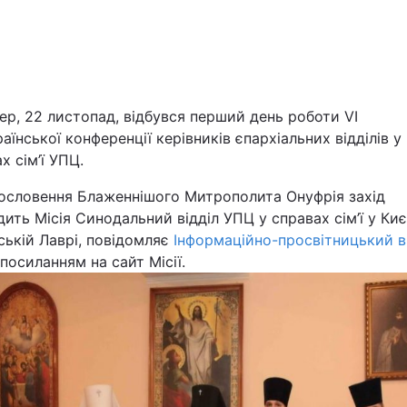
Львів
Харків
ер, 22 листопад, відбувся перший день роботи VІ
аїнської конференції керівників єпархіальних відділів у
х сім’ї УПЦ.
Наука
гословення Блаженнішого Митрополита Онуфрія захід
ить Місія Синодальний відділ УПЦ у справах сім’ї у Ки
ській Лаврі, повідомляє
Інформаційно-просвітницький в
Лайт
посиланням на сайт Місії.
Інциденти
Туризм
Погода