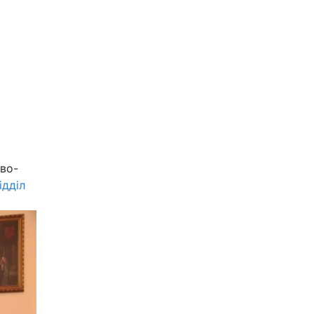
єво-
ідділ