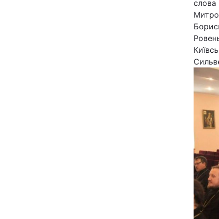
слова
Митро
Борисп
Ровень
Київсь
Сильв