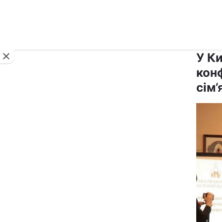
Новини
У Ки
кон
сім’