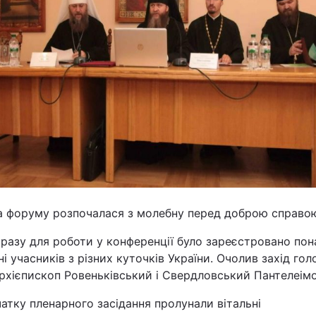
Статті
Думки
Вакансії
а форуму розпочалася з молебну перед доброю справо
Фотобанк
разу для роботи у конференції було зареєстровано пон
Пресцентр
ні учасників з різних куточків України. Очолив захід гол
архієпископ Ровеньківський і Свердловський Пантелеімо
атку пленарного засідання пролунали вітальні