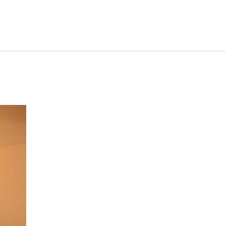
рус ›