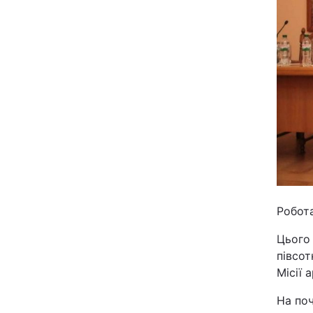
Відео з Youtube
Інтерв'ю
Архів
Контакти
ПОСЛУГИ
Робот
Реклама на сайті
Цього 
Моніторинг
півсот
Місії 
На поч