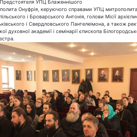
 Предстоятеля УПЦ Блаженнішого
полита Онуфрія, керуючого справами УПЦ митрополит
ільського і Броварського Антонія, голови Місії архієп
ківського і Свердловського Пантелеімона, а також ре
кої духовної академії і семінарії єпископа Білогородсь
естра.