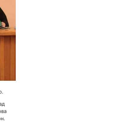
ю.
ад
ова
н.