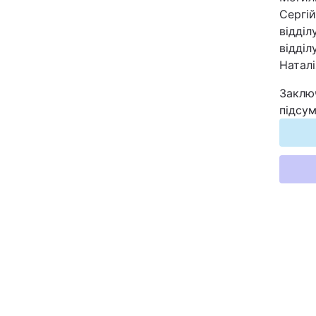
Сергій
відділ
відділ
Наталі
Заклю
підсум