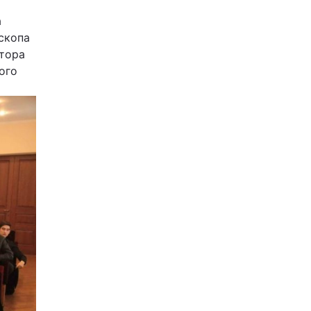
а
ископа
ктора
кого