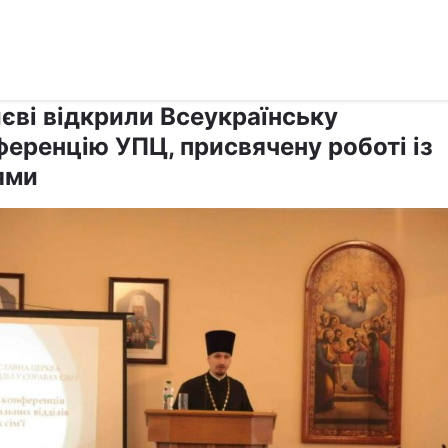
›
›
Релігії
Православ`я
єві відкрили Всеукраїнську
ференцію УПЦ, присвячену роботі із
ями