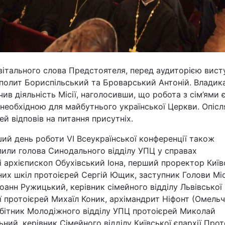
вітального слова Предстоятеля, перед аудиторією вист
полит Бориспільський та Броварський Антоній. Владик
чив діяльність Місії, наголосивши, що робота з сім’ями 
необхідною для майбутнього української Церкви. Опісл
ей відповів на питання присутніх.
ий день роботи VІ Всеукраїнської конференції також
пили голова Синодального відділу УПЦ у справах
 архієпископ Обухівський Іона, перший проректор Київ
их шкіл протоієрей Сергій Ющик, заступник Голови Міс
Іоанн Ружицький, керівник сімейного відділу Львівської
ї протоієрей Михаїл Коник, архімандрит Ніфонт (Омельч
обітник Молодіжного відділу УПЦ протоієрей Миколай
ний, керівник Сімейного відділу Київської єпархії Прот