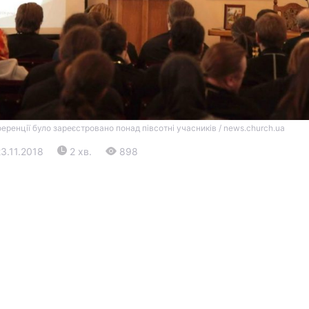
ференції було зареєстровано понад півсотні учасників / news.church.ua
Війна
23.11.2018
2 хв.
898
Політика
Світ