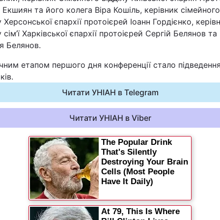
 Екшиян та його колега Віра Кошіль, керівник сімейного
у Херсонської єпархії протоієрей Іоанн Гордієнко, керів
у сім’ї Харківської єпархії протоієрей Сергій Белянов та
я Белянов.
чним етапом першого дня конференції стало підведенн
ків.
Читати УНІАН в Telegram
Читати УНІАН в Viber