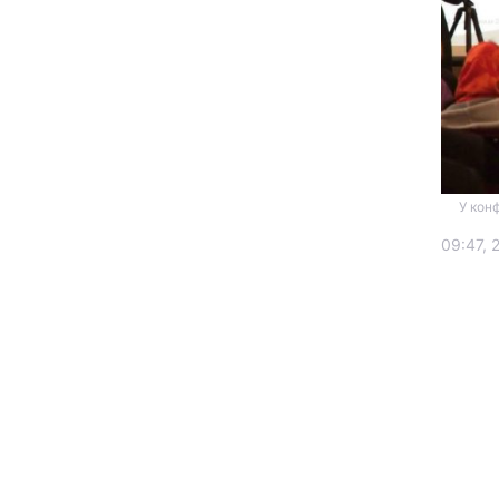
У кон
Головна
09:47, 
Україна
Економіка
Екологія
РЕГІОНИ