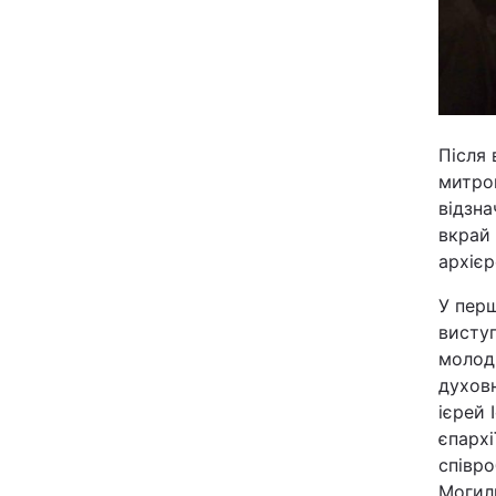
Після 
митро
відзна
вкрай 
архієр
У перш
висту
молоді
духовн
ієрей 
єпархі
співр
Могиль