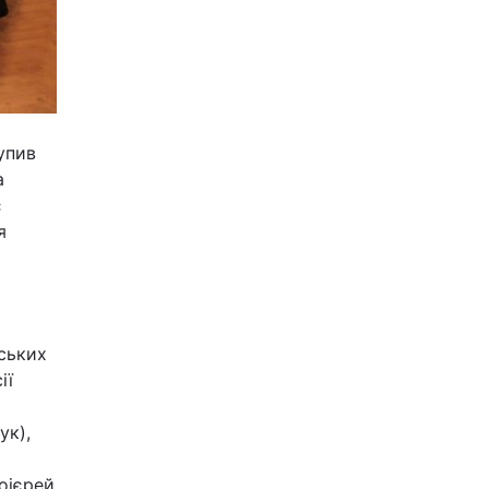
упив
а
є
я
ських
ії
ук),
оієрей