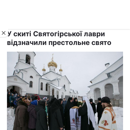
›
›
рус ›
Новини
Релігії
Православ`я
У скиті Святогірської лаври
відзначили престольне свято