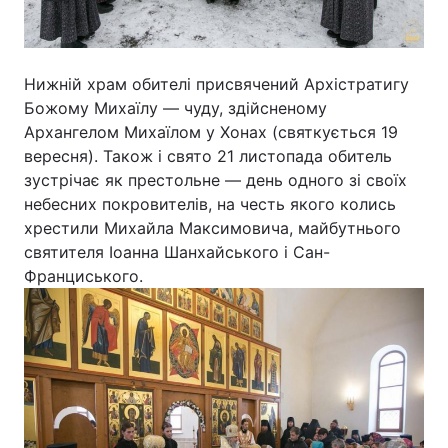
Відео з Youtube
Статті
Інтерв'ю
Думки
Нижній храм обителі присвячений Архістратигу
Божому Михаїлу — чуду, здійсненому
Архів
Вакансії
Архангелом Михаїлом у Хонах (святкується 19
вересня). Також і свято 21 листопада обитель
зустрічає як престольне — день одного зі своїх
Контакти
небесних покровителів, на честь якого колись
хрестили Михайла Максимовича, майбутнього
ПОСЛУГИ
святителя Іоанна Шанхайського і Сан-
Франциського.
Реклама на сайті
Фотобанк
Моніторинг
Пресцентр