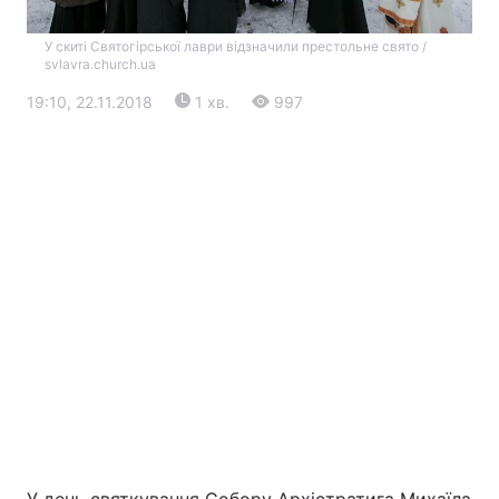
У скиті Святогірської лаври відзначили престольне свято /
svlavra.church.ua
19:10, 22.11.2018
1 хв.
997
Головна
Війна
Україна
Політика
Економіка
Світ
Екологія
РЕГІОНИ