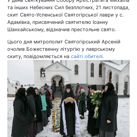
У день святкування Собору Архістратига Михаїла
та інших Небесних Сил безплотних, 21 листопада,
скит Свято-Успенської Святогірської лаври у с.
Київ
Львів
Адамівка, присвячений святителю Іоанну
Дніпро
Харків
Шанхайському, відзначив престольне свято.
Цього дня митрополит Святогірський Арсеній
Одеса
очолив Божественну літургію у лаврському
скиту, повідомляється на
сайті обителі.
Спорт
Наука
Техно і зв'язок
Лайт
Зброя
Інциденти
Здоров'я
Туризм
Цікавинки
Погода