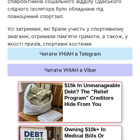
співробітників соціального відділу Одеського
Відео з Youtube
Статті
слідчого ізолятора було обладнане під
повноцінний спортзал.
Інтерв'ю
Думки
Усі затримані, які брали участь у спортивному
змаганні, отримали пам'ятні грамоти, а також, у
Архів
Вакансії
якості призів, спортивні костюми.
Читати УНІАН в Telegram
Контакти
Читати УНІАН в Viber
ПОСЛУГИ
Реклама на сайті
Фотобанк
Моніторинг
Пресцентр