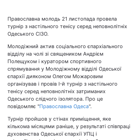
Київ
Львів
Православна молодь 21 листопада провела
турнір з настільного тенісу серед неповнолітніх
Дніпро
Харків
Одеського СІЗО.
Одеса
Молодіжний актив соціального єпархіального
відділу на чолі зі священиком Андрієм
Полещуком і куратором спортивного
Спорт
Наука
спрямування у Молодіжному відділі Одеської
єпархії дияконом Олегом Можаровим
Техно і зв'язок
Лайт
організував і провів I-й турнір з настільного
тенісу серед неповнолітніх затриманих
Одеського слідчого ізолятора. Про це
Зброя
Інциденти
повідомляє "
Православна Одеса
".
Здоров'я
Туризм
Турнір пройшов у стінах приміщення, яке
кількома місяцями раніше, у результаті співпраці
Цікавинки
Погода
духовенства Одеської єпархії УПЦ і