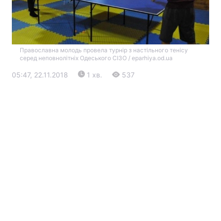
Православна молодь провела турнір з настільного тенісу
серед неповнолітніх Одеського СІЗО / eparhiya.od.ua
05:47, 22.11.2018
1 хв.
537
Головна
Війна
Україна
Політика
Економіка
Світ
Екологія
РЕГІОНИ