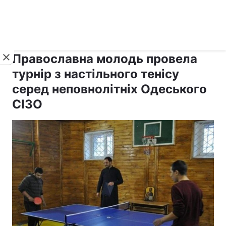
›
›
рус ›
Новини
Релігії
Православ`я
Православна молодь провела
турнір з настільного тенісу
серед неповнолітніх Одеського
СІЗО