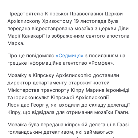
Предстоятелю Кіпрської Православної Церкви
Київ
Львів
Архієпископу Хризостому 19 листопада була
передана відреставрована мозаїка з церкви Діви
Дніпро
Харків
Марії Канакарії із зображенням святого апостола
Одеса
Марка.
Про це повідомляє
«Седмиця»
з посиланням на
грецьке інформаційне агентство «Ромфея».
Спорт
Наука
Мозаїку в Кіпрську Архієпископію доставили
Техно і зв'язок
Лайт
директор департаменту старожитностей
Міністерства транспорту Кіпру Марина Ієроніміді
та юрисконсульт Кіпрської Архієпископії
Зброя
Інциденти
Леонідас Георгіу, які входили до складу делегації
Кіпру, що відвідала для отримання мозаїки Гааги.
Здоров'я
Туризм
Мозаїка була передана кіпрській делегації в Гаазі
Цікавинки
Погода
голландським детективом, які займаються