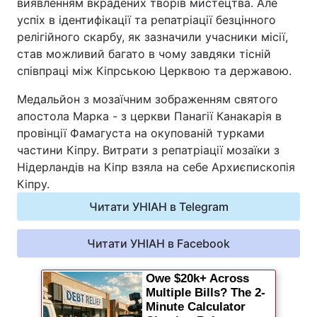
виявленням вкрадених творів мистецтва. Але
Відео з Youtube
Статті
успіх в ідентифікації та репатріації безцінного
релігійного скарбу, як зазначили учасники місії,
став можливий багато в чому завдяки тісній
Інтерв'ю
Думки
співпраці між Кіпрською Церквою та державою.
Архів
Вакансії
Медальйон з мозаїчним зображенням святого
апостола Марка - з церкви Панагії Канакарія в
Контакти
провінції Фамагуста на окупованій турками
частини Кіпру. Витрати з репатріації мозаїки з
Нідерландів на Кіпр взяла на себе Архиєпископія
ПОСЛУГИ
Кіпру.
Читати УНІАН в Telegram
Реклама на сайті
Фотобанк
Читати УНІАН в Facebook
Моніторинг
Пресцентр