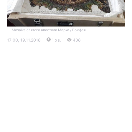
Мозаїка святого апостола Марка / Ромфея
17:00, 19.11.2018
1 хв.
408
Головна
Війна
Україна
Політика
Економіка
Світ
Екологія
РЕГІОНИ