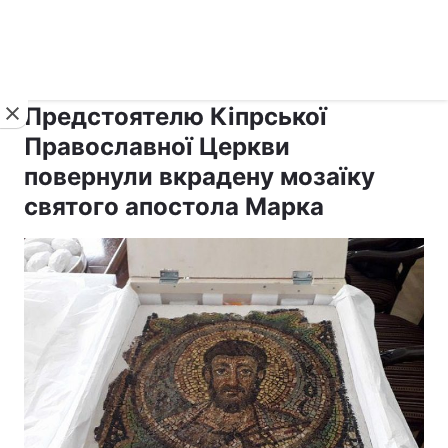
›
›
рус ›
Новини
Релігії
Православ`я
Предстоятелю Кіпрської
Православної Церкви
повернули вкрадену мозаїку
святого апостола Марка