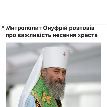
›
›
рус ›
Новини
Релігії
Православ`я
Митрополит Онуфрій розповів
про важливість несення хреста