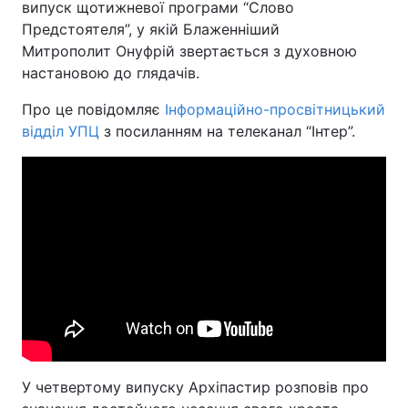
випуск щотижневої програми “Слово
Предстоятеля”, у якій Блаженніший
Київ
Львів
Митрополит Онуфрій звертається з духовною
настановою до глядачів.
Дніпро
Харків
Про це повідомляє
Інформаційно-просвітницький
Одеса
відділ УПЦ
з посиланням на телеканал “Інтер”.
Спорт
Наука
Техно і зв'язок
Лайт
Зброя
Інциденти
Здоров'я
Туризм
Цікавинки
Погода
У четвертому випуску Архіпастир розповів про