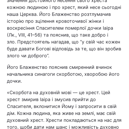
значення достойного несення свого хреста
Відео з Youtube
Статті
кожною людиною і про хрест, який несе сьогодні
наша Церква. Його Блаженство розтлумачив
історію про зцілення кровоточивої жінки і
Інтерв'ю
Думки
воскресіння Спасителем померлої дочки Іаіра
(Лк., VIII, 41–56) та пояснив, що таке добро і
Архів
Вакансії
зло. Предстоятель нагадав, що “у свій час кожен
буде давати Богові відповідь за те, що він зробив
Контакти
злого чи доброго”.
Його Блаженство пояснив смиренний вчинок
ПОСЛУГИ
начальника синагоги скорботою, хворобою його
дочки.
Реклама на сайті
Фотобанк
«Скорбота на духовній мові — це хрест. Цей
хрест змирив Іаіра і змусив прийти до
Моніторинг
Пресцентр
Спасителя, вклонитися Йому і запросити в свій
дім. Кожна людина, яка живе на землі, має свій
духовний хрест. Хрести покладаються на нас для
того, щоби дати нам шанс і можливість духовно