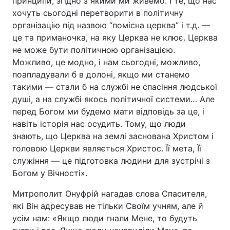
принципи, згідно з якими ми живемо. І те, що нас
хочуть сьогодні перетворити в політичну
організацію під назвою “помісна церква” і т.д. —
це та приманочка, на яку Церква не клює. Церква
не може бути політичною організацією.
Можливо, це модно, і нам сьогодні, можливо,
поапладували б в долоні, якщо ми станемо
такими — стали б на службі не спасіння людської
душі, а на службі якось політичної системи… Але
перед Богом ми будемо мати відповідь за це, і
навіть історія нас осудить. Тому, що люди
знають, що Церква на землі заснована Христом і
головою Церкви являється Христос. Її мета, Її
служіння — це підготовка людини для зустрічі з
Богом у Вічності».
Митрополит Онуфрій нагадав слова Спасителя,
які Він адресував не тільки Своїм учням, але й
усім нам: «Якщо люди гнали Мене, то будуть