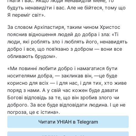
гнати і вас. Якщо люди ненавиділи Мене, то
будуть ненавидіти і вас. Але не бійтеся, тому що
Я переміг світ».
За словом Архіпастиря, таким чином Христос
пояснив відношення людей до добра і зла: «Ті
люди, які роблять зло і люблять його, ненавидять
добро і все, що пов’язано з добром — вони все
обливають брудом».
«Ми повинні любити добро і намагатися бути
носителями добра, — закликав він, —це буде
корисно для всіх — і для нас, і для тих, хто живе
поряд з нами. А у свій час кожен буде давати
Богові відповідь за те, що він зробив злого чи
доброго. За все буде відповідати людина. І це не
погроза, це є істина».
Читати УНІАН в Telegram