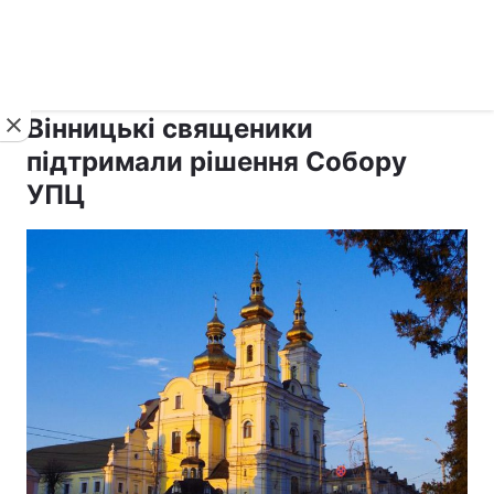
›
›
рус ›
Новини
Релігії
Православ`я
Вінницькі священики
підтримали рішення Собору
УПЦ