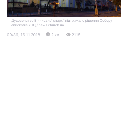
Духовенство Вінницької єпархії підтримало рішення Собору
єпископів УПЦ / news.church.ua
09:36, 16.11.2018
2 хв.
2115
Головна
Війна
Україна
Політика
Економіка
Світ
Екологія
РЕГІОНИ