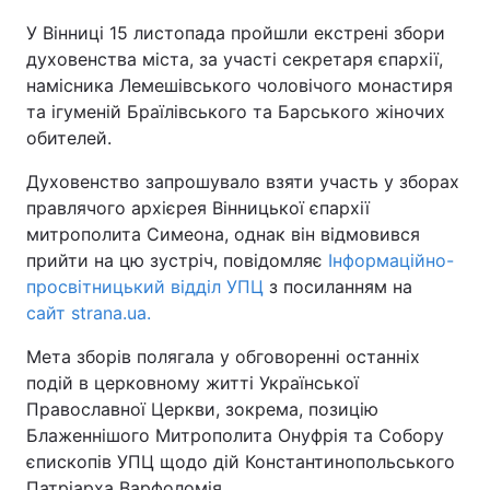
У Вінниці 15 листопада пройшли екстрені збори
Київ
Львів
духовенства міста, за участі секретаря єпархії,
намісника Лемешівського чоловічого монастиря
Дніпро
Харків
та ігуменій Браїлівського та Барського жіночих
обителей.
Одеса
Духовенство запрошувало взяти участь у зборах
правлячого архієрея Вінницької єпархії
Спорт
Наука
митрополита Симеона, однак він відмовився
прийти на цю зустріч, повідомляє
Інформаційно-
просвітницький відділ УПЦ
з посиланням на
Техно і зв'язок
Лайт
сайт strana.ua.
Зброя
Інциденти
Мета зборів полягала у обговоренні останніх
подій в церковному житті Української
Здоров'я
Туризм
Православної Церкви, зокрема, позицію
Блаженнішого Митрополита Онуфрія та Собору
Цікавинки
Погода
єпископів УПЦ щодо дій Константинопольського
Патріарха Варфоломія.